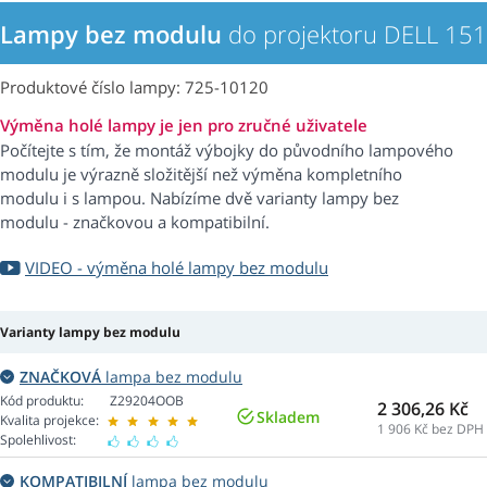
Lampy bez modulu
do projektoru DELL 15
Produktové číslo lampy: 725-10120
Výměna holé lampy je jen pro zručné uživatele
Počítejte s tím, že montáž výbojky do původního lampového
modulu je výrazně složitější než výměna kompletního
modulu i s lampou. Nabízíme dvě varianty lampy bez
modulu - značkovou a kompatibilní.
VIDEO - výměna holé lampy bez modulu
Varianty lampy bez modulu
ZNAČKOVÁ
lampa bez modulu
Kód produktu:
Z29204OOB
2 306,26 Kč
Skladem
Kvalita projekce:
1 906
Kč bez DPH
Spolehlivost:
KOMPATIBILNÍ
lampa bez modulu