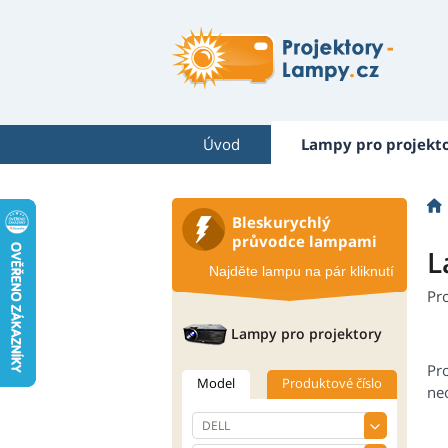
Úvod
Lampy pro projekt
Bleskurychlý
průvodce lampami
L
Najděte lampu na pár kliknutí
Pr
Lampy pro projektory
Pr
Model
Produktové číslo
neo