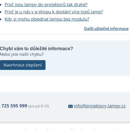
Proč jsou lampy do projektorů tak drahé?
Proč je u nás v e-shopu k dostání více typů lamp?
Kdy si mohu objednat lampu bez modulu?
Další užitečné informace
Chybí vám tu důležité informace?
Nebo jste našli chybu?
Navrhnout zlepšení
725 595 999
info@projektory-lampy.cz
(po-pá 8-16)