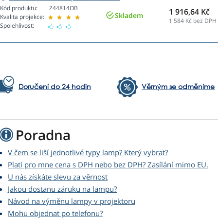
Kód produktu:
Z44814OB
1 916,64 Kč
Skladem
Kvalita projekce:
1 584
Kč bez DPH
Spolehlivost:
Doručení do 24 hodin
Věrným se odměníme
Poradna
V čem se liší jednotlivé typy lamp? Který vybrat?
Platí pro mne cena s DPH nebo bez DPH? Zasílání mimo EU.
U nás získáte slevu za věrnost
Jakou dostanu záruku na lampu?
Návod na výměnu lampy v projektoru
Mohu objednat po telefonu?