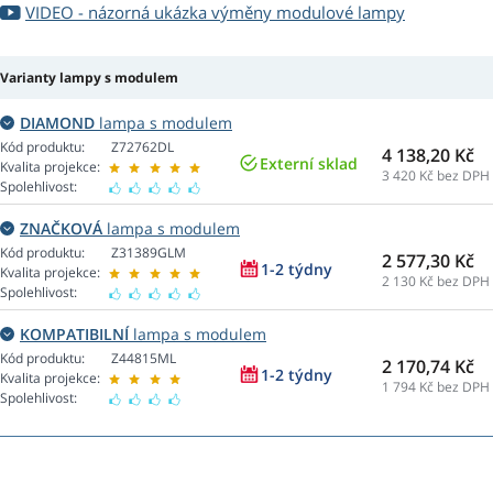
VIDEO - názorná ukázka výměny modulové lampy
Varianty lampy s modulem
DIAMOND
lampa s modulem
Kód produktu:
Z72762DL
4 138,20 Kč
Externí sklad
Kvalita projekce:
3 420
Kč bez DPH
Spolehlivost:
ZNAČKOVÁ
lampa s modulem
Kód produktu:
Z31389GLM
2 577,30 Kč
1-2 týdny
Kvalita projekce:
2 130
Kč bez DPH
Spolehlivost:
KOMPATIBILNÍ
lampa s modulem
Kód produktu:
Z44815ML
2 170,74 Kč
1-2 týdny
Kvalita projekce:
1 794
Kč bez DPH
Spolehlivost: