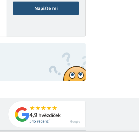
Napište mi
4,9
hvězdiček
545 recenzí
Google