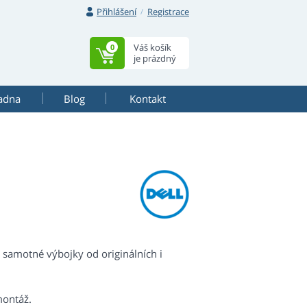
Přihlášení
Registrace
Váš košík
0
je prázdný
adna
Blog
Kontakt
 samotné výbojky od originálních i
montáž.