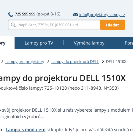
(po-pá 8-16)
725 595 999
info@projektory-lampy.cz
Hledat
ory
Lampy pro TV
Výměna lampy
Por
Lampy pro projektory
Lampy do projektorů DELL
DELL 1510X
ampy do projektoru DELL 1510X
oduktové číslo lampy: 725-10120 (nebo 311-8943, NY353)
o svůj projektor DELL 1510X si u nás vyberete lampy s modulem i
riginálních výrobců...
Lampu s modulem
si kupte, když je pro vás důležitá snadná 