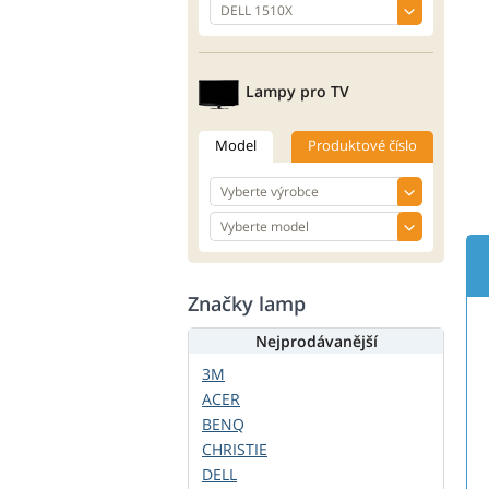
Lampy pro TV
Model
Produktové číslo
Značky lamp
Nejprodávanější
3M
ACER
BENQ
CHRISTIE
DELL