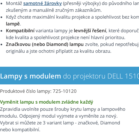
Montáž
samotné žárovky
(přesněji výbojky) do původního 
zkušeným a manuálně zručným zákazníkům.
Když chcete maximální kvalitu projekce a spolehlivost bez k
lampě
.
Kompatibilní
varianta lampy je
levnější řešení
, které doporu
kde kvalita a spolehlivost projekce není hlavní prioritou.
Značkovou (nebo Diamond) lampu
zvolte, pokud nepotřebuj
originálu a jste ochotni připlatit za kvalitu obrazu.
Lampy s modulem
do projektoru DELL 151
Produktové číslo lampy: 725-10120
Vyměnit lampu s modulem zvládne každý
Zpravidla uvolníte pouze šrouby krytu lampy a lampového
modulu. Odpojený modul vyjmete a vyměníte za nový.
Vybrat si můžete ze 3 variant lamp - značkové, Diamond
nebo kompatibilní.