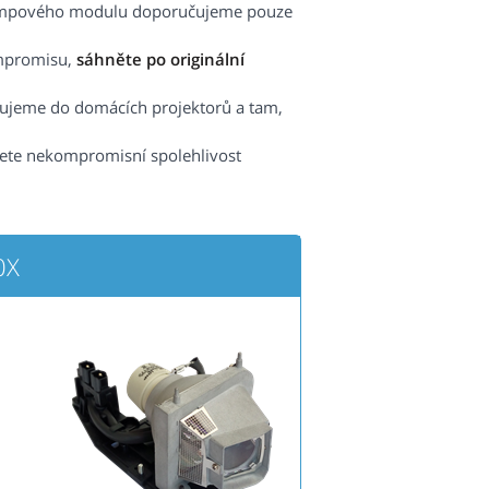
lampového modulu doporučujeme pouze
ompromisu,
sáhněte po originální
čujeme do domácích projektorů a tam,
ete nekompromisní spolehlivost
0X