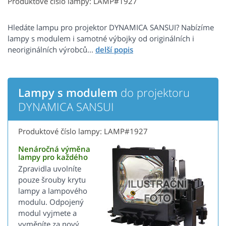
Produktové číslo lampy: LAMP#1927
Hledáte lampu pro projektor DYNAMICA SANSUI? Nabízíme
lampy s modulem i samotné výbojky od originálních i
neoriginálních výrobců...
Lampy s modulem
do projektoru
DYNAMICA SANSUI
Produktové číslo lampy: LAMP#1927
Nenáročná výměna
lampy pro každého
Zpravidla uvolníte
pouze šrouby krytu
lampy a lampového
modulu. Odpojený
modul vyjmete a
vyměníte za nový.