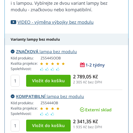
i s lampou. Vybírejte ze dvou variant lampy bez
modulu - značkovou nebo kompatibilní.
VIDEO - výměna výbojky bez modulu
Varianty lampy bez modulu
ZNAČKOVÁ
lampa bez modulu
Kód produktu:
Z55445OOB
Kvalita projekce:
1-2 týdny
Spolehlivost:
2 789,05 Kč
2 305
Kč bez DPH
KOMPATIBILNÍ
lampa bez modulu
Kód produktu:
Z55444OB
Kvalita projekce:
Externí sklad
Spolehlivost:
2 341,35 Kč
1 935
Kč bez DPH