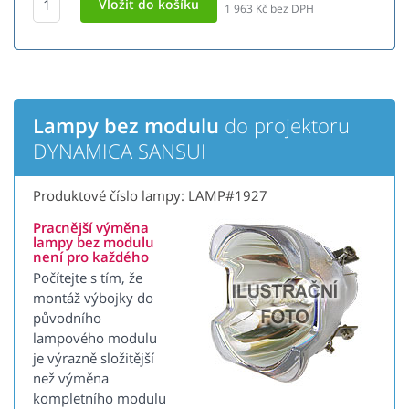
1 963
Kč bez DPH
Lampy bez modulu
do projektoru
DYNAMICA SANSUI
Produktové číslo lampy: LAMP#1927
Pracnější výměna
lampy bez modulu
není pro každého
Počítejte s tím, že
montáž výbojky do
původního
lampového modulu
je výrazně složitější
než výměna
kompletního modulu