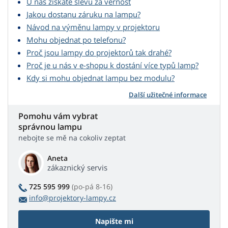
U nás získáte slevu za věrnost
Jakou dostanu záruku na lampu?
Návod na výměnu lampy v projektoru
Mohu objednat po telefonu?
Proč jsou lampy do projektorů tak drahé?
Proč je u nás v e-shopu k dostání více typů lamp?
Kdy si mohu objednat lampu bez modulu?
Další užitečné informace
Pomohu vám vybrat
správnou lampu
nebojte se mě na cokoliv zeptat
Aneta
zákaznický servis
725 595 999
(po-pá 8-16)
info@projektory-lampy.cz
Napište mi