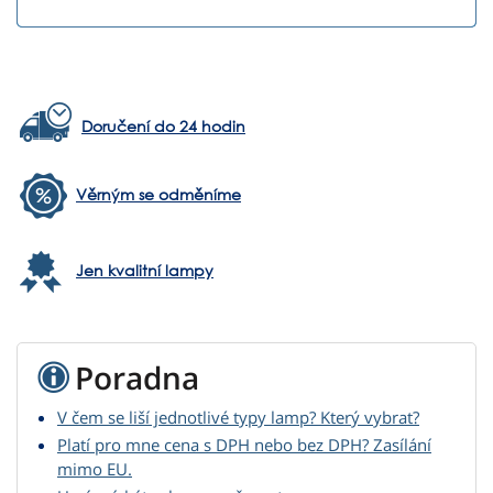
Doručení do 24 hodin
Věrným se odměníme
Jen kvalitní lampy
Poradna
V čem se liší jednotlivé typy lamp? Který vybrat?
Platí pro mne cena s DPH nebo bez DPH? Zasílání
mimo EU.