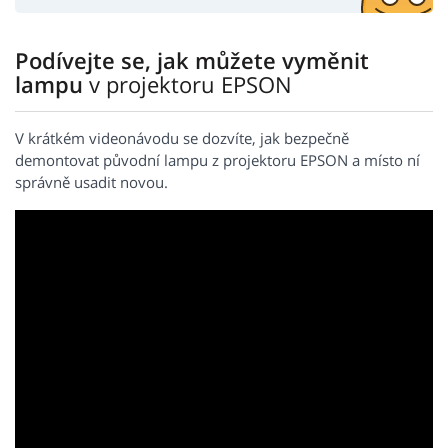
Podívejte se, jak můžete vyměnit
lampu
v projektoru EPSON
V krátkém videonávodu se dozvíte, jak bezpečně
demontovat původní lampu z projektoru EPSON a místo ní
správně usadit novou.