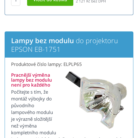
2 121
Kč bez DPH
Lampy bez modulu
do projektoru
EPSON EB-1751
Produktové číslo lampy: ELPLP65
Pracnější výměna
lampy bez modulu
není pro každého
Počítejte s tím, že
montáž výbojky do
původního
lampového modulu
je výrazně složitější
než výměna
kompletního modulu