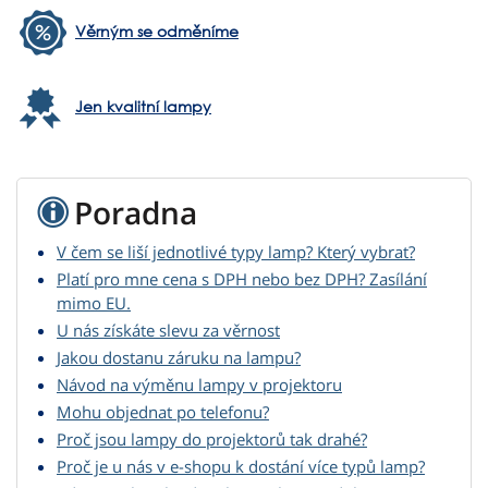
Věrným se odměníme
Jen kvalitní lampy
Poradna
V čem se liší jednotlivé typy lamp? Který vybrat?
Platí pro mne cena s DPH nebo bez DPH? Zasílání
mimo EU.
U nás získáte slevu za věrnost
Jakou dostanu záruku na lampu?
Návod na výměnu lampy v projektoru
Mohu objednat po telefonu?
Proč jsou lampy do projektorů tak drahé?
Proč je u nás v e-shopu k dostání více typů lamp?