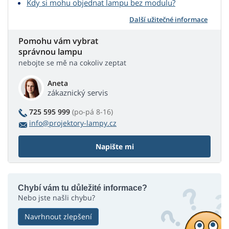
Kdy si mohu objednat lampu bez modulu?
Další užitečné informace
Pomohu vám vybrat
správnou lampu
nebojte se mě na cokoliv zeptat
Aneta
zákaznický servis
725 595 999
(po-pá 8-16)
info@projektory-lampy.cz
Napište mi
Chybí vám tu důležité informace?
Nebo jste našli chybu?
Navrhnout zlepšení