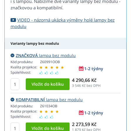
i s lampou. Nabízíme dvě varianty lampy bez modulu -
značkovou a kompatibilní.
VIDEO - názorná ukázka výměny holé lampy bez
modulu
Varianty lampy bez modulu
ZNAČKOVÁ
lampa bez modulu
Kód produktu:
Z60991OOB
Kvalita projekce:
1-2 týdny
Spolehlivost:
4 290,66 Kč
3 546
Kč bez DPH
KOMPATIBILNÍ
lampa bez modulu
Kód produktu:
Z61034OB
Kvalita projekce:
1-2 týdny
Spolehlivost:
2 273,59 Kč
1 879
Kč bez DPH