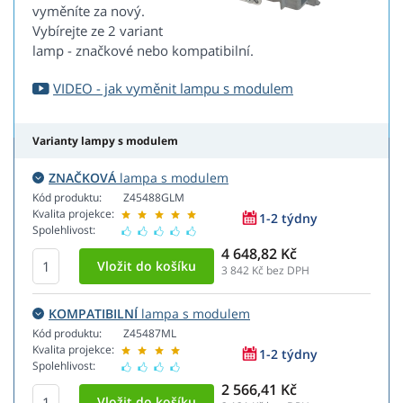
vyměníte za nový.
Vybírejte ze 2 variant
lamp - značkové nebo kompatibilní.
VIDEO - jak vyměnit lampu s modulem
Varianty lampy s modulem
ZNAČKOVÁ
lampa s modulem
Kód produktu:
Z45488GLM
Kvalita projekce:
1-2 týdny
Spolehlivost:
4 648,82 Kč
3 842
Kč bez DPH
KOMPATIBILNÍ
lampa s modulem
Kód produktu:
Z45487ML
Kvalita projekce:
1-2 týdny
Spolehlivost:
2 566,41 Kč