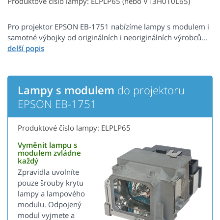
Produktové číslo lampy: ELPLP65 (nebo V13H010L65)
Pro projektor EPSON EB-1751 nabízíme lampy s modulem i
samotné výbojky od originálních i neoriginálních výrobců...
Lampy s modulem
do projektoru
EPSON EB-1751
Produktové číslo lampy: ELPLP65
Vyměnit lampu s
modulem zvládne
každý
Zpravidla uvolníte
pouze šrouby krytu
lampy a lampového
modulu. Odpojený
modul vyjmete a