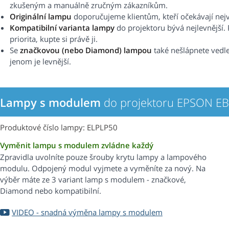
zkušeným a manuálně zručným zákazníkům.
Originální lampu
doporučujeme klientům, kteří očekávají nejvy
Kompatibilní varianta lampy
do projektoru bývá nejlevnější. 
priorita, kupte si právě ji.
Se
značkovou (nebo Diamond) lampou
také nešlápnete vedle.
jenom je levnější.
Lampy s modulem
do projektoru EPSON EB
Produktové číslo lampy: ELPLP50
Vyměnit lampu s modulem zvládne každý
Zpravidla uvolníte pouze šrouby krytu lampy a lampového
modulu. Odpojený modul vyjmete a vyměníte za nový. Na
výběr máte ze 3 variant lamp s modulem - značkové,
Diamond nebo kompatibilní.
VIDEO - snadná výměna lampy s modulem