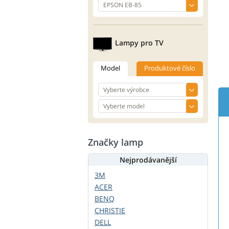
Lampy pro TV
Model
Produktové číslo
Značky lamp
Nejprodávanější
3M
ACER
BENQ
CHRISTIE
DELL