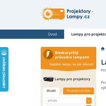
Úvod
Lampy pro projekt
Bleskurychlý
průvodce lampami
L
Najděte lampu na pár kliknutí
Pr
Lampy pro projektory
Pr
výb
Model
Produktové číslo