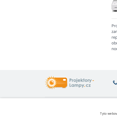
Pr
za
re
ob
no
Co vás zajímá
O
Poradna
Vr
Tyto webov