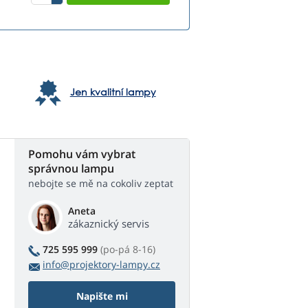
Jen kvalitní lampy
Pomohu vám vybrat
správnou lampu
nebojte se mě na cokoliv zeptat
Aneta
zákaznický servis
725 595 999
(po-pá 8-16)
info@projektory-lampy.cz
Napište mi