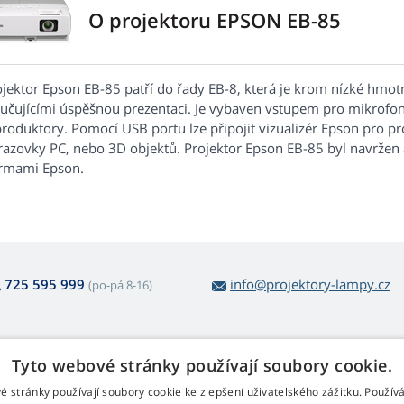
O projektoru EPSON EB-85
ojektor Epson EB-85 patří do řady EB-8, která je krom nízké hmot
ručujícími úspěšnou prezentaci. Je vybaven vstupem pro mikrof
produktory. Pomocí USB portu lze připojit vizualizér Epson pro p
razovky PC, nebo 3D objektů. Projektor Epson EB-85 byl navržen 
rmami Epson.
725 595 999
info@projektory-lampy.cz
(po-pá 8-16)
 nákupu lamp
Web Retail s.r.o.
Tyto webové stránky používají soubory cookie.
ácení a reklamace
Kontakt
é stránky používají soubory cookie ke zlepšení uživatelského zážitku. Použív