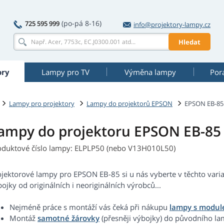
(po-pá 8-16)
725 595 999
info@projektory-lampy.cz
Hledat
ory
Lampy pro TV
Výměna lampy
Por
Lampy pro projektory
Lampy do projektorů EPSON
EPSON EB-85
ampy do projektoru EPSON EB-85
oduktové číslo lampy: ELPLP50 (nebo V13H010L50)
ojektorové lampy pro EPSON EB-85 si u nás vyberte v těchto var
ojky od originálních i neoriginálních výrobců...
Nejméně práce s montáží vás čeká při nákupu
lampy s modu
Montáž
samotné žárovky
(přesněji výbojky) do původního 