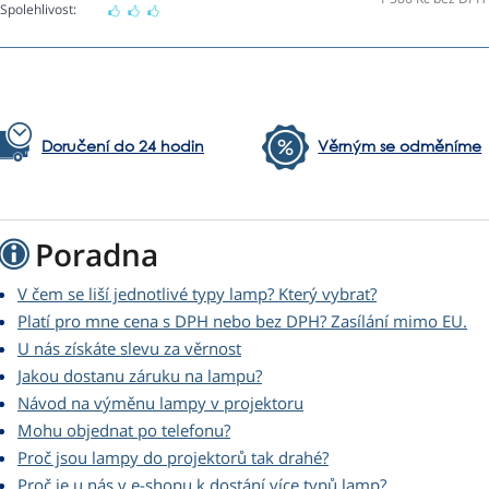
Spolehlivost:
Doručení do 24 hodin
Věrným se odměníme
Poradna
V čem se liší jednotlivé typy lamp? Který vybrat?
Platí pro mne cena s DPH nebo bez DPH? Zasílání mimo EU.
U nás získáte slevu za věrnost
Jakou dostanu záruku na lampu?
Návod na výměnu lampy v projektoru
Mohu objednat po telefonu?
Proč jsou lampy do projektorů tak drahé?
Proč je u nás v e-shopu k dostání více typů lamp?