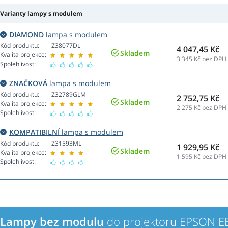
Varianty lampy s modulem
DIAMOND
lampa s modulem
Kód produktu:
Z38077DL
4 047,45 Kč
Skladem
Kvalita projekce:
3 345
Kč bez DPH
Spolehlivost:
ZNAČKOVÁ
lampa s modulem
Kód produktu:
Z32789GLM
2 752,75 Kč
Skladem
Kvalita projekce:
2 275
Kč bez DPH
Spolehlivost:
KOMPATIBILNÍ
lampa s modulem
Kód produktu:
Z31593ML
1 929,95 Kč
Skladem
Kvalita projekce:
1 595
Kč bez DPH
Spolehlivost:
Lampy bez modulu
do projektoru EPSON E