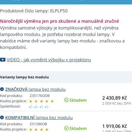
Produktové číslo lampy: ELPLP50
Náročnější výměna jen pro zkušené a manuálně zručné
Výměna samotné výbojky je komplikovanější, než výměna
lampového modulu. Je potřeba rozebrat modul lampy. V
nabídce máme dvě varianty lampy bez modulu - značkovou a
kompatibilní.
VIDEO - jak vyměnit výbojku v projektoru
Varianty lampy bez modulu
ZNAČKOVÁ
lampa bez modulu
Kód produktu:
Z35176OOB
2 430,89 Kč
Skladem
Kvalita projekce:
2 009
Kč bez DPH
Spolehlivost:
KOMPATIBILNÍ
lampa bez modulu
Kód produktu:
Z31586OB
1 919,06 Kč
Skladem
Kvalita projekce:
1 586
Kč bez DPH