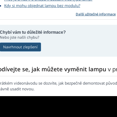
Kdy si mohu objednat lampu bez modulu?
Další užitečné informace
Chybí vám tu důležité informace?
Nebo jste našli chybu?
Navrhnout zlepšení
odívejte se, jak můžete vyměnit lampu
v p
krátkém videonávodu se dozvíte, jak bezpečně demontovat původ
rávně usadit novou.