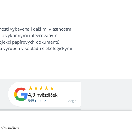
nosti vybavena i dalšími vlastnostmi
on a výkonnými integrovanými
rojekci papírových dokumentů,
a vyroben v souladu s ekologickými
4,9
hvězdiček
545 recenzí
Google
áním našich