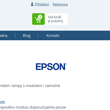
Přihlášení
Registrace
Váš košík
0
je prázdný
adna
Blog
Kontakt
iantách: lampy s modulem i samotné
lem
.
lampového modulu doporučujeme pouze