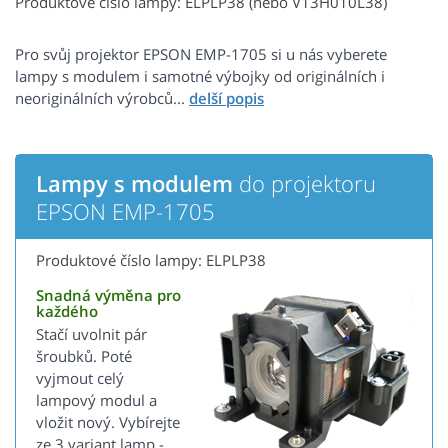
Produktové číslo lampy: ELPLP38 (nebo V13H010L38)
Pro svůj projektor EPSON EMP-1705 si u nás vyberete
lampy s modulem i samotné výbojky od originálních i
neoriginálních výrobců...
Lampy s modulem
do projektoru
EPSON EMP-1705
Produktové číslo lampy: ELPLP38
Snadná výměna pro
každého
Stačí uvolnit pár
šroubků. Poté
vyjmout celý
lampový modul a
vložit nový. Vybírejte
ze 3 variant lamp -