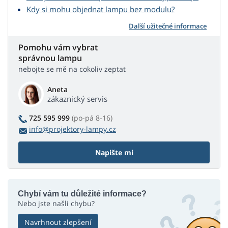
Kdy si mohu objednat lampu bez modulu?
Další užitečné informace
Pomohu vám vybrat
správnou lampu
nebojte se mě na cokoliv zeptat
Aneta
zákaznický servis
725 595 999
(po-pá 8-16)
info@projektory-lampy.cz
Napište mi
Chybí vám tu důležité informace?
Nebo jste našli chybu?
Navrhnout zlepšení