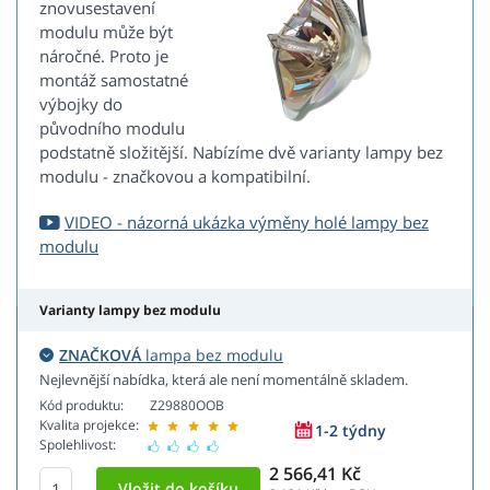
znovusestavení
modulu může být
náročné. Proto je
montáž samostatné
výbojky do
původního modulu
podstatně složitější. Nabízíme dvě varianty lampy bez
modulu - značkovou a kompatibilní.
VIDEO - názorná ukázka výměny holé lampy bez
modulu
Varianty lampy bez modulu
ZNAČKOVÁ
lampa bez modulu
Nejlevnější nabídka, která ale není momentálně skladem.
Kód produktu:
Z29880OOB
Kvalita projekce:
1-2 týdny
Spolehlivost:
2 566,41 Kč