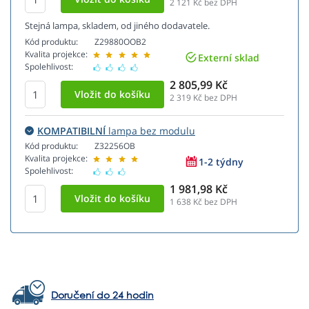
2 121
Kč bez DPH
Stejná lampa, skladem, od jiného dodavatele.
Kód produktu:
Z29880OOB2
Kvalita projekce:
Externí sklad
Spolehlivost:
2 805,99 Kč
2 319
Kč bez DPH
KOMPATIBILNÍ
lampa bez modulu
Kód produktu:
Z32256OB
Kvalita projekce:
1-2 týdny
Spolehlivost:
1 981,98 Kč
1 638
Kč bez DPH
Doručení do 24 hodin