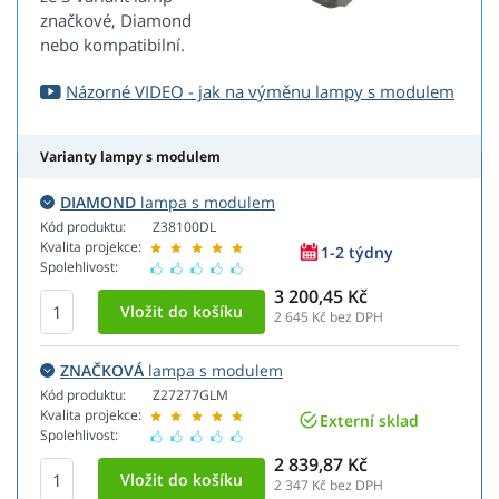
značkové, Diamond
nebo kompatibilní.
Názorné VIDEO - jak na výměnu lampy s modulem
Varianty lampy s modulem
DIAMOND
lampa s modulem
Kód produktu:
Z38100DL
Kvalita projekce:
1-2 týdny
Spolehlivost:
3 200,45 Kč
2 645
Kč bez DPH
ZNAČKOVÁ
lampa s modulem
Kód produktu:
Z27277GLM
Kvalita projekce:
Externí sklad
Spolehlivost:
2 839,87 Kč
2 347
Kč bez DPH