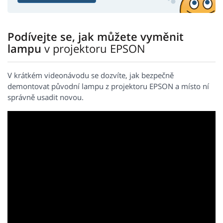
Podívejte se, jak můžete vyměnit
lampu
v projektoru EPSON
V krátkém videonávodu se dozvíte, jak bezpečně
demontovat původní lampu z projektoru EPSON a místo ní
správně usadit novou.