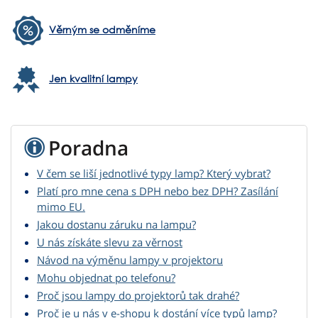
Věrným se odměníme
Jen kvalitní lampy
Poradna
V čem se liší jednotlivé typy lamp? Který vybrat?
Platí pro mne cena s DPH nebo bez DPH? Zasílání
mimo EU.
Jakou dostanu záruku na lampu?
U nás získáte slevu za věrnost
Návod na výměnu lampy v projektoru
Mohu objednat po telefonu?
Proč jsou lampy do projektorů tak drahé?
Proč je u nás v e-shopu k dostání více typů lamp?