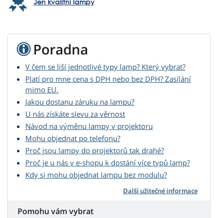
Jen kvalitní lampy
Poradna
V čem se liší jednotlivé typy lamp? Který vybrat?
Platí pro mne cena s DPH nebo bez DPH? Zasílání
mimo EU.
Jakou dostanu záruku na lampu?
U nás získáte slevu za věrnost
Návod na výměnu lampy v projektoru
Mohu objednat po telefonu?
Proč jsou lampy do projektorů tak drahé?
Proč je u nás v e-shopu k dostání více typů lamp?
Kdy si mohu objednat lampu bez modulu?
Další užitečné informace
Pomohu vám vybrat