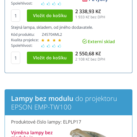
Spolehlivost:
2 338,93 Kč
1 933
Kč bez DPH
Stejná lampa, skladem, od jiného dodavatele.
Kód produktu:
Z45704ML2
Kvalita projekce:
Externí sklad
Spolehlivost:
2 550,68 Kč
2 108
Kč bez DPH
Lampy bez modulu
do projektoru
EPSON EMP-TW100
Produktové číslo lampy: ELPLP17
Výměna lampy bez