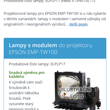
Produktové číslo lampy: ELPLP17 (nebo V13H010L17)
Projektorové lampy pro EPSON EMP-TW100 si u nás vyberte
v těchto variantách: lampy s modulem i samotné výbojky od
originálních i neoriginálních výrobců...
Lampy s modulem
do projektoru
EPSON EMP-TW100
Produktové číslo lampy: ELPLP17
Snadná výměna pro
každého
K výměně vám stačí
šroubovák k
uvolnění několika
šroubů. Poté
vysunete starý
lampový modul a