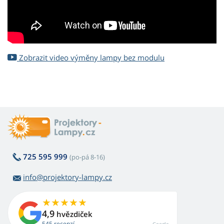
Zobrazit video výměny lampy bez modulu
725 595 999
(po-pá 8-16)
info@projektory-lampy.cz
4,9
hvězdiček
545 recenzí