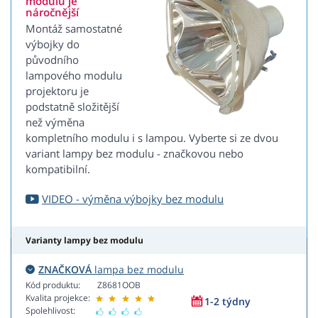
modulu je
náročnější
Montáž samostatné
výbojky do
původního
lampového modulu
projektoru je
podstatně složitější
než výměna
kompletního modulu i s lampou. Vyberte si ze dvou
variant lampy bez modulu - značkovou nebo
kompatibilní.
VIDEO - výměna výbojky bez modulu
Varianty lampy bez modulu
ZNAČKOVÁ
lampa bez modulu
Kód produktu:
Z8681OOB
Kvalita projekce:
1-2 týdny
Spolehlivost: