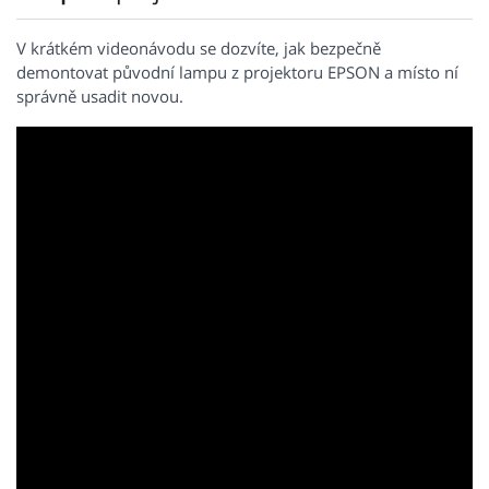
V krátkém videonávodu se dozvíte, jak bezpečně
demontovat původní lampu z projektoru EPSON a místo ní
správně usadit novou.