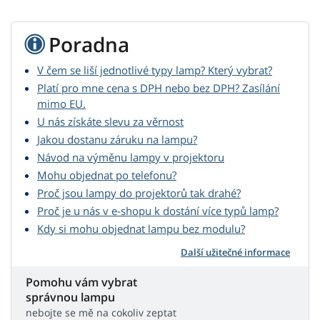
Poradna
V čem se liší jednotlivé typy lamp? Který vybrat?
Platí pro mne cena s DPH nebo bez DPH? Zasílání
mimo EU.
U nás získáte slevu za věrnost
Jakou dostanu záruku na lampu?
Návod na výměnu lampy v projektoru
Mohu objednat po telefonu?
Proč jsou lampy do projektorů tak drahé?
Proč je u nás v e-shopu k dostání více typů lamp?
Kdy si mohu objednat lampu bez modulu?
Další užitečné informace
Pomohu vám vybrat
správnou lampu
nebojte se mě na cokoliv zeptat