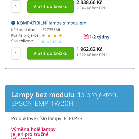
2 838,66 Kč
2 346
Kč bez DPH
KOMPATIBILNÍ
lampa s modulem
Kód produktu:
Z27358ML
Kvalita projekce:
1-2 týdny
Spolehlivost:
1 962,62 Kč
1 622
Kč bez DPH
Lampy bez modulu
do projektoru
EPSON EMP-TW20H
Produktové číslo lampy: ELPLP33
Výměna holé lampy
je jen pro zručné