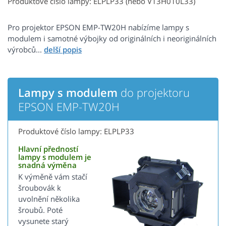
Produktové číslo lampy: ELPLP33 (nebo V13H010L33)
Pro projektor EPSON EMP-TW20H nabízíme lampy s
modulem i samotné výbojky od originálních i neoriginálních
výrobců...
Lampy s modulem
do projektoru
EPSON EMP-TW20H
Produktové číslo lampy: ELPLP33
Hlavní předností
lampy s modulem je
snadná výměna
K výměně vám stačí
šroubovák k
uvolnění několika
šroubů. Poté
vysunete starý