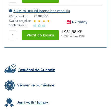
KOMPATIBILNÍ
lampa bez modulu
Kód produktu:
Z32883OB
Kvalita projekce:
1-2 týdny
Spolehlivost:
1 981,98 Kč
1 638
Kč bez DPH
Doručení do 24 hodin
Věrným se odměníme
Jen kvalitní lampy