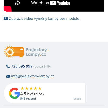
Zobrazit video výměny lampy bez modulu
725 595 999
(po-pá 8-16)
info@projektory-lampy.cz
4,9
hvězdiček
545 recenzí
Google