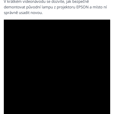
V krátkém videonávodu se dozvíte, jak bezpečně
demontovat původní lampu z projektoru EPSON a místo ní
správně usadit novou.