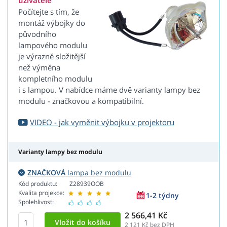
uživatele
Počítejte s tím, že
montáž výbojky do
původního
lampového modulu
je výrazně složitější
než výměna
kompletního modulu
i s lampou. V nabídce máme dvě varianty lampy bez
modulu - značkovou a kompatibilní.
VIDEO - jak vyměnit výbojku v projektoru
Varianty lampy bez modulu
ZNAČKOVÁ
lampa bez modulu
Kód produktu:
Z28939OOB
Kvalita projekce:
1-2 týdny
Spolehlivost:
2 566,41 Kč
2 121
Kč bez DPH