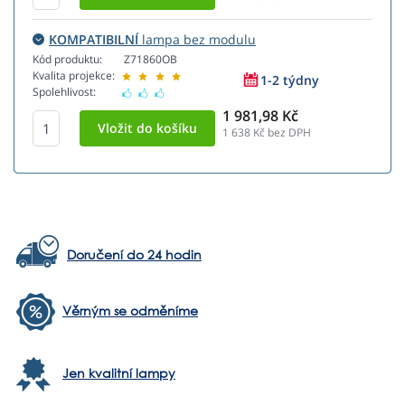
KOMPATIBILNÍ
lampa bez modulu
Kód produktu:
Z71860OB
Kvalita projekce:
1-2 týdny
Spolehlivost:
1 981,98 Kč
1 638
Kč bez DPH
Doručení do 24 hodin
Věrným se odměníme
Jen kvalitní lampy