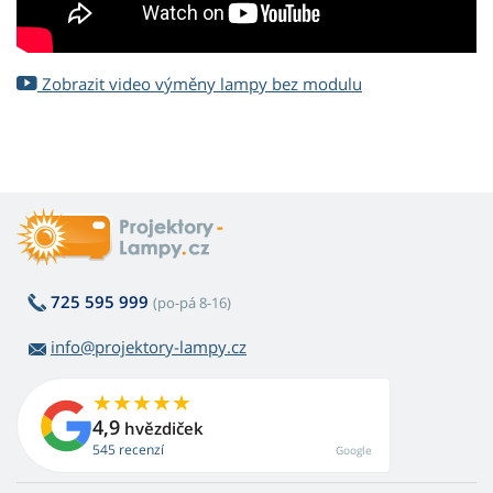
Zobrazit video výměny lampy bez modulu
725 595 999
(po-pá 8-16)
info@projektory-lampy.cz
4,9
hvězdiček
545 recenzí
Google