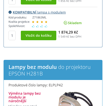
1 856
Kč bez DPH
KOMPATIBILNÍ
lampa s modulem
Kód produktu:
Z71863ML
Kvalita projekce:
Skladem
Spolehlivost:
1 874,29 Kč
1 549
Kč bez DPH
Lampy bez modulu
do projektoru
EPSON H281B
Produktové číslo lampy: ELPLP42
Výměna lampy bez
modulu je
náročnější