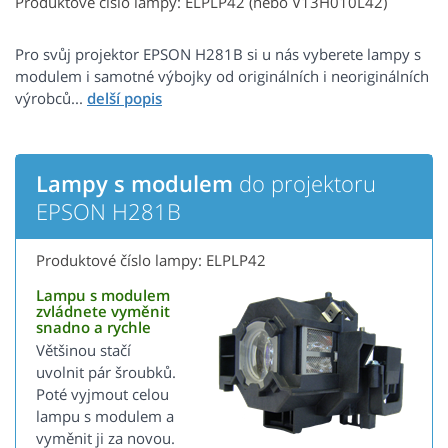
Produktové číslo lampy: ELPLP42 (nebo V13H010L42)
Pro svůj projektor EPSON H281B si u nás vyberete lampy s
modulem i samotné výbojky od originálních i neoriginálních
výrobců...
Lampy s modulem
do projektoru
EPSON H281B
Produktové číslo lampy: ELPLP42
Lampu s modulem
zvládnete vyměnit
snadno a rychle
Většinou stačí
uvolnit pár šroubků.
Poté vyjmout celou
lampu s modulem a
vyměnit ji za novou.