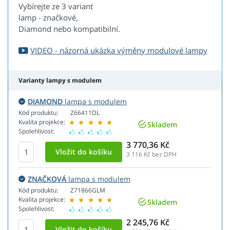
Vybírejte ze 3 variant
lamp - značkové,
Diamond nebo kompatibilní.
VIDEO - názorná ukázka výměny modulové lampy
Varianty lampy s modulem
DIAMOND
lampa s modulem
Kód produktu:
Z66411DL
Kvalita projekce:
Skladem
Spolehlivost:
3 770,36 Kč
3 116
Kč bez DPH
ZNAČKOVÁ
lampa s modulem
Kód produktu:
Z71866GLM
Kvalita projekce:
Skladem
Spolehlivost:
2 245,76 Kč