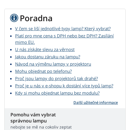
Poradna
V čem se liší jednotlivé typy lamp? Který vybrat?
Platí pro mne cena s DPH nebo bez DPH? Zasílání
mimo EU.
U nás získáte slevu za věrnost
Jakou dostanu záruku na lampu?
Návod na výměnu lampy v projektoru
Mohu objednat po telefonu?
Proč jsou lampy do projektorů tak drahé?
Proč je u nás v e-shopu k dostání více typů lamp?
Kdy si mohu objednat lampu bez modulu?
Další užitečné informace
Pomohu vám vybrat
správnou lampu
nebojte se mě na cokoliv zeptat