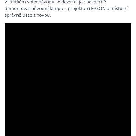
V krátkém videonávodu se dozvíte, jak bezpečně
demontovat původní lampu z projektoru EPSON a místo ní
správně usadit novou.