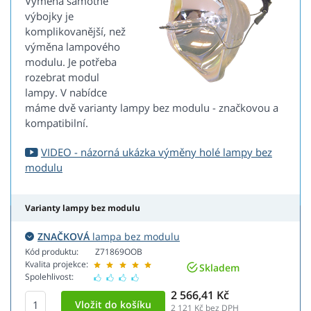
Výměna samotné
výbojky je
komplikovanější, než
výměna lampového
modulu. Je potřeba
rozebrat modul
lampy. V nabídce
máme dvě varianty lampy bez modulu - značkovou a
kompatibilní.
VIDEO - názorná ukázka výměny holé lampy bez
modulu
Varianty lampy bez modulu
ZNAČKOVÁ
lampa bez modulu
Kód produktu:
Z71869OOB
Kvalita projekce:
Skladem
Spolehlivost:
2 566,41 Kč
2 121
Kč bez DPH