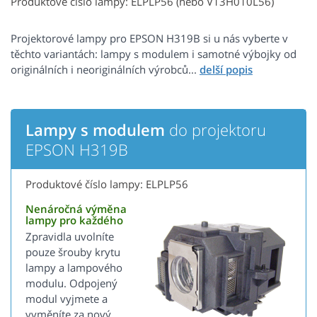
Produktové číslo lampy: ELPLP56 (nebo V13H010L56)
Projektorové lampy pro EPSON H319B si u nás vyberte v
těchto variantách: lampy s modulem i samotné výbojky od
originálních i neoriginálních výrobců...
Lampy s modulem
do projektoru
EPSON H319B
Produktové číslo lampy: ELPLP56
Nenáročná výměna
lampy pro každého
Zpravidla uvolníte
pouze šrouby krytu
lampy a lampového
modulu. Odpojený
modul vyjmete a
vyměníte za nový.