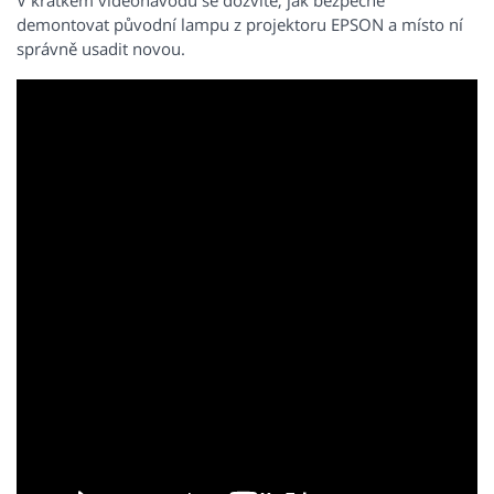
V krátkém videonávodu se dozvíte, jak bezpečně
demontovat původní lampu z projektoru EPSON a místo ní
správně usadit novou.