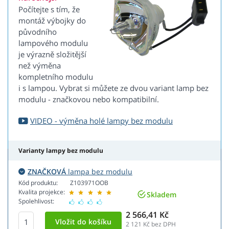
Počítejte s tím, že
montáž výbojky do
původního
lampového modulu
je výrazně složitější
než výměna
kompletního modulu
i s lampou. Vybrat si můžete ze dvou variant lamp bez
modulu - značkovou nebo kompatibilní.
VIDEO - výměna holé lampy bez modulu
Varianty lampy bez modulu
ZNAČKOVÁ
lampa bez modulu
Kód produktu:
Z103971OOB
Kvalita projekce:
Skladem
Spolehlivost:
2 566,41 Kč
2 121
Kč bez DPH