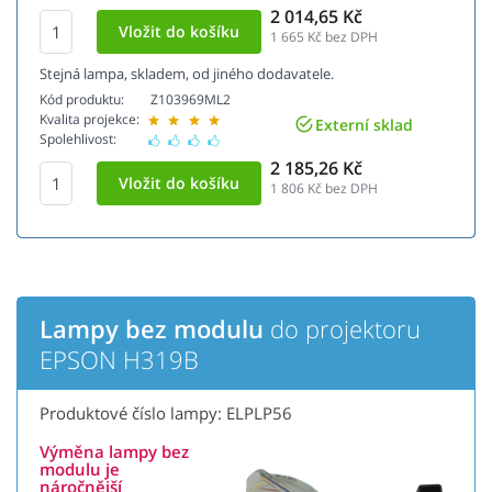
2 014,65 Kč
1 665
Kč bez DPH
Stejná lampa, skladem, od jiného dodavatele.
Kód produktu:
Z103969ML2
Kvalita projekce:
Externí sklad
Spolehlivost:
2 185,26 Kč
1 806
Kč bez DPH
Lampy bez modulu
do projektoru
EPSON H319B
Produktové číslo lampy: ELPLP56
Výměna lampy bez
modulu je
náročnější