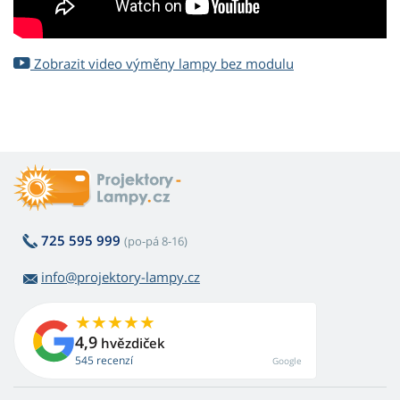
Zobrazit video výměny lampy bez modulu
725 595 999
(po-pá 8-16)
info@projektory-lampy.cz
4,9
hvězdiček
545 recenzí
Google