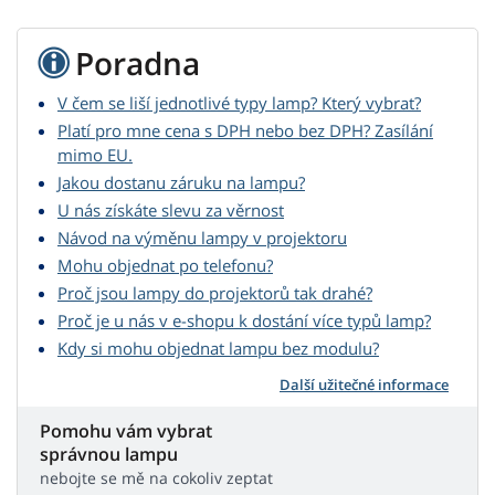
Poradna
V čem se liší jednotlivé typy lamp? Který vybrat?
Platí pro mne cena s DPH nebo bez DPH? Zasílání
mimo EU.
Jakou dostanu záruku na lampu?
U nás získáte slevu za věrnost
Návod na výměnu lampy v projektoru
Mohu objednat po telefonu?
Proč jsou lampy do projektorů tak drahé?
Proč je u nás v e-shopu k dostání více typů lamp?
Kdy si mohu objednat lampu bez modulu?
Další užitečné informace
Pomohu vám vybrat
správnou lampu
nebojte se mě na cokoliv zeptat