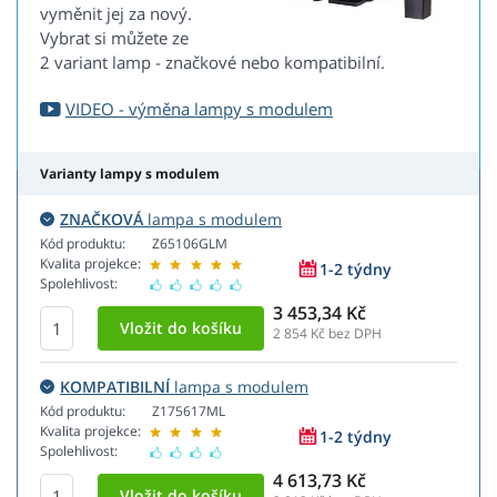
vyměnit jej za nový.
Vybrat si můžete ze
2 variant lamp - značkové nebo kompatibilní.
VIDEO - výměna lampy s modulem
Varianty lampy s modulem
ZNAČKOVÁ
lampa s modulem
Kód produktu:
Z65106GLM
Kvalita projekce:
1-2 týdny
Spolehlivost:
3 453,34 Kč
2 854
Kč bez DPH
KOMPATIBILNÍ
lampa s modulem
Kód produktu:
Z175617ML
Kvalita projekce:
1-2 týdny
Spolehlivost:
4 613,73 Kč