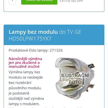
3 813
Kč bez DPH
Lampy bez modulu
do TV GE
HD50LPW175YX7
Produktové číslo lampy: 271326
Náročnější výměna
jen pro zkušené a
manuálně zručné
Výměna lampy bez
modulu se neobejde
bez rozebrání
původního modulu.
Je podstatně
složitější než výměna
lampy s modulem.