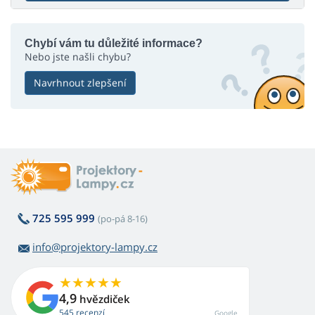
Chybí vám tu důležité informace?
Nebo jste našli chybu?
Navrhnout zlepšení
725 595 999
(po-pá 8-16)
info@projektory-lampy.cz
4,9
hvězdiček
545 recenzí
Google