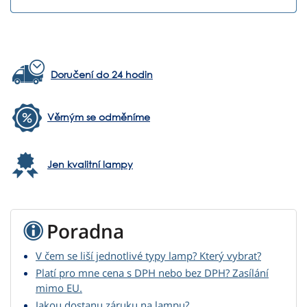
Doručení do 24 hodin
Věrným se odměníme
Jen kvalitní lampy
Poradna
V čem se liší jednotlivé typy lamp? Který vybrat?
Platí pro mne cena s DPH nebo bez DPH? Zasílání
mimo EU.
Jakou dostanu záruku na lampu?