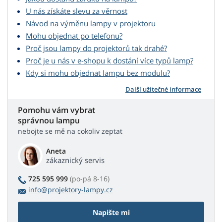
U nás získáte slevu za věrnost
Návod na výměnu lampy v projektoru
Mohu objednat po telefonu?
Proč jsou lampy do projektorů tak drahé?
Proč je u nás v e-shopu k dostání více typů lamp?
Kdy si mohu objednat lampu bez modulu?
Další užitečné informace
Pomohu vám vybrat
správnou lampu
nebojte se mě na cokoliv zeptat
Aneta
zákaznický servis
725 595 999
(po-pá 8-16)
info@projektory-lampy.cz
Napište mi