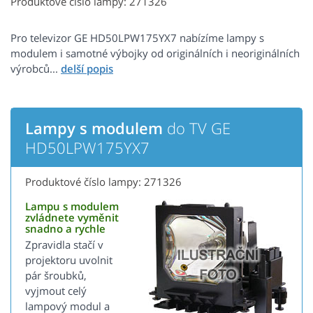
Produktové číslo lampy: 271326
Pro televizor GE HD50LPW175YX7 nabízíme lampy s
modulem i samotné výbojky od originálních i neoriginálních
výrobců...
Lampy s modulem
do TV GE
HD50LPW175YX7
Produktové číslo lampy: 271326
Lampu s modulem
zvládnete vyměnit
snadno a rychle
Zpravidla stačí v
projektoru uvolnit
pár šroubků,
vyjmout celý
lampový modul a