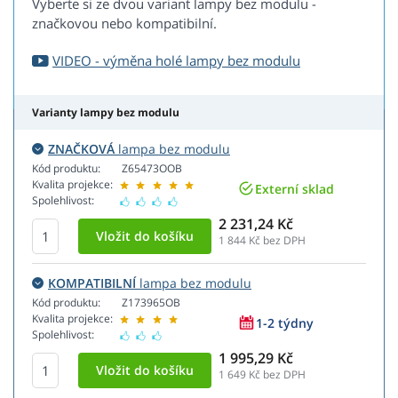
Vyberte si ze dvou variant lampy bez modulu -
značkovou nebo kompatibilní.
VIDEO - výměna holé lampy bez modulu
Varianty lampy bez modulu
ZNAČKOVÁ
lampa bez modulu
Kód produktu:
Z65473OOB
Kvalita projekce:
Externí sklad
Spolehlivost:
2 231,24 Kč
1 844
Kč bez DPH
KOMPATIBILNÍ
lampa bez modulu
Kód produktu:
Z173965OB
Kvalita projekce:
1-2 týdny
Spolehlivost:
1 995,29 Kč
1 649
Kč bez DPH