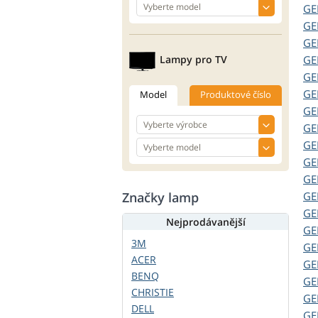
G
G
G
Lampy pro TV
G
G
G
Model
Produktové číslo
G
G
G
G
G
Značky lamp
G
G
Nejprodávanější
G
3M
G
ACER
G
BENQ
G
CHRISTIE
G
DELL
G