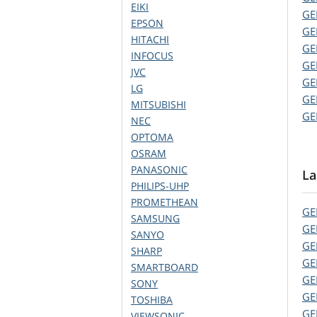
EIKI
G
EPSON
G
HITACHI
G
INFOCUS
G
JVC
G
LG
G
MITSUBISHI
G
NEC
OPTOMA
OSRAM
PANASONIC
La
PHILIPS-UHP
PROMETHEAN
G
SAMSUNG
G
SANYO
G
SHARP
G
SMARTBOARD
G
SONY
G
TOSHIBA
G
VIEWSONIC