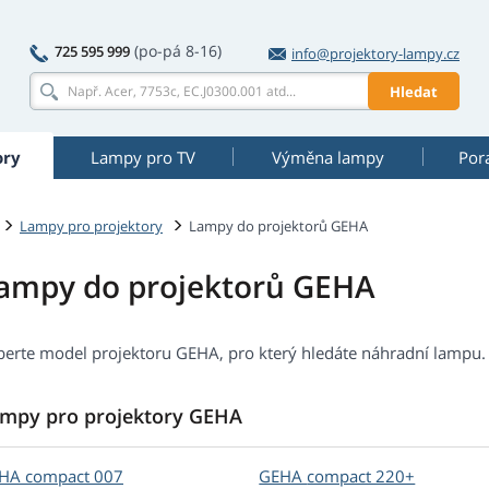
(po-pá 8-16)
725 595 999
info@projektory-lampy.cz
Hledat
ory
Lampy pro TV
Výměna lampy
Por
Lampy pro projektory
Lampy do projektorů GEHA
ampy do projektorů GEHA
berte model projektoru GEHA, pro který hledáte náhradní lampu.
mpy pro projektory GEHA
EHA
compact 007
GEHA
compact 220+