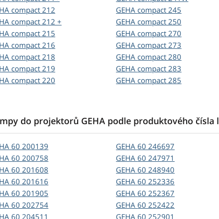
EHA
compact 212
GEHA
compact 245
EHA
compact 212 +
GEHA
compact 250
EHA
compact 215
GEHA
compact 270
EHA
compact 216
GEHA
compact 273
EHA
compact 218
GEHA
compact 280
EHA
compact 219
GEHA
compact 283
EHA
compact 220
GEHA
compact 285
mpy do projektorů GEHA podle produktového čísla
EHA
60 200139
GEHA
60 246697
EHA
60 200758
GEHA
60 247971
EHA
60 201608
GEHA
60 248940
EHA
60 201616
GEHA
60 252336
EHA
60 201905
GEHA
60 252367
EHA
60 202754
GEHA
60 252422
EHA
60 204511
GEHA
60 252901