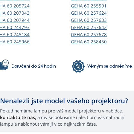
EHA
60 205724
GEHA
60 255591
EHA
60 207043
GEHA
60 257624
EHA
60 207944
GEHA
60 257633
EHA
60 244793
GEHA
60 257642
EHA
60 245184
GEHA
60 257678
EHA
60 245966
GEHA
60 258450
Doručení do 24 hodin
Věrným se odměníme
Nenalezli jste model vašeho projektoru?
Pokud nemáme lampu pro váš model projektoru v nabídce,
kontaktujte nás,
a my se pokusíme nalézt pro vás náhradní
lampu a nabídnout vám ji v co nejkratším čase.