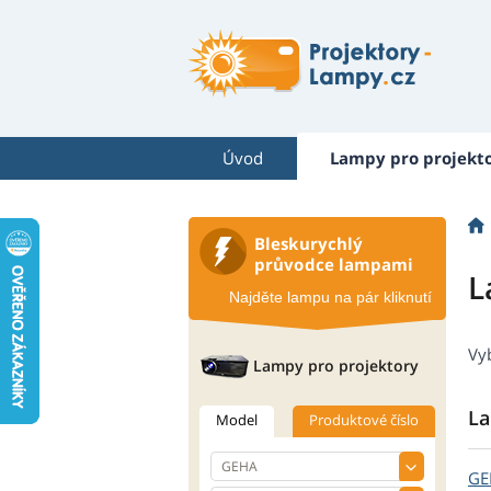
Úvod
Lampy pro projekt
Bleskurychlý
průvodce lampami
L
Najděte lampu na pár kliknutí
Vy
Lampy pro projektory
La
Model
Produktové číslo
G