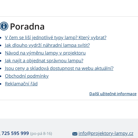
Poradna
V čem se liší jednotlivé typy lamp? Který vybrat?
Jak dlouho vydrží náhradní lampa svítit?
Návod na výměnu lampy v projektoru
Jak najít a objednat správnou lampu?
Jsou ceny a skladová dostupnost na webu aktuální?
Obchodní podmínky
Reklamační řád
Další užitečné informace
725 595 999
info@projektory-lampy.cz
(po-pá 8-16)