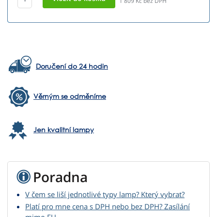
1 809
Kč bez DPH
Doručení do 24 hodin
Věrným se odměníme
Jen kvalitní lampy
Poradna
V čem se liší jednotlivé typy lamp? Který vybrat?
Platí pro mne cena s DPH nebo bez DPH? Zasílání