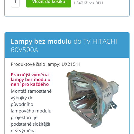
1 847
Kč bez DPH
Lampy bez modulu
do TV HITACHI
60V500A
Produktové číslo lampy: UX21511
Pracnější výměna
lampy bez modulu
není pro každého
Montáž samostatné
výbojky do
původního
lampového modulu
projektoru je
podstatně složitější
než výměna