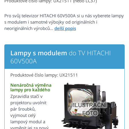
Produktové číslo lampy: UX21511 (nebo LC37)
Pro svůj televizor HITACHI 60V500A si u nás vyberete lampy
s modulem i samotné výbojky od originálních i
neoriginálních výrobců...
Lampy s modulem
do TV HITACHI
60V500A
Produktové číslo lampy: UX21511
Nenáročná výměna
lampy pro každého
Zpravidla stačí v
projektoru uvolnit
pár šroubků,
vyjmout celý
lampový modul a
vyměnit jej za nový.