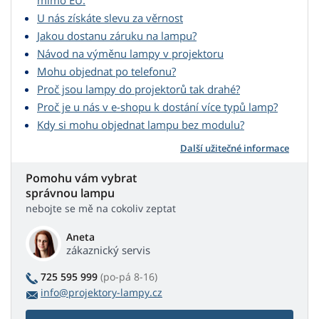
mimo EU.
U nás získáte slevu za věrnost
Jakou dostanu záruku na lampu?
Návod na výměnu lampy v projektoru
Mohu objednat po telefonu?
Proč jsou lampy do projektorů tak drahé?
Proč je u nás v e-shopu k dostání více typů lamp?
Kdy si mohu objednat lampu bez modulu?
Další užitečné informace
Pomohu vám vybrat
správnou lampu
nebojte se mě na cokoliv zeptat
Aneta
zákaznický servis
725 595 999
(po-pá 8-16)
info@projektory-lampy.cz