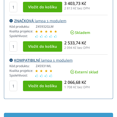
3 403,73 Kč
2 813
Kč bez DPH
ZNAČKOVÁ
lampa s modulem
Kód produktu:
Z45932GLM
Kvalita projekce:
Skladem
Spolehlivost:
2 533,74 Kč
2 094
Kč bez DPH
KOMPATIBILNÍ
lampa s modulem
Kód produktu:
Z45931ML
Kvalita projekce:
Externí sklad
Spolehlivost:
2 066,68 Kč
1 708
Kč bez DPH