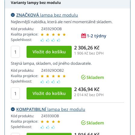
Varianty lampy bez modulu
ZNAČKOVÁ
lampa bez modulu
Nejlevnější nabídka, která ale není momentálně skladem.
Kód produktu:
Z45929OOB
Kvalita projekce:
1-2 týdny
Spolehlivost:
2 306,26 Kč
1 906
Kč bez DPH
Stejná lampa, skladem, od jiného dodavatele.
Kód produktu:
Z45929OOB2
Kvalita projekce:
Skladem
Spolehlivost:
2 436,94 Kč
2 014
Kč bez DPH
KOMPATIBILNÍ
lampa bez modulu
Kód produktu:
Z45930OB
Kvalita projekce:
Skladem
Spolehlivost:
1 916,64 Kč