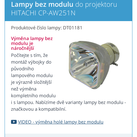
Lampy bez modulu
do projektoru
HITACHI CP-AW251N
Produktové číslo lampy: DT01181
Výměna lampy bez
modulu je
náročnější
Počítejte s tím, že
montáž výbojky do
původního
lampového modulu
je výrazně složitější
než výměna
kompletního modulu
i s lampou. Nabízíme dvě varianty lampy bez modulu -
značkovou a kompatibilní.
VIDEO - výměna holé lampy bez modulu