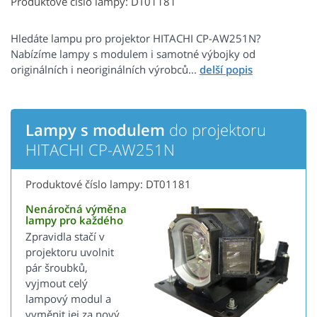
Produktové číslo lampy: DT01181
Hledáte lampu pro projektor HITACHI CP-AW251N?
Nabízíme lampy s modulem i samotné výbojky od
originálních i neoriginálních výrobců...
Lampy s modulem
do projektoru
HITACHI CP-AW251N
Produktové číslo lampy: DT01181
Nenáročná výměna
lampy pro každého
Zpravidla stačí v
projektoru uvolnit
pár šroubků,
vyjmout celý
lampový modul a
vyměnit jej za nový.