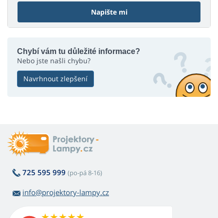
Napište mi
Chybí vám tu důležité informace?
Nebo jste našli chybu?
Navrhnout zlepšení
725 595 999
(po-pá 8-16)
info@projektory-lampy.cz