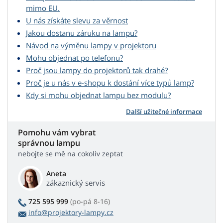
mimo EU.
U nás získáte slevu za věrnost
Jakou dostanu záruku na lampu?
Návod na výměnu lampy v projektoru
Mohu objednat po telefonu?
Proč jsou lampy do projektorů tak drahé?
Proč je u nás v e-shopu k dostání více typů lamp?
Kdy si mohu objednat lampu bez modulu?
Další užitečné informace
Pomohu vám vybrat
správnou lampu
nebojte se mě na cokoliv zeptat
Aneta
zákaznický servis
725 595 999
(po-pá 8-16)
info@projektory-lampy.cz