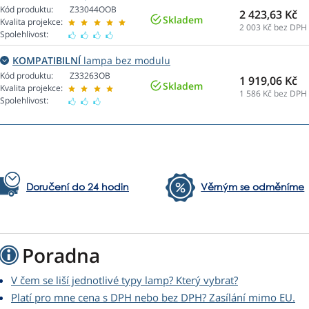
Kód produktu:
Z33044OOB
2 423,63 Kč
Skladem
Kvalita projekce:
2 003
Kč bez DPH
Spolehlivost:
KOMPATIBILNÍ
lampa bez modulu
Kód produktu:
Z33263OB
1 919,06 Kč
Skladem
Kvalita projekce:
1 586
Kč bez DPH
Spolehlivost:
Doručení do 24 hodin
Věrným se odměníme
Poradna
V čem se liší jednotlivé typy lamp? Který vybrat?
Platí pro mne cena s DPH nebo bez DPH? Zasílání mimo EU.