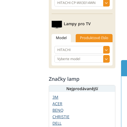
Lampy pro TV
Model
Produktové číslo
Značky lamp
Nejprodávanější
3M
ACER
BENQ
CHRISTIE
DELL