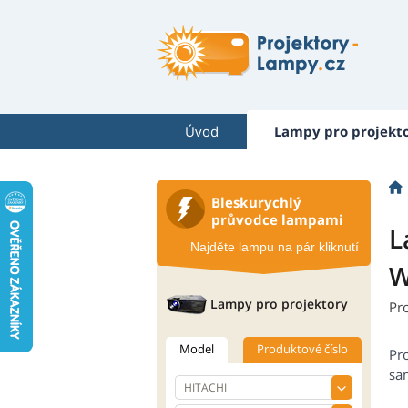
Úvod
Lampy pro projekt
Bleskurychlý
průvodce lampami
L
Najděte lampu na pár kliknutí
W
Lampy pro projektory
Pr
Model
Produktové číslo
Pr
sam