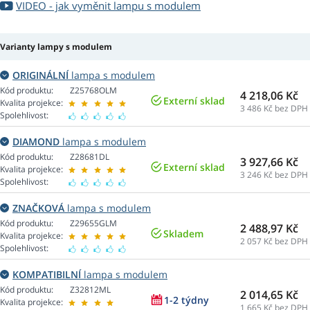
VIDEO - jak vyměnit lampu s modulem
Varianty lampy s modulem
ORIGINÁLNÍ
lampa s modulem
Kód produktu:
Z25768OLM
4 218,06 Kč
Externí sklad
Kvalita projekce:
3 486
Kč bez DPH
Spolehlivost:
DIAMOND
lampa s modulem
Kód produktu:
Z28681DL
3 927,66 Kč
Externí sklad
Kvalita projekce:
3 246
Kč bez DPH
Spolehlivost:
ZNAČKOVÁ
lampa s modulem
Kód produktu:
Z29655GLM
2 488,97 Kč
Skladem
Kvalita projekce:
2 057
Kč bez DPH
Spolehlivost:
KOMPATIBILNÍ
lampa s modulem
Kód produktu:
Z32812ML
2 014,65 Kč
1-2 týdny
Kvalita projekce:
1 665
Kč bez DPH