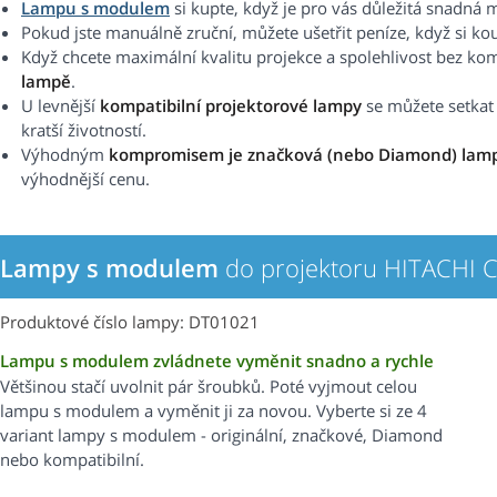
Lampu s modulem
si kupte, když je pro vás důležitá snadná 
Pokud jste manuálně zruční, můžete ušetřit peníze, když si ko
Když chcete maximální kvalitu projekce a spolehlivost bez k
lampě
.
U levnější
kompatibilní projektorové lampy
se můžete setkat s
kratší životností.
Výhodným
kompromisem je značková (nebo Diamond) lam
výhodnější cenu.
Lampy s modulem
do projektoru HITACHI
Produktové číslo lampy: DT01021
Lampu s modulem zvládnete vyměnit snadno a rychle
Většinou stačí uvolnit pár šroubků. Poté vyjmout celou
lampu s modulem a vyměnit ji za novou. Vyberte si ze 4
variant lampy s modulem - originální, značkové, Diamond
nebo kompatibilní.