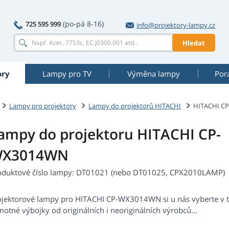
(po-pá 8-16)
725 595 999
info@projektory-lampy.cz
Hledat
ory
Lampy pro TV
Výměna lampy
Por
Lampy pro projektory
Lampy do projektorů HITACHI
HITACHI C
ampy do projektoru HITACHI CP-
X3014WN
oduktové číslo lampy: DT01021 (nebo DT01025, CPX2010LAMP)
ojektorové lampy pro HITACHI CP-WX3014WN si u nás vyberte v t
otné výbojky od originálních i neoriginálních výrobců...