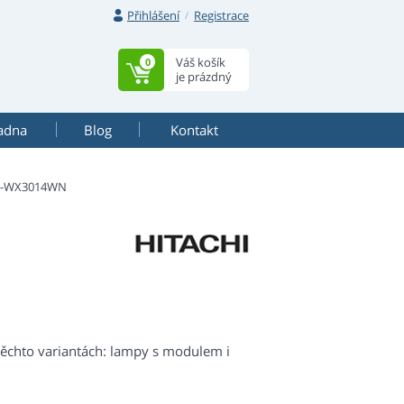
Přihlášení
Registrace
Váš košík
0
je prázdný
adna
Blog
Kontakt
P-WX3014WN
ěchto variantách: lampy s modulem i