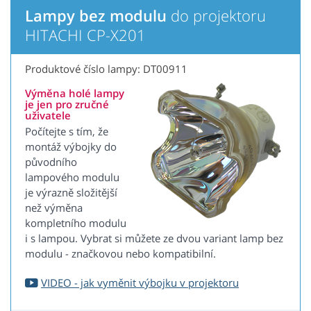
Lampy bez modulu
do projektoru
HITACHI CP-X201
Produktové číslo lampy: DT00911
Výměna holé lampy
je jen pro zručné
uživatele
Počítejte s tím, že
montáž výbojky do
původního
lampového modulu
je výrazně složitější
než výměna
kompletního modulu
i s lampou. Vybrat si můžete ze dvou variant lamp bez
modulu - značkovou nebo kompatibilní.
VIDEO - jak vyměnit výbojku v projektoru