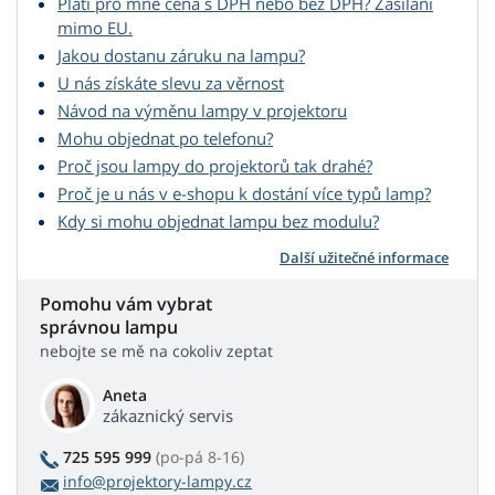
Platí pro mne cena s DPH nebo bez DPH? Zasílání
mimo EU.
Jakou dostanu záruku na lampu?
U nás získáte slevu za věrnost
Návod na výměnu lampy v projektoru
Mohu objednat po telefonu?
Proč jsou lampy do projektorů tak drahé?
Proč je u nás v e-shopu k dostání více typů lamp?
Kdy si mohu objednat lampu bez modulu?
Další užitečné informace
Pomohu vám vybrat
správnou lampu
nebojte se mě na cokoliv zeptat
Aneta
zákaznický servis
725 595 999
(po-pá 8-16)
info@projektory-lampy.cz