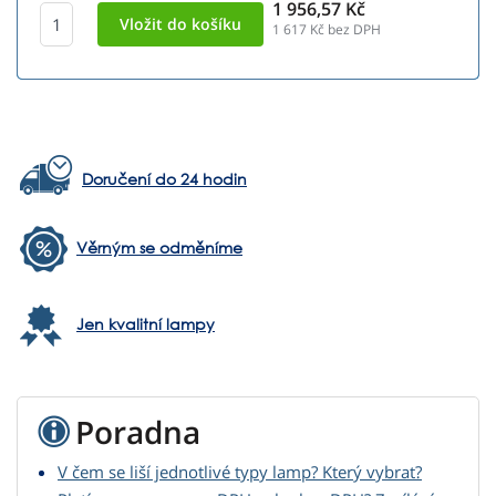
1 956,57 Kč
1 617
Kč bez DPH
Doručení do 24 hodin
Věrným se odměníme
Jen kvalitní lampy
Poradna
V čem se liší jednotlivé typy lamp? Který vybrat?