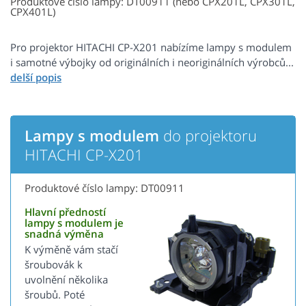
Produktové číslo lampy: DT00911 (nebo CPX201L, CPX301L,
CPX401L)
Pro projektor HITACHI CP-X201 nabízíme lampy s modulem
i samotné výbojky od originálních i neoriginálních výrobců...
Lampy s modulem
do projektoru
HITACHI CP-X201
Produktové číslo lampy: DT00911
Hlavní předností
lampy s modulem je
snadná výměna
K výměně vám stačí
šroubovák k
uvolnění několika
šroubů. Poté