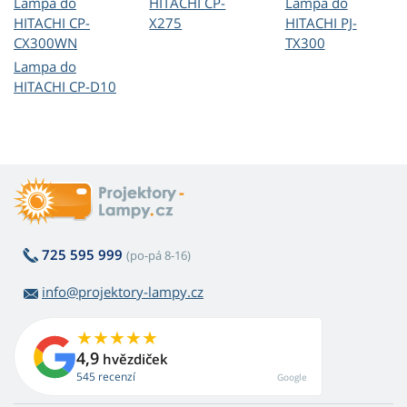
Lampa do
HITACHI CP-
Lampa do
HITACHI CP-
X275
HITACHI PJ-
CX300WN
TX300
Lampa do
HITACHI CP-D10
725 595 999
(po-pá 8-16)
info@projektory-lampy.cz
4,9
hvězdiček
545 recenzí
Google