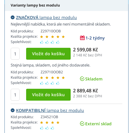
Varianty lampy bez modulu
ZNAČKOVÁ
lampa bez modulu
Nejlevnější nabídka, která ale není momentálně skladem.
Kód produktu:
Z29710OOB
Kvalita projekce:
1-2 týdny
Spolehlivost:
2 599,08 Kč
2 148
Kč bez DPH
Stejná lampa, skladem, od jiného dodavatele.
Kód produktu:
Z29710OOB2
Kvalita projekce:
Skladem
Spolehlivost:
2 889,48 Kč
2 388
Kč bez DPH
KOMPATIBILNÍ
lampa bez modulu
Kód produktu:
Z34521OB
Kvalita projekce:
Externí sklad
Spolehlivost: