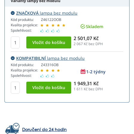
Varianty lampy bez modulu
ZNAČKOVÁ
lampa bez modulu
Kód produktu:
Z46122OOB
Kvalita projekce:
Skladem
Spolehlivost:
2 501,07 Kč
2 067
Kč bez DPH
KOMPATIBILNÍ
lampa bez modulu
Kód produktu:
Z43316OB
Kvalita projekce:
1-2 týdny
Spolehlivost:
1 949,31 Kč
1 611
Kč bez DPH
Doručení do 24 hodin