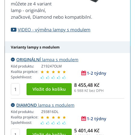
můžete ze 4 variant
lamp - originální,
značkové, Diamond nebo kompatibilní.
VIDEO - výměna lampy s modulem
Varianty lampy s modulem
ORIGINÁLNÍ
lampa s modulem
Kód produktu:
Z19247OLM
Kvalita projekce:
1-2 týdny
Spolehlivost:
8 455,48 Kč
6 988
Kč bez DPH
DIAMOND
lampa s modulem
Kód produktu:
Z93816DL
Kvalita projekce:
1-2 týdny
Spolehlivost:
5 401,44 Kč