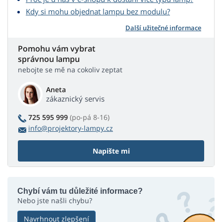
Kdy si mohu objednat lampu bez modulu?
Další užitečné informace
Pomohu vám vybrat
správnou lampu
nebojte se mě na cokoliv zeptat
Aneta
zákaznický servis
725 595 999
(po-pá 8-16)
info@projektory-lampy.cz
Napište mi
Chybí vám tu důležité informace?
Nebo jste našli chybu?
Navrhnout zlepšení