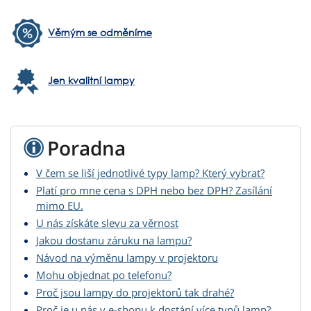
Věrným se odměníme
Jen kvalitní lampy
Poradna
V čem se liší jednotlivé typy lamp? Který vybrat?
Platí pro mne cena s DPH nebo bez DPH? Zasílání
mimo EU.
U nás získáte slevu za věrnost
Jakou dostanu záruku na lampu?
Návod na výměnu lampy v projektoru
Mohu objednat po telefonu?
Proč jsou lampy do projektorů tak drahé?
Proč je u nás v e-shopu k dostání více typů lamp?