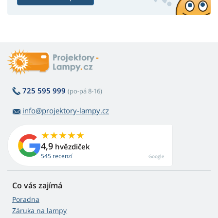
725 595 999
(po-pá 8-16)
info@projektory-lampy.cz
4,9
hvězdiček
545 recenzí
Google
Co vás zajímá
Poradna
Záruka na lampy