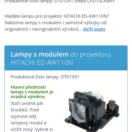
Produktové číslo lampy: DT01091 (nebo CPD10LAMP)
Hledáte lampu pro projektor HITACHI ED-AW110N?
Nabízíme lampy s modulem i samotné výbojky od
originálních i neoriginálních výrobců...
Lampy s modulem
do projektoru
HITACHI ED-AW110N
Produktové číslo lampy: DT01091
Hlavní předností
lampy s modulem je
snadná výměna
Stačí uvolnit pár
šroubků. Poté
vyjmout celý
lampový modul a
vložit nový. Vybrat si