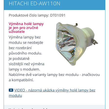
HITACHI ED-AW110N
Produktové číslo lampy: DT01091
Výměna holé lampy
je jen pro zručné
uživatele
Výměna lampy bez
modulu se neobejde
bez rozebrání
původního modulu.
Je podstatně
složitější než výměna
lampy s modulem.
Nabízíme dvě varianty lampy bez modulu - značkovou
a kompatibilní.
VIDEO - názorná ukázka výměny holé lampy bez
modulu