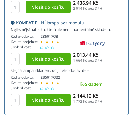
2 436,94 Kč
2 014
Kč bez DPH
KOMPATIBILNÍ
lampa bez modulu
Nejlevnější nabídka, která ale není momentálně skladem.
Kód produktu:
Z86017OB
Kvalita projekce:
1-2 týdny
Spolehlivost:
2 013,44 Kč
1 664
Kč bez DPH
Stejná lampa, skladem, od jiného dodavatele.
Kód produktu:
Z86017OB2
Kvalita projekce:
Skladem
Spolehlivost:
2 144,12 Kč
1 772
Kč bez DPH