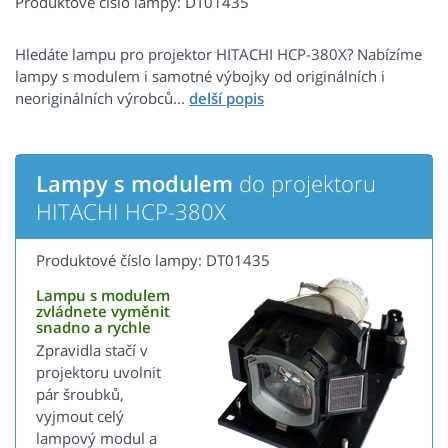
Produktové číslo lampy: DT01435
Hledáte lampu pro projektor HITACHI HCP-380X? Nabízíme
lampy s modulem i samotné výbojky od originálních i
neoriginálních výrobců...
Lampy s modulem
do projektoru
HITACHI HCP-380X
Produktové číslo lampy: DT01435
Lampu s modulem
zvládnete vyměnit
snadno a rychle
Zpravidla stačí v
projektoru uvolnit
pár šroubků,
vyjmout celý
lampový modul a