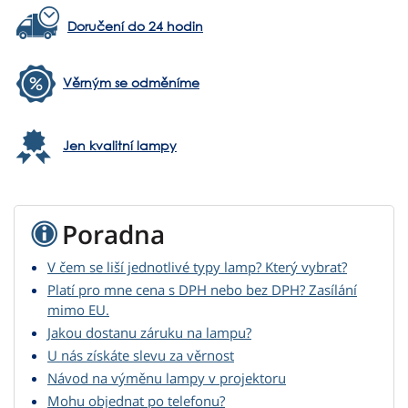
Doručení do 24 hodin
Věrným se odměníme
Jen kvalitní lampy
Poradna
V čem se liší jednotlivé typy lamp? Který vybrat?
Platí pro mne cena s DPH nebo bez DPH? Zasílání
mimo EU.
Jakou dostanu záruku na lampu?
U nás získáte slevu za věrnost
Návod na výměnu lampy v projektoru
Mohu objednat po telefonu?