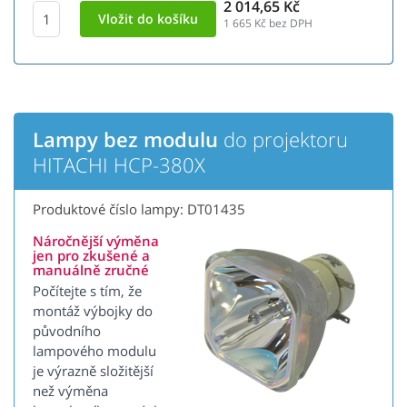
2 014,65 Kč
1 665
Kč bez DPH
Lampy bez modulu
do projektoru
HITACHI HCP-380X
Produktové číslo lampy: DT01435
Náročnější výměna
jen pro zkušené a
manuálně zručné
Počítejte s tím, že
montáž výbojky do
původního
lampového modulu
je výrazně složitější
než výměna