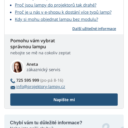
Proč jsou lampy do projektorů tak drahé?
Proč je u nás v e-shopu k dostání více typů lamp?
Kdy si mohu objednat lampu bez modulu?
Další užitečné informace
Pomohu vám vybrat
správnou lampu
nebojte se mě na cokoliv zeptat
Aneta
zákaznický servis
725 595 999
(po-pá 8-16)
info@projektory-lampy.cz
Napište mi
Chybí vám tu důležité informace?