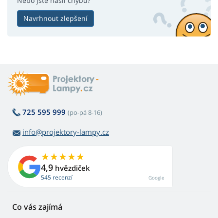
Nebo jste našli chybu?
Navrhnout zlepšení
725 595 999
(po-pá 8-16)
info@projektory-lampy.cz
4,9
hvězdiček
545 recenzí
Google
Co vás zajímá