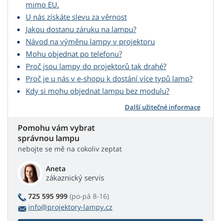
mimo EU.
U nás získáte slevu za věrnost
Jakou dostanu záruku na lampu?
Návod na výměnu lampy v projektoru
Mohu objednat po telefonu?
Proč jsou lampy do projektorů tak drahé?
Proč je u nás v e-shopu k dostání více typů lamp?
Kdy si mohu objednat lampu bez modulu?
Další užitečné informace
Pomohu vám vybrat
správnou lampu
nebojte se mě na cokoliv zeptat
Aneta
zákaznický servis
725 595 999
(po-pá 8-16)
info@projektory-lampy.cz