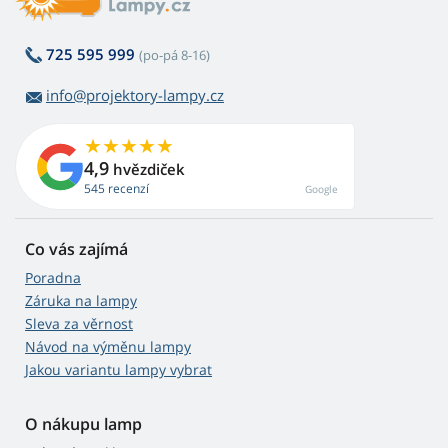
725 595 999
(po-pá 8-16)
info@projektory-lampy.cz
4,9
hvězdiček
545 recenzí
Google
Co vás zajímá
Poradna
Záruka na lampy
Sleva za věrnost
Návod na výměnu lampy
Jakou variantu lampy vybrat
O nákupu lamp