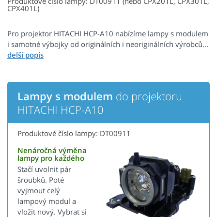
Produktové číslo lampy: DT00911 (nebo CPX201L, CPX301L,
CPX401L)
Pro projektor HITACHI HCP-A10 nabízíme lampy s modulem
i samotné výbojky od originálních i neoriginálních výrobců...
Lampy s modulem
do projektoru
HITACHI HCP-A10
Produktové číslo lampy: DT00911
Nenáročná výměna
lampy pro každého
Stačí uvolnit pár
šroubků. Poté
vyjmout celý
lampový modul a
vložit nový. Vybrat si