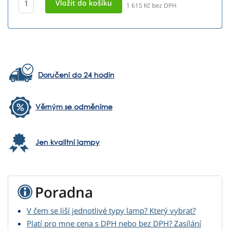
1 615
Kč bez DPH
Doručení do 24 hodin
Věrným se odměníme
Jen kvalitní lampy
Poradna
V čem se liší jednotlivé typy lamp? Který vybrat?
Platí pro mne cena s DPH nebo bez DPH? Zasílání