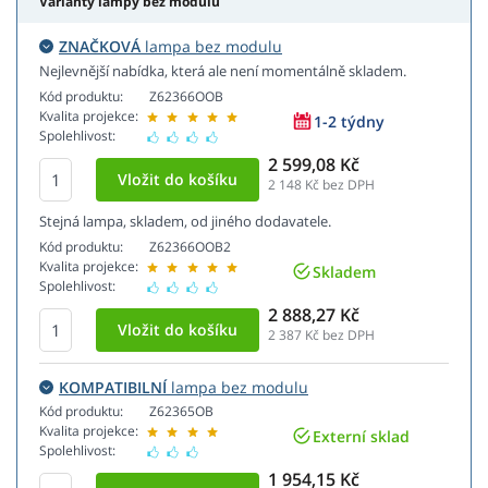
Varianty lampy bez modulu
ZNAČKOVÁ
lampa bez modulu
Nejlevnější nabídka, která ale není momentálně skladem.
Kód produktu:
Z62366OOB
Kvalita projekce:
1-2 týdny
Spolehlivost:
2 599,08 Kč
2 148
Kč bez DPH
Stejná lampa, skladem, od jiného dodavatele.
Kód produktu:
Z62366OOB2
Kvalita projekce:
Skladem
Spolehlivost:
2 888,27 Kč
2 387
Kč bez DPH
KOMPATIBILNÍ
lampa bez modulu
Kód produktu:
Z62365OB
Kvalita projekce:
Externí sklad
Spolehlivost:
1 954,15 Kč