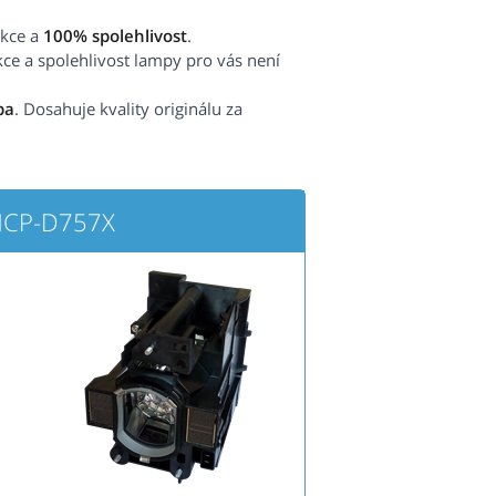
ekce a
100% spolehlivost
.
kce a spolehlivost lampy pro vás není
pa
. Dosahuje kvality originálu za
 HCP-D757X