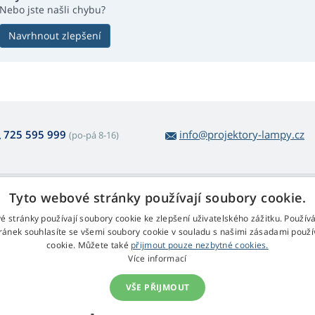
Nebo jste našli chybu?
Navrhnout zlepšení
725 595 999
info@projektory-lampy.cz
(po-pá 8-16)
 nákupu lamp
Web Retail s.r.o.
Tyto webové stránky používají soubory cookie.
ácení a reklamace
Kontakt
é stránky používají soubory cookie ke zlepšení uživatelského zážitku. Použív
rmulář pro odstoupení
Zpracování osobních údajů
ránek souhlasíte se všemi soubory cookie v souladu s našimi zásadami použí
cookie. Můžete také
přijmout pouze nezbytné cookies.
chodní podmínky
Více informací
klamační řád
VŠE PŘIJMOUT
© 2009 - 2026 Web Retail s.r.o., Projektory-Lampy.cz