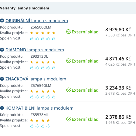
Varianty lampy s modulem
ORIGINÁLNÍ
lampa s modulem
Kód produktu:
Z56500OLM
8 929,80 Kč
Externí sklad
Kvalita projekce:
7 380
Kč bez DPH
Spolehlivost:
DIAMOND
lampa s modulem
Kód produktu:
Z93313DL
4 871,46 Kč
Externí sklad
Kvalita projekce:
4 026
Kč bez DPH
Spolehlivost:
ZNAČKOVÁ
lampa s modulem
Kód produktu:
Z57654GLM
3 234,33 Kč
Externí sklad
Kvalita projekce:
2 673
Kč bez DPH
Spolehlivost:
KOMPATIBILNÍ
lampa s modulem
Kód produktu:
Z85538ML
2 378,86 Kč
Externí sklad
Kvalita projekce:
1 966
Kč bez DPH
Spolehlivost: