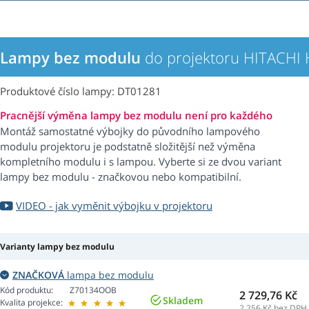
Lampy bez modulu
do projektoru HITACHI
Produktové číslo lampy: DT01281
Pracnější výměna lampy bez modulu není pro každého
Montáž samostatné výbojky do původního lampového
modulu projektoru je podstatně složitější než výměna
kompletního modulu i s lampou. Vyberte si ze dvou variant
lampy bez modulu - značkovou nebo kompatibilní.
VIDEO - jak vyměnit výbojku v projektoru
Varianty lampy bez modulu
ZNAČKOVÁ
lampa bez modulu
Kód produktu:
Z70134OOB
2 729,76 Kč
Skladem
Kvalita projekce:
2 256
Kč bez DPH