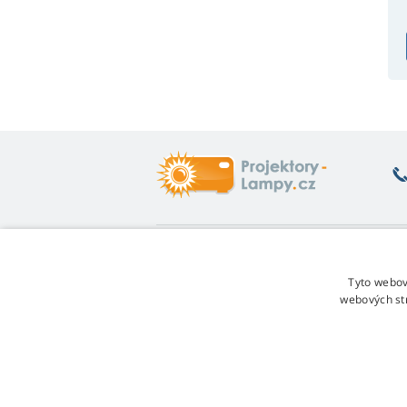
Co vás zajímá
O
Poradna
Vr
Tyto webov
Záruka na lampy
Fo
webových st
Sleva za věrnost
Ob
Návod na výměnu lampy
Re
Jakou variantu lampy vybrat