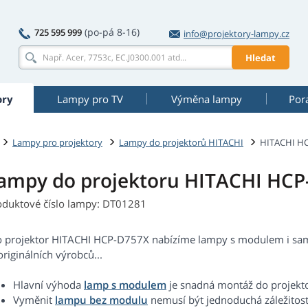
(po-pá 8-16)
725 595 999
info@projektory-lampy.cz
Hledat
ory
Lampy pro TV
Výměna lampy
Por
Lampy pro projektory
Lampy do projektorů HITACHI
HITACHI H
ampy do projektoru HITACHI HC
oduktové číslo lampy: DT01281
o projektor HITACHI HCP-D757X nabízíme lampy s modulem i samo
riginálních výrobců...
Hlavní výhoda
lamp s modulem
je snadná montáž do projekt
Vyměnit
lampu bez modulu
nemusí být jednoduchá záležitost.