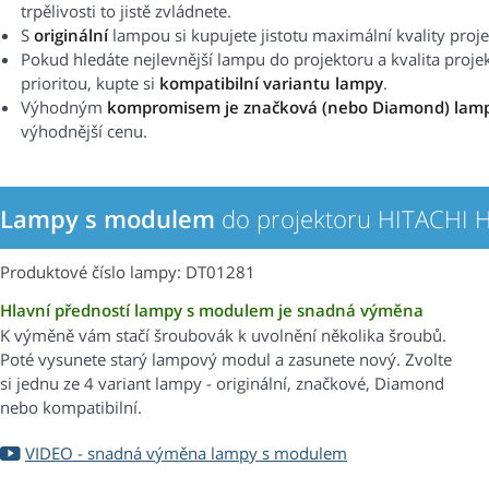
trpělivosti to jistě zvládnete.
S
originální
lampou si kupujete jistotu maximální kvality proj
Pokud hledáte nejlevnější lampu do projektoru a kvalita proje
prioritou, kupte si
kompatibilní variantu lampy
.
Výhodným
kompromisem je značková (nebo Diamond) lam
výhodnější cenu.
Lampy s modulem
do projektoru HITACHI
Produktové číslo lampy: DT01281
Hlavní předností lampy s modulem je snadná výměna
K výměně vám stačí šroubovák k uvolnění několika šroubů.
Poté vysunete starý lampový modul a zasunete nový. Zvolte
si jednu ze 4 variant lampy - originální, značkové, Diamond
nebo kompatibilní.
VIDEO - snadná výměna lampy s modulem