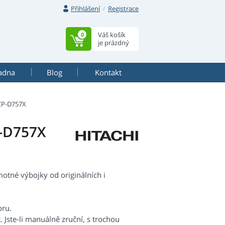
Přihlášení
Registrace
Váš košík
0
je prázdný
adna
Blog
Kontakt
CP-D757X
P-D757X
tné výbojky od originálních i
oru.
 Jste-li manuálně zruční, s trochou