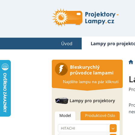
Úvod
Lampy pro projekt
Bleskurychlý
průvodce lampami
L
Najděte lampu na pár kliknutí
Pr
Lampy pro projektory
Pr
neo
Model
Produktové číslo