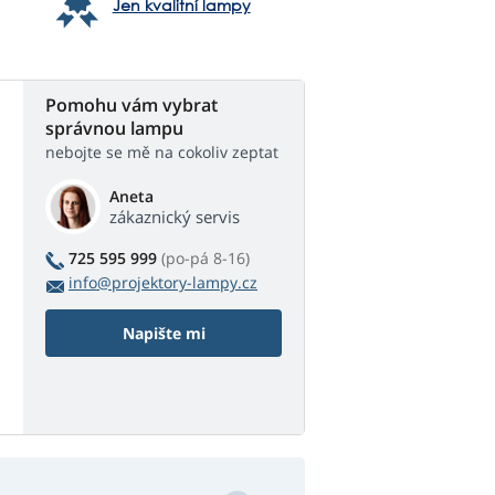
Jen kvalitní lampy
Pomohu vám vybrat
správnou lampu
nebojte se mě na cokoliv zeptat
Aneta
zákaznický servis
725 595 999
(po-pá 8-16)
info@projektory-lampy.cz
Napište mi