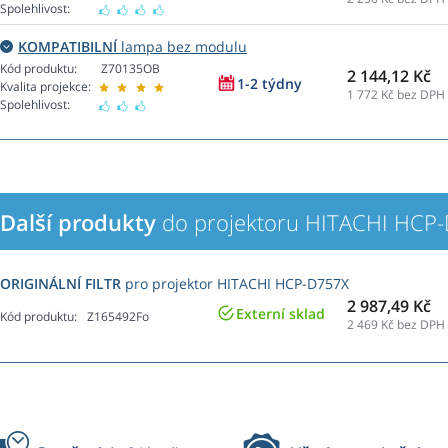
Spolehlivost:
KOMPATIBILNÍ
lampa bez modulu
Kód produktu:
Z70135OB
2 144,12 Kč
1-2 týdny
Kvalita projekce:
1 772
Kč bez DPH
Spolehlivost:
Další produkty
do projektoru HITACHI HCP
ORIGINÁLNÍ FILTR
pro projektor HITACHI HCP-D757X
2 987,49 Kč
Externí sklad
Kód produktu:
Z165492Fo
2 469
Kč bez DPH