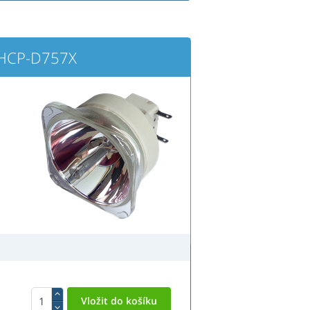
 HCP-D757X