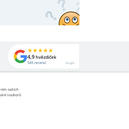
4,9
hvězdiček
545 recenzí
Google
áním našich
vání souborů