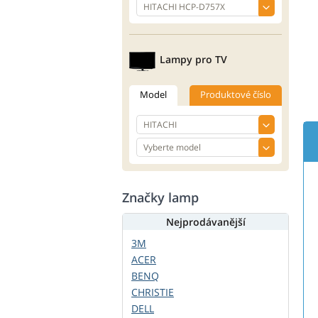
Lampy pro TV
Model
Produktové číslo
Značky lamp
Nejprodávanější
3M
ACER
BENQ
CHRISTIE
DELL