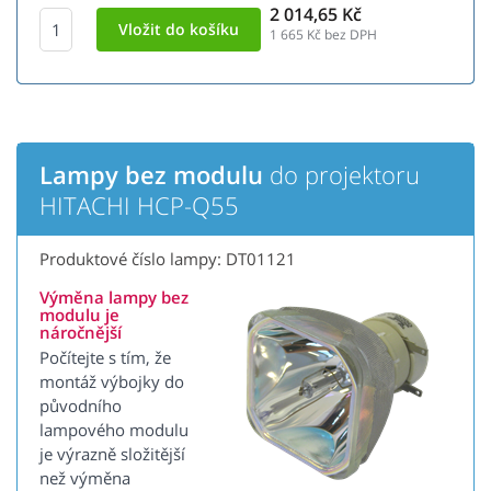
2 014,65 Kč
1 665
Kč bez DPH
Lampy bez modulu
do projektoru
HITACHI HCP-Q55
Produktové číslo lampy: DT01121
Výměna lampy bez
modulu je
náročnější
Počítejte s tím, že
montáž výbojky do
původního
lampového modulu
je výrazně složitější
než výměna