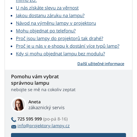
mimo EU.
U nás získáte slevu za věrnost
Jakou dostanu záruku na lampu?
Návod na výměnu lampy v projektoru
Mohu objednat po telefonu?
Proč jsou lampy do projektorů tak drahé?
Proč je u nás v e-shopu k dostání více typů lamp?
Kdy si mohu objednat lampu bez modulu?
Další užitečné informace
Pomohu vám vybrat
správnou lampu
nebojte se mě na cokoliv zeptat
Aneta
zákaznický servis
725 595 999
(po-pá 8-16)
info@projektory-lampy.cz