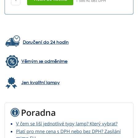
1 586
Kč bez DPH
Doručení do 24 hodin
Věrným se odměníme
Jen kvalitní lampy
Poradna
V čem se liší jednotlivé typy lamp? Který vybrat?
Platí pro mne cena s DPH nebo bez DPH? Zasílání