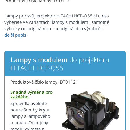
Produktové číslo lampy: DT01121
Lampy pro svůj projektor HITACHI HCP-Q55 si u nás
vyberete ve variantách: lampy s modulem i samotné
výbojky od originálních i neoriginálních výrobců...
Lampy s modulem
do projektoru
HITACHI HCP-Q55
Produktové číslo lampy: DT01121
Snadná výměna pro
každého
Zpravidla uvolníte
pouze šrouby krytu
lampy a lampového
modulu. Odpojený
modul vyjmete a