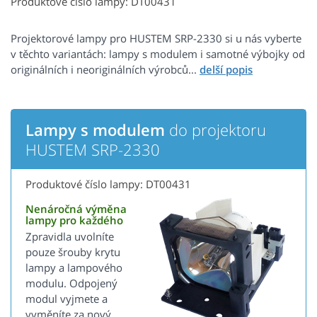
Produktové číslo lampy: DT00431
Projektorové lampy pro HUSTEM SRP-2330 si u nás vyberte
v těchto variantách: lampy s modulem i samotné výbojky od
originálních i neoriginálních výrobců...
Lampy s modulem
do projektoru
HUSTEM SRP-2330
Produktové číslo lampy: DT00431
Nenáročná výměna
lampy pro každého
Zpravidla uvolníte
pouze šrouby krytu
lampy a lampového
modulu. Odpojený
modul vyjmete a
vyměníte za nový.