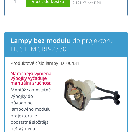
2 121
Kč bez DPH
Lampy bez modulu
do projektoru
HUSTEM SRP-2330
Produktové číslo lampy: DT00431
Náročnější výměna
výbojky vyžaduje
manuální zručnost
Montáž samostatné
výbojky do
původního
lampového modulu
projektoru je
podstatně složitější
než výměna