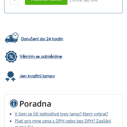
2 014
Kč bez DPH
Doručení do 24 hodin
Věrným se odměníme
Jen kvalitní lampy
Poradna
V čem se liší jednotlivé typy lamp? Který vybrat?
Platí pro mne cena s DPH nebo bez DPH? Zasílání