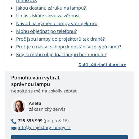
mimo EU.
Jakou dostanu záruku na lampu?
U nás získáte slevu za věrnost
Návod na výměnu lampy v projektoru
Mohu objednat po telefonu?
Proč jsou lampy do projektorů tak drahé?
Proč je u nás v e-shopu k dostání více typů lamp?
Kdy si mohu objednat lampu bez modulu?
Další užitečné informace
Pomohu vám vybrat
správnou lampu
nebojte se mě na cokoliv zeptat
Aneta
zákaznický servis
725 595 999
(po-pá 8-16)
info@projektory-lampy.cz