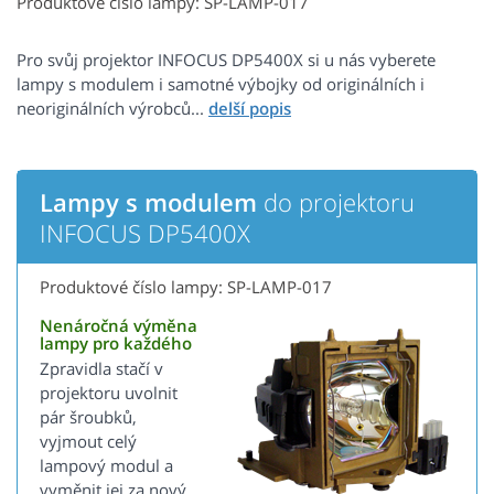
Produktové číslo lampy: SP-LAMP-017
Pro svůj projektor INFOCUS DP5400X si u nás vyberete
lampy s modulem i samotné výbojky od originálních i
neoriginálních výrobců...
Lampy s modulem
do projektoru
INFOCUS DP5400X
Produktové číslo lampy: SP-LAMP-017
Nenáročná výměna
lampy pro každého
Zpravidla stačí v
projektoru uvolnit
pár šroubků,
vyjmout celý
lampový modul a
vyměnit jej za nový.