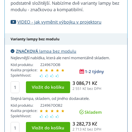
podstatně složitější. Nabízíme dvě varianty lampy bez
modulu - značkovou a kompatibilní.
VIDEO - jak vyměnit výbojku v projektoru
Varianty lampy bez modulu
ZNAČKOVÁ
lampa bez modulu
Nejlevnější nabídka, která ale není momentálně skladem.
Kód produktu:
Z24967OOB
Kvalita projekce:
1-2 týdny
Spolehlivost:
3 086,71 Kč
2 551
Kč bez DPH
Stejná lampa, skladem, od jiného dodavatele.
Kód produktu:
Z24967OOB2
Kvalita projekce:
Skladem
Spolehlivost:
3 282,73 Kč
2 713
Kč bez DPH