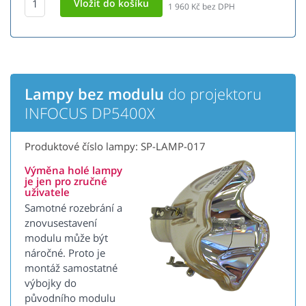
1 960
Kč bez DPH
Lampy bez modulu
do projektoru
INFOCUS DP5400X
Produktové číslo lampy: SP-LAMP-017
Výměna holé lampy
je jen pro zručné
uživatele
Samotné rozebrání a
znovusestavení
modulu může být
náročné. Proto je
montáž samostatné
výbojky do
původního modulu