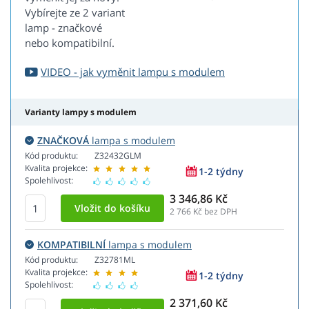
Vybírejte ze 2 variant
lamp - značkové
nebo kompatibilní.
VIDEO - jak vyměnit lampu s modulem
Varianty lampy s modulem
ZNAČKOVÁ
lampa s modulem
Kód produktu:
Z32432GLM
Kvalita projekce:
1-2 týdny
Spolehlivost:
3 346,86 Kč
2 766
Kč bez DPH
KOMPATIBILNÍ
lampa s modulem
Kód produktu:
Z32781ML
Kvalita projekce:
1-2 týdny
Spolehlivost:
2 371,60 Kč