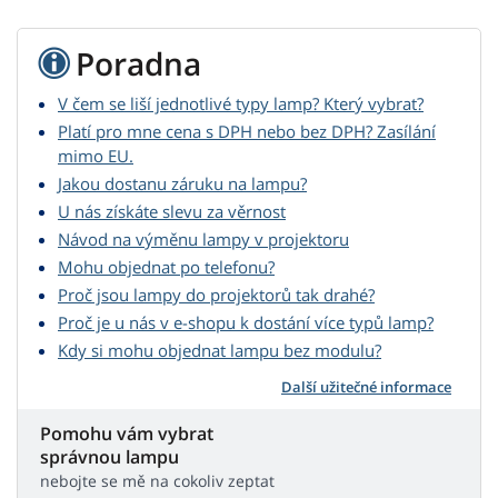
Poradna
V čem se liší jednotlivé typy lamp? Který vybrat?
Platí pro mne cena s DPH nebo bez DPH? Zasílání
mimo EU.
Jakou dostanu záruku na lampu?
U nás získáte slevu za věrnost
Návod na výměnu lampy v projektoru
Mohu objednat po telefonu?
Proč jsou lampy do projektorů tak drahé?
Proč je u nás v e-shopu k dostání více typů lamp?
Kdy si mohu objednat lampu bez modulu?
Další užitečné informace
Pomohu vám vybrat
správnou lampu
nebojte se mě na cokoliv zeptat