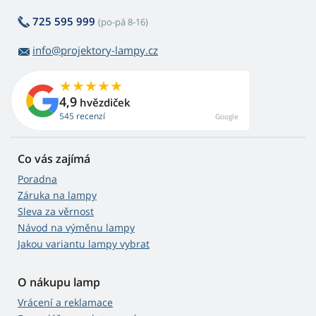
725 595 999
(po-pá 8-16)
info@projektory-lampy.cz
4,9
hvězdiček
545 recenzí
Google
Co vás zajímá
Poradna
Záruka na lampy
Sleva za věrnost
Návod na výměnu lampy
Jakou variantu lampy vybrat
O nákupu lamp
Vrácení a reklamace