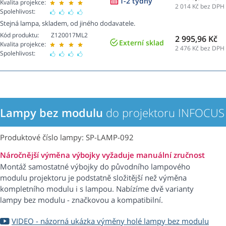
1-2 týdny
Kvalita projekce:
2 014
Kč bez DPH
Spolehlivost:
Stejná lampa, skladem, od jiného dodavatele.
Kód produktu:
Z120017ML2
2 995,96 Kč
Externí sklad
Kvalita projekce:
2 476
Kč bez DPH
Spolehlivost:
Lampy bez modulu
do projektoru INFOCU
Produktové číslo lampy: SP-LAMP-092
Náročnější výměna výbojky vyžaduje manuální zručnost
Montáž samostatné výbojky do původního lampového
modulu projektoru je podstatně složitější než výměna
kompletního modulu i s lampou. Nabízíme dvě varianty
lampy bez modulu - značkovou a kompatibilní.
VIDEO - názorná ukázka výměny holé lampy bez modulu