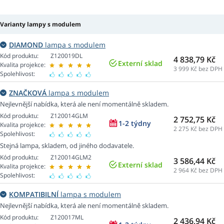
Varianty lampy s modulem
DIAMOND
lampa s modulem
Kód produktu:
Z120019DL
4 838,79 Kč
Externí sklad
Kvalita projekce:
3 999
Kč bez DPH
Spolehlivost:
ZNAČKOVÁ
lampa s modulem
Nejlevnější nabídka, která ale není momentálně skladem.
Kód produktu:
Z120014GLM
2 752,75 Kč
1-2 týdny
Kvalita projekce:
2 275
Kč bez DPH
Spolehlivost:
Stejná lampa, skladem, od jiného dodavatele.
Kód produktu:
Z120014GLM2
3 586,44 Kč
Externí sklad
Kvalita projekce:
2 964
Kč bez DPH
Spolehlivost:
KOMPATIBILNÍ
lampa s modulem
Nejlevnější nabídka, která ale není momentálně skladem.
Kód produktu:
Z120017ML
2 436,94 Kč