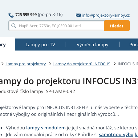
(po-pá 8-16)
725 595 999
info@projektory-lampy.cz
Hledat
ory
Lampy pro TV
Výměna lampy
Por
Lampy pro projektory
Lampy do projektorů INFOCUS
INFOCUS I
ampy do projektoru INFOCUS IN
oduktové číslo lampy: SP-LAMP-092
ojektorové lampy pro INFOCUS IN3138H si u nás vyberte v těchto
otné výbojky od originálních i neoriginálních výrobců...
Výhodou
lampy s modulem
je její snadná montáž, se kterou s
Jde vám manuální práce od ruky? Pořiďte si
samotnou výbojk