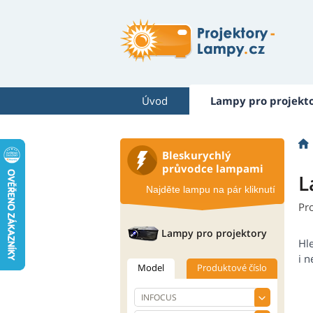
Úvod
Lampy pro projekt
Bleskurychlý
průvodce lampami
L
Najděte lampu na pár kliknutí
Pr
Lampy pro projektory
Hl
i n
Model
Produktové číslo