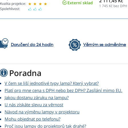
2 111,45 Kč
Externí sklad
Kvalita projekce:
1 745
Kč bez DPH
Spolehlivost:
Doručení do 24 hodin
Věrným se odměníme
Poradna
V čem se liší jednotlivé typy lamp? Který vybrat?
Platí pro mne cena s DPH nebo bez DPH? Zasílání mimo EU.
Jakou dostanu záruku na lampu?
U nás získáte slevu za věrnost
Návod na výměnu lampy v projektoru
Mohu objednat po telefonu?
Proč jsou lampy do projektorů tak drahé?