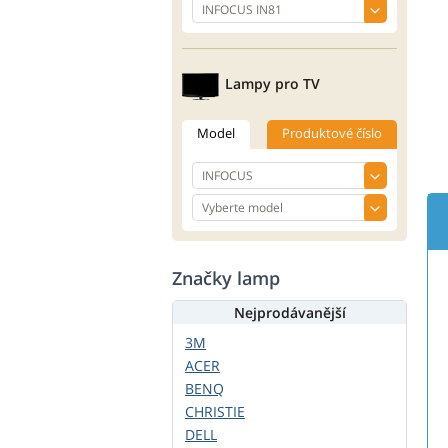
Lampy pro TV
Model
Produktové číslo
Značky lamp
Nejprodávanější
3M
ACER
BENQ
CHRISTIE
DELL