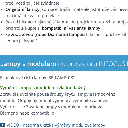
trpělivosti to jistě zvládnete.
Originální lampy
jsou sice dražší, máte ale jistotu, že vás nez
maximální kvalitu projekce.
Pokud hledáte nejlevnější lampu do projektoru a kvalita proje
prioritou, kupte si
kompatibilní variantu lampy
.
Se
značkovou (nebo Diamond) lampou
také nešlápnete vedle.
jenom je levnější.
Lampy s modulem
do projektoru INFOCUS 
Produktové číslo lampy: SP-LAMP-032
Vyměnit lampu s modulem zvládne každý
Zpravidla uvolníte pouze šrouby krytu lampy a lampového
modulu. Odpojený modul vyjmete a vyměníte za nový.
Vyberte si ze 3 variant lampy s modulem - značkové,
Diamond nebo kompatibilní.
VIDEO - názorná ukázka výměny modulové lampy