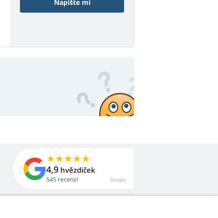
Napište mi
4,9
hvězdiček
545 recenzí
Google