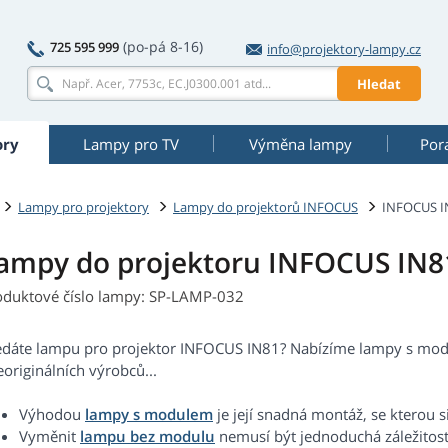
(po-pá 8-16)
725 595 999
info@projektory-lampy.cz
Hledat
ory
Lampy pro TV
Výměna lampy
Por
Lampy pro projektory
Lampy do projektorů INFOCUS
INFOCUS I
ampy do projektoru INFOCUS IN8
oduktové číslo lampy: SP-LAMP-032
edáte lampu pro projektor INFOCUS IN81? Nabízíme lampy s modu
eoriginálních výrobců...
Výhodou
lampy s modulem
je její snadná montáž, se kterou s
Vyměnit
lampu bez modulu
nemusí být jednoduchá záležitost.