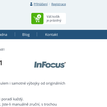
Přihlášení
Registrace
Váš košík
0
je prázdný
adna
Blog
Kontakt
N81
1
lem i samotné výbojky od originálních
i poradí každý.
 Jste-li manuálně zruční, s trochou