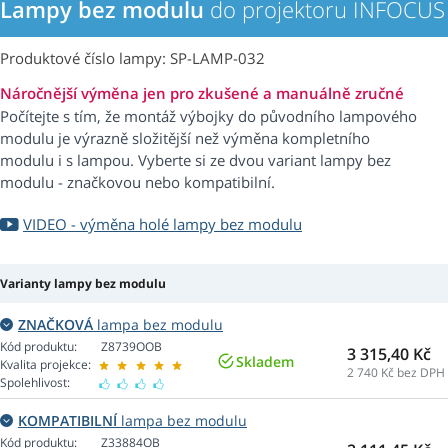
Lampy bez modulu
do projektoru INFOCUS
Produktové číslo lampy: SP-LAMP-032
Náročnější výměna jen pro zkušené a manuálně zručné
Počítejte s tím, že montáž výbojky do původního lampového
modulu je výrazně složitější než výměna kompletního
modulu i s lampou. Vyberte si ze dvou variant lampy bez
modulu - značkovou nebo kompatibilní.
VIDEO - výměna holé lampy bez modulu
Varianty lampy bez modulu
ZNAČKOVÁ
lampa bez modulu
Kód produktu:
Z8739OOB
3 315,40 Kč
Skladem
Kvalita projekce:
2 740
Kč bez DPH
Spolehlivost:
KOMPATIBILNÍ
lampa bez modulu
Kód produktu:
Z33884OB