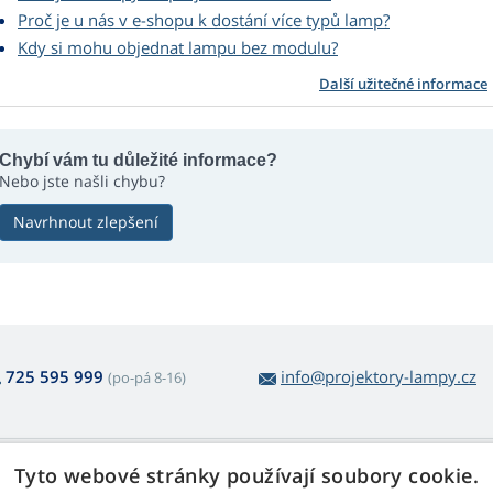
Proč je u nás v e-shopu k dostání více typů lamp?
Kdy si mohu objednat lampu bez modulu?
Další užitečné informace
Chybí vám tu důležité informace?
Nebo jste našli chybu?
Navrhnout zlepšení
725 595 999
info@projektory-lampy.cz
(po-pá 8-16)
 nákupu lamp
Web Retail s.r.o.
Tyto webové stránky používají soubory cookie.