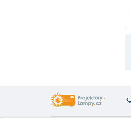
Co vás zajímá
O