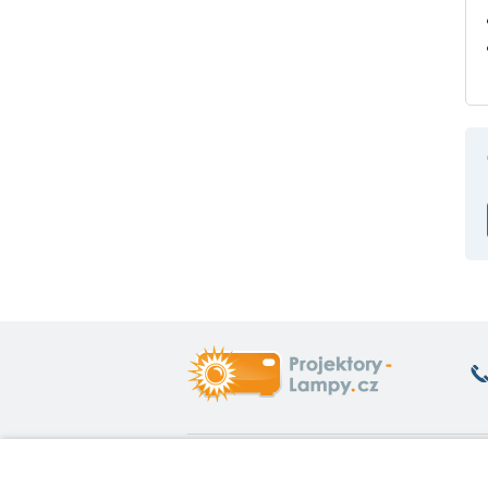
Co vás zajímá
O