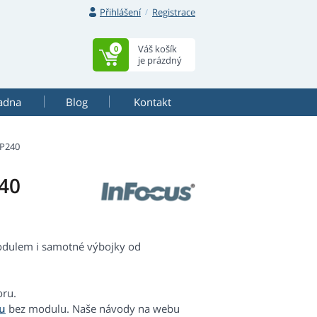
Přihlášení
Registrace
Váš košík
0
je prázdný
adna
Blog
Kontakt
P240
40
odulem i samotné výbojky od
oru.
u
bez modulu. Naše návody na webu