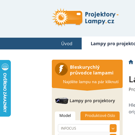
Úvod
Lampy pro projekt
Bleskurychlý
průvodce lampami
L
Najděte lampu na pár kliknutí
Pr
Lampy pro projektory
Hl
ori
Model
Produktové číslo