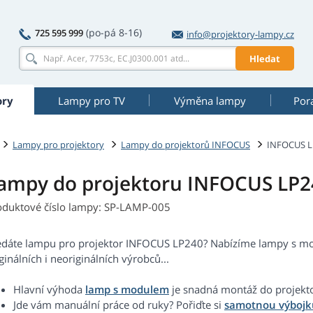
(po-pá 8-16)
725 595 999
info@projektory-lampy.cz
Hledat
ory
Lampy pro TV
Výměna lampy
Por
Lampy pro projektory
Lampy do projektorů INFOCUS
INFOCUS L
ampy do projektoru INFOCUS LP2
oduktové číslo lampy: SP-LAMP-005
edáte lampu pro projektor INFOCUS LP240? Nabízíme lampy s m
ginálních i neoriginálních výrobců...
Hlavní výhoda
lamp s modulem
je snadná montáž do projekt
Jde vám manuální práce od ruky? Pořiďte si
samotnou výbojk