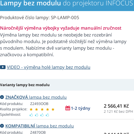
Lampy bez modulu
do projektoru INFOCUS
Produktové číslo lampy: SP-LAMP-005
Náročnější výměna výbojky vyžaduje manuální zručnost
Výměna lampy bez modulu se neobejde bez rozebrání
původního modulu. Je podstatně složitější než výměna lampy
s modulem. Nabízíme dvě varianty lampy bez modulu -
značkovou a kompatibilní.
VIDEO - výměna holé lampy bez modulu
Varianty lampy bez modulu
ZNAČKOVÁ
lampa bez modulu
Kód produktu:
Z2493OOB
2 566,41 Kč
1-2 týdny
Kvalita projekce:
2 121
Kč bez DPH
Spolehlivost:
KOMPATIBILNÍ
lampa bez modulu
Kód produktu:
Z4870OB