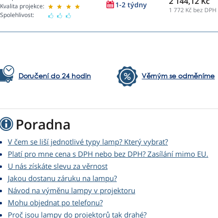
2 144,12 Kč
1-2 týdny
Kvalita projekce:
1 772
Kč bez DPH
Spolehlivost:
Doručení do 24 hodin
Věrným se odměníme
Poradna
V čem se liší jednotlivé typy lamp? Který vybrat?
Platí pro mne cena s DPH nebo bez DPH? Zasílání mimo EU.
U nás získáte slevu za věrnost
Jakou dostanu záruku na lampu?
Návod na výměnu lampy v projektoru
Mohu objednat po telefonu?
Proč jsou lampy do projektorů tak drahé?