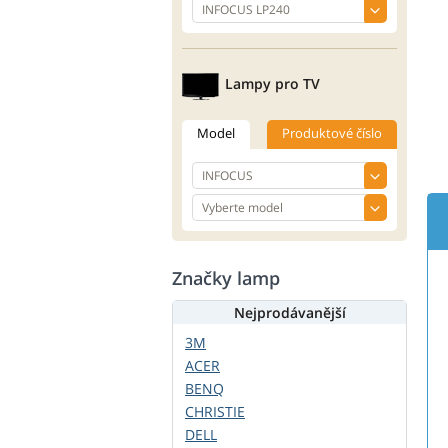
Lampy pro TV
Model
Produktové číslo
Značky lamp
Nejprodávanější
3M
ACER
BENQ
CHRISTIE
DELL