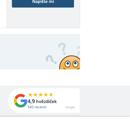
Napište mi
4,9
hvězdiček
545 recenzí
Google