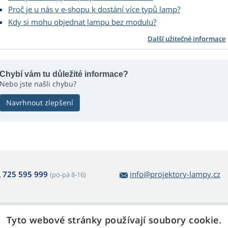
Proč je u nás v e-shopu k dostání více typů lamp?
Kdy si mohu objednat lampu bez modulu?
Další užitečné informace
Chybí vám tu důležité informace?
Nebo jste našli chybu?
Navrhnout zlepšení
725 595 999
info@projektory-lampy.cz
(po-pá 8-16)
 nákupu lamp
Web Retail s.r.o.
Tyto webové stránky používají soubory cookie.