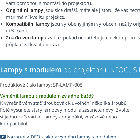
vám pomohou s montáží do projektoru.
Originální lampy
jsou sice dražší, máte ale jistotu, že vás nez
maximální kvalitu projekce.
Kompatibilní lampy
jsou vyrobeny jiným výrobcem než ty origi
nižší cenu.
Značkovou lampu
zvolte, pokud nepotřebujete nekompromisní 
připlatit za kvalitu obrazu.
Lampy s modulem
do projektoru INFOCUS
Produktové číslo lampy: SP-LAMP-005
Vyměnit lampu s modulem zvládne každý
K výměně vám stačí šroubovák k uvolnění několika šroubů.
Poté vysunete starý lampový modul a zasunete nový. Zvolte
si jednu ze 3 variant lampy - originální, značkové nebo
kompatibilní.
Názorné VIDEO - jak na výměnu lampy s modulem