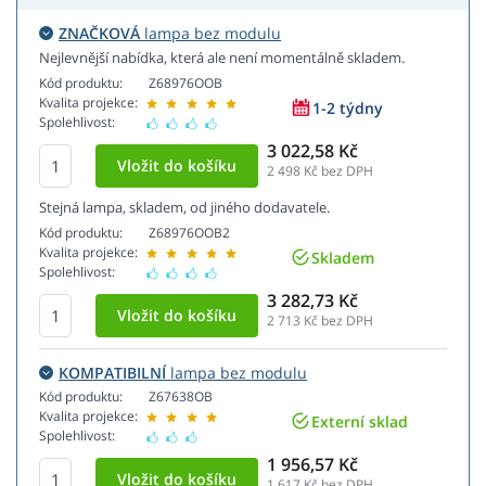
ZNAČKOVÁ
lampa bez modulu
Nejlevnější nabídka, která ale není momentálně skladem.
Kód produktu:
Z68976OOB
Kvalita projekce:
1-2 týdny
Spolehlivost:
3 022,58 Kč
2 498
Kč bez DPH
Stejná lampa, skladem, od jiného dodavatele.
Kód produktu:
Z68976OOB2
Kvalita projekce:
Skladem
Spolehlivost:
3 282,73 Kč
2 713
Kč bez DPH
KOMPATIBILNÍ
lampa bez modulu
Kód produktu:
Z67638OB
Kvalita projekce:
Externí sklad
Spolehlivost:
1 956,57 Kč
1 617
Kč bez DPH