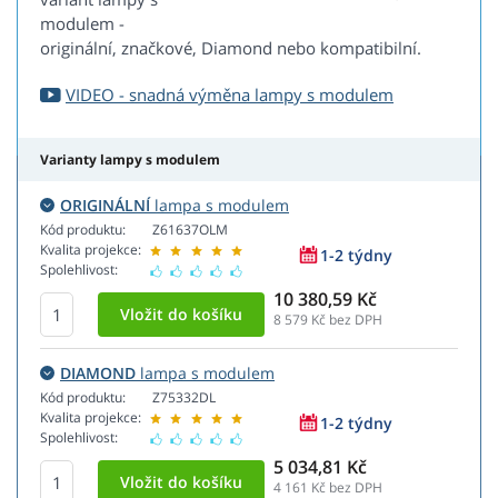
modulem -
originální, značkové, Diamond nebo kompatibilní.
VIDEO - snadná výměna lampy s modulem
Varianty lampy s modulem
ORIGINÁLNÍ
lampa s modulem
Kód produktu:
Z61637OLM
Kvalita projekce:
1-2 týdny
Spolehlivost:
10 380,59 Kč
8 579
Kč bez DPH
DIAMOND
lampa s modulem
Kód produktu:
Z75332DL
Kvalita projekce:
1-2 týdny
Spolehlivost:
5 034,81 Kč
4 161
Kč bez DPH