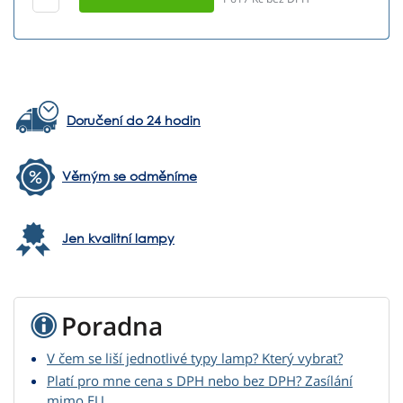
Doručení do 24 hodin
Věrným se odměníme
Jen kvalitní lampy
Poradna
V čem se liší jednotlivé typy lamp? Který vybrat?
Platí pro mne cena s DPH nebo bez DPH? Zasílání
mimo EU.