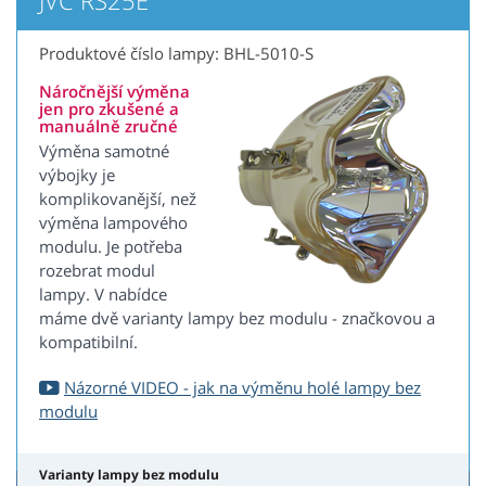
JVC RS25E
Produktové číslo lampy: BHL-5010-S
Náročnější výměna
jen pro zkušené a
manuálně zručné
Výměna samotné
výbojky je
komplikovanější, než
výměna lampového
modulu. Je potřeba
rozebrat modul
lampy. V nabídce
máme dvě varianty lampy bez modulu - značkovou a
kompatibilní.
Názorné VIDEO - jak na výměnu holé lampy bez
modulu
Varianty lampy bez modulu