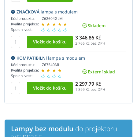
ZNAČKOVÁ
lampa s modulem
Kód produktu:
Z62604GLM
Kvalita projekce:
Skladem
Spolehlivost:
3 346,86 Kč
2 766
Kč bez DPH
KOMPATIBILNÍ
lampa s modulem
Kód produktu:
Z67540ML
Kvalita projekce:
Externí sklad
Spolehlivost:
2 297,79 Kč
1 899
Kč bez DPH
Lampy bez modulu
do projektoru