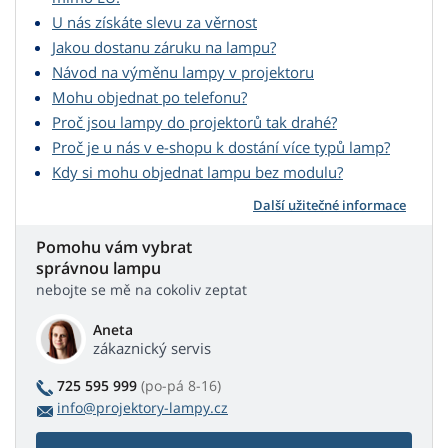
U nás získáte slevu za věrnost
Jakou dostanu záruku na lampu?
Návod na výměnu lampy v projektoru
Mohu objednat po telefonu?
Proč jsou lampy do projektorů tak drahé?
Proč je u nás v e-shopu k dostání více typů lamp?
Kdy si mohu objednat lampu bez modulu?
Další užitečné informace
Pomohu vám vybrat
správnou lampu
nebojte se mě na cokoliv zeptat
Aneta
zákaznický servis
725 595 999
(po-pá 8-16)
info@projektory-lampy.cz