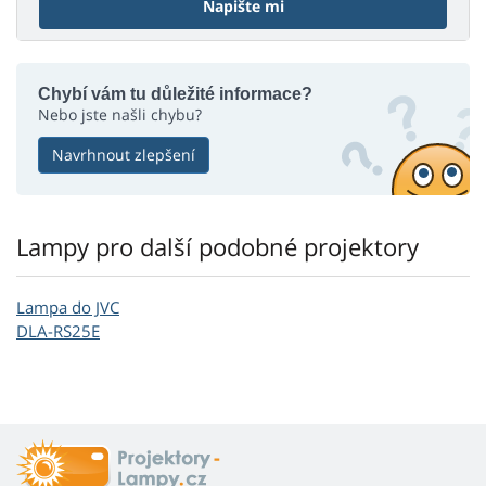
Napište mi
Chybí vám tu důležité informace?
Nebo jste našli chybu?
Navrhnout zlepšení
Lampy pro další podobné projektory
Lampa do JVC
DLA-RS25E