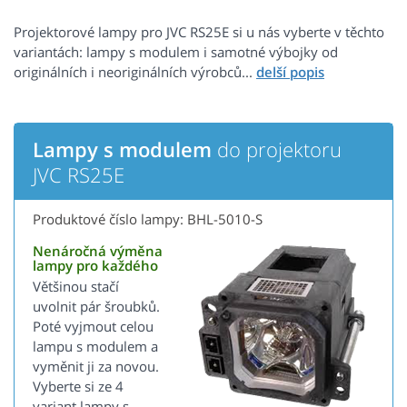
Projektorové lampy pro JVC RS25E si u nás vyberte v těchto
variantách: lampy s modulem i samotné výbojky od
originálních i neoriginálních výrobců...
Lampy s modulem
do projektoru
JVC RS25E
Produktové číslo lampy: BHL-5010-S
Nenáročná výměna
lampy pro každého
Většinou stačí
uvolnit pár šroubků.
Poté vyjmout celou
lampu s modulem a
vyměnit ji za novou.
Vyberte si ze 4
variant lampy s