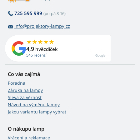
725 595 999
(po-pá 8-16)
info@projektory-lampy.cz
4,9
hvězdiček
545 recenzí
Google
Co vás zajímá
Poradna
Záruka na lampy
Sleva za věrnost
Návod na výměnu lampy
Jakou variantu lampy vybrat
O nákupu lamp
Vrácení a reklamace