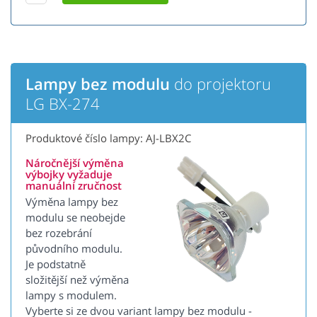
Lampy bez modulu
do projektoru
LG BX-274
Produktové číslo lampy: AJ-LBX2C
Náročnější výměna
výbojky vyžaduje
manuální zručnost
Výměna lampy bez
modulu se neobejde
bez rozebrání
původního modulu.
Je podstatně
složitější než výměna
lampy s modulem.
Vyberte si ze dvou variant lampy bez modulu -