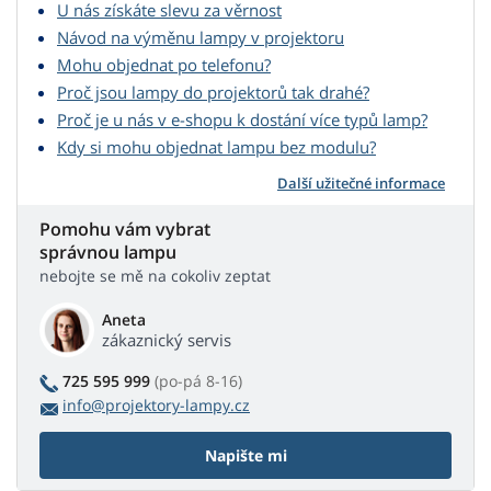
U nás získáte slevu za věrnost
Návod na výměnu lampy v projektoru
Mohu objednat po telefonu?
Proč jsou lampy do projektorů tak drahé?
Proč je u nás v e-shopu k dostání více typů lamp?
Kdy si mohu objednat lampu bez modulu?
Další užitečné informace
Pomohu vám vybrat
správnou lampu
nebojte se mě na cokoliv zeptat
Aneta
zákaznický servis
725 595 999
(po-pá 8-16)
info@projektory-lampy.cz
Napište mi