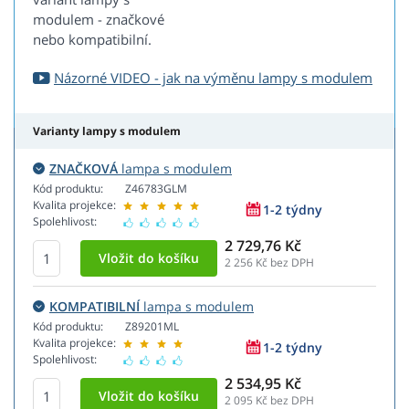
modulem - značkové
nebo kompatibilní.
Názorné VIDEO - jak na výměnu lampy s modulem
Varianty lampy s modulem
ZNAČKOVÁ
lampa s modulem
Kód produktu:
Z46783GLM
Kvalita projekce:
1-2 týdny
Spolehlivost:
2 729,76 Kč
2 256
Kč bez DPH
KOMPATIBILNÍ
lampa s modulem
Kód produktu:
Z89201ML
Kvalita projekce:
1-2 týdny
Spolehlivost:
2 534,95 Kč
2 095
Kč bez DPH