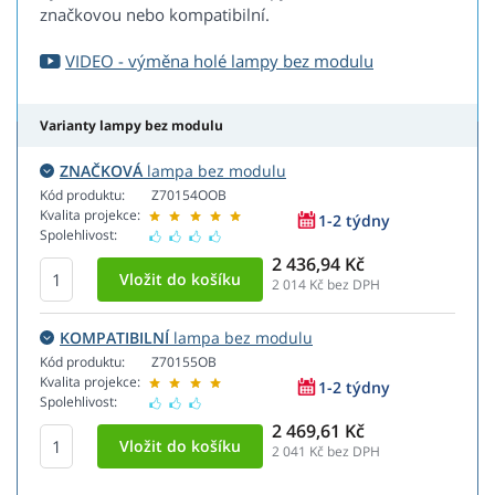
značkovou nebo kompatibilní.
VIDEO - výměna holé lampy bez modulu
Varianty lampy bez modulu
ZNAČKOVÁ
lampa bez modulu
Kód produktu:
Z70154OOB
Kvalita projekce:
1-2 týdny
Spolehlivost:
2 436,94 Kč
2 014
Kč bez DPH
KOMPATIBILNÍ
lampa bez modulu
Kód produktu:
Z70155OB
Kvalita projekce:
1-2 týdny
Spolehlivost:
2 469,61 Kč
2 041
Kč bez DPH