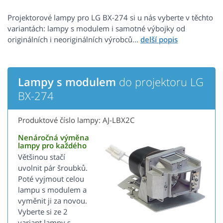
Projektorové lampy pro LG BX-274 si u nás vyberte v těchto
variantách: lampy s modulem i samotné výbojky od
originálních i neoriginálních výrobců...
Lampy s modulem
do projektoru LG
BX-274
Produktové číslo lampy: AJ-LBX2C
Nenáročná výměna
lampy pro každého
Většinou stačí
uvolnit pár šroubků.
Poté vyjmout celou
lampu s modulem a
vyměnit ji za novou.
Vyberte si ze 2
variant lampy s