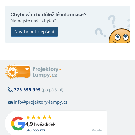
Chybí vám tu důležité informace?
Nebo jste našli chybu?
Navrhnout zlepšení
725 595 999
(po-pá 8-16)
info@projektory-lampy.cz
4,9
hvězdiček
545 recenzí
Google