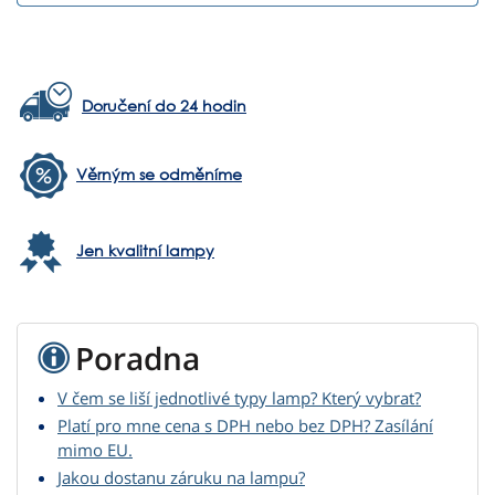
Doručení do 24 hodin
Věrným se odměníme
Jen kvalitní lampy
Poradna
V čem se liší jednotlivé typy lamp? Který vybrat?
Platí pro mne cena s DPH nebo bez DPH? Zasílání
mimo EU.
Jakou dostanu záruku na lampu?