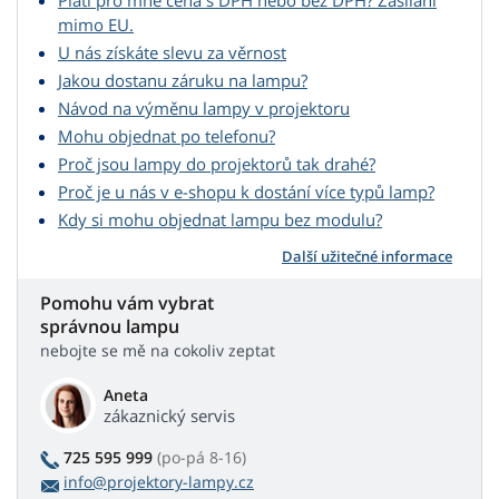
Platí pro mne cena s DPH nebo bez DPH? Zasílání
mimo EU.
U nás získáte slevu za věrnost
Jakou dostanu záruku na lampu?
Návod na výměnu lampy v projektoru
Mohu objednat po telefonu?
Proč jsou lampy do projektorů tak drahé?
Proč je u nás v e-shopu k dostání více typů lamp?
Kdy si mohu objednat lampu bez modulu?
Další užitečné informace
Pomohu vám vybrat
správnou lampu
nebojte se mě na cokoliv zeptat
Aneta
zákaznický servis
725 595 999
(po-pá 8-16)
info@projektory-lampy.cz