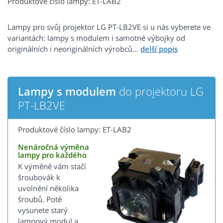
Produktové číslo lampy: ET-LAB2
Lampy pro svůj projektor LG PT-LB2VE si u nás vyberete ve
variantách: lampy s modulem i samotné výbojky od
originálních i neoriginálních výrobců...
Lampy s modulem
do projektoru LG
PT-LB2VE
Produktové číslo lampy: ET-LAB2
Nenáročná výměna
lampy pro každého
K výměně vám stačí
šroubovák k
uvolnění několika
šroubů. Poté
vysunete starý
lampový modul a