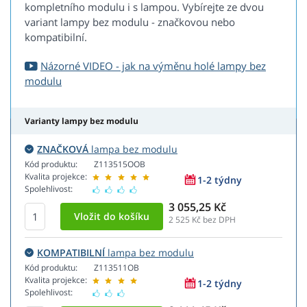
kompletního modulu i s lampou. Vybírejte ze dvou
variant lampy bez modulu - značkovou nebo
kompatibilní.
Názorné VIDEO - jak na výměnu holé lampy bez
modulu
Varianty lampy bez modulu
ZNAČKOVÁ
lampa bez modulu
Kód produktu:
Z113515OOB
Kvalita projekce:
1-2 týdny
Spolehlivost:
3 055,25 Kč
2 525
Kč bez DPH
KOMPATIBILNÍ
lampa bez modulu
Kód produktu:
Z113511OB
Kvalita projekce:
1-2 týdny
Spolehlivost: