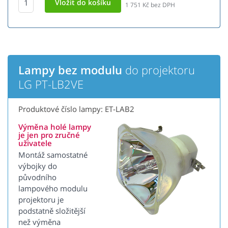
1 751
Kč bez DPH
Lampy bez modulu
do projektoru
LG PT-LB2VE
Produktové číslo lampy: ET-LAB2
Výměna holé lampy
je jen pro zručné
uživatele
Montáž samostatné
výbojky do
původního
lampového modulu
projektoru je
podstatně složitější
než výměna