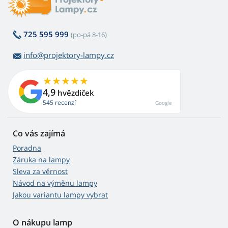
725 595 999
(po-pá 8-16)
info@projektory-lampy.cz
4,9
hvězdiček
545 recenzí
Google
Co vás zajímá
Poradna
Záruka na lampy
Sleva za věrnost
Návod na výměnu lampy
Jakou variantu lampy vybrat
O nákupu lamp