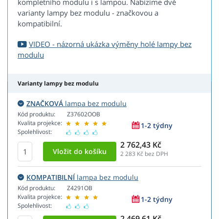
kompletního modulu i s lampou. Nabízíme dvě
varianty lampy bez modulu - značkovou a
kompatibilní.
VIDEO - názorná ukázka výměny holé lampy bez
modulu
Varianty lampy bez modulu
ZNAČKOVÁ
lampa bez modulu
Kód produktu:
Z37602OOB
Kvalita projekce:
1-2 týdny
Spolehlivost:
2 762,43 Kč
2 283
Kč bez DPH
KOMPATIBILNÍ
lampa bez modulu
Kód produktu:
Z4291OB
Kvalita projekce:
1-2 týdny
Spolehlivost:
2 469,61 Kč