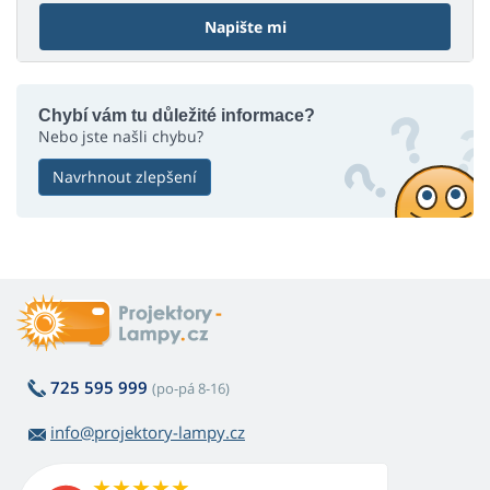
Napište mi
Chybí vám tu důležité informace?
Nebo jste našli chybu?
Navrhnout zlepšení
725 595 999
(po-pá 8-16)
info@projektory-lampy.cz