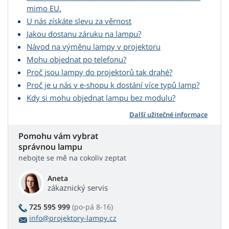
mimo EU.
U nás získáte slevu za věrnost
Jakou dostanu záruku na lampu?
Návod na výměnu lampy v projektoru
Mohu objednat po telefonu?
Proč jsou lampy do projektorů tak drahé?
Proč je u nás v e-shopu k dostání více typů lamp?
Kdy si mohu objednat lampu bez modulu?
Další užitečné informace
Pomohu vám vybrat
správnou lampu
nebojte se mě na cokoliv zeptat
Aneta
zákaznický servis
725 595 999
(po-pá 8-16)
info@projektory-lampy.cz