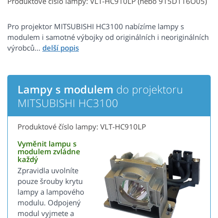
Produktové číslo lampy: VLT-HC910LP (nebo 915D116O05)
Pro projektor MITSUBISHI HC3100 nabízíme lampy s
modulem i samotné výbojky od originálních i neoriginálních
výrobců...
Lampy s modulem
do projektoru
MITSUBISHI HC3100
Produktové číslo lampy: VLT-HC910LP
Vyměnit lampu s
modulem zvládne
každý
Zpravidla uvolníte
pouze šrouby krytu
lampy a lampového
modulu. Odpojený
modul vyjmete a