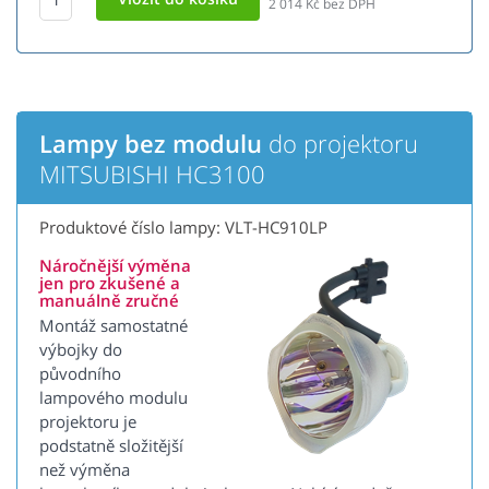
2 014
Kč bez DPH
Lampy bez modulu
do projektoru
MITSUBISHI HC3100
Produktové číslo lampy: VLT-HC910LP
Náročnější výměna
jen pro zkušené a
manuálně zručné
Montáž samostatné
výbojky do
původního
lampového modulu
projektoru je
podstatně složitější
než výměna