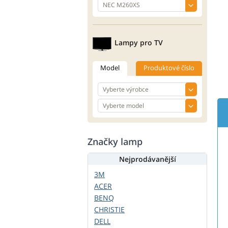
Lampy pro TV
Model
Produktové číslo
Značky lamp
Nejprodávanější
3M
ACER
BENQ
CHRISTIE
DELL