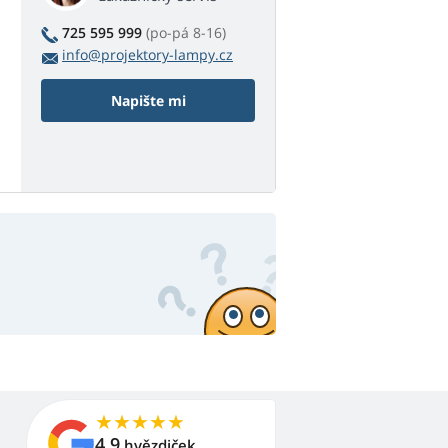
725 595 999
(po-pá 8-16)
info@projektory-lampy.cz
Napište mi
4,9
hvězdiček