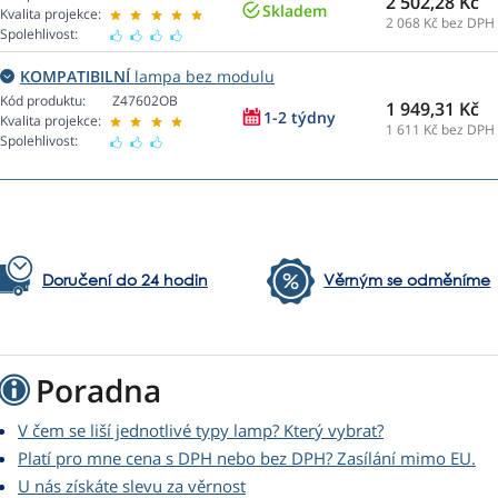
2 502,28 Kč
Skladem
Kvalita projekce:
2 068
Kč bez DPH
Spolehlivost:
KOMPATIBILNÍ
lampa bez modulu
Kód produktu:
Z47602OB
1 949,31 Kč
1-2 týdny
Kvalita projekce:
1 611
Kč bez DPH
Spolehlivost:
Doručení do 24 hodin
Věrným se odměníme
Poradna
V čem se liší jednotlivé typy lamp? Který vybrat?
Platí pro mne cena s DPH nebo bez DPH? Zasílání mimo EU.
U nás získáte slevu za věrnost