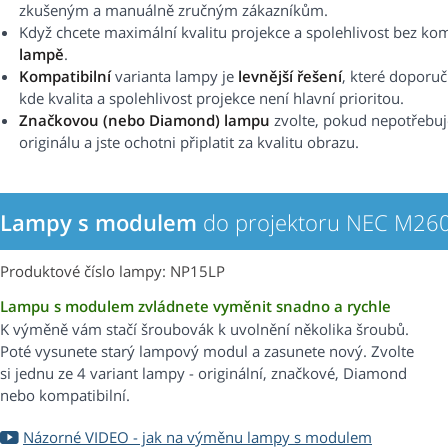
zkušeným a manuálně zručným zákazníkům.
Když chcete maximální kvalitu projekce a spolehlivost bez k
lampě
.
Kompatibilní
varianta lampy je
levnější řešení
, které doporu
kde kvalita a spolehlivost projekce není hlavní prioritou.
Značkovou (nebo Diamond) lampu
zvolte, pokud nepotřebuj
originálu a jste ochotni připlatit za kvalitu obrazu.
Lampy s modulem
do projektoru NEC M26
Produktové číslo lampy: NP15LP
Lampu s modulem zvládnete vyměnit snadno a rychle
K výměně vám stačí šroubovák k uvolnění několika šroubů.
Poté vysunete starý lampový modul a zasunete nový. Zvolte
si jednu ze 4 variant lampy - originální, značkové, Diamond
nebo kompatibilní.
Názorné VIDEO - jak na výměnu lampy s modulem