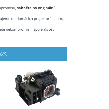
ompromisu,
sáhněte po originální
čujeme do domácích projektorů a tam,
ete nekompromisní spolehlivost
0XS