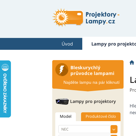
Úvod
Lampy pro projekt
Bleskurychlý
průvodce lampami
L
Najděte lampu na pár kliknutí
Pr
Lampy pro projektory
Hl
neo
Model
Produktové číslo