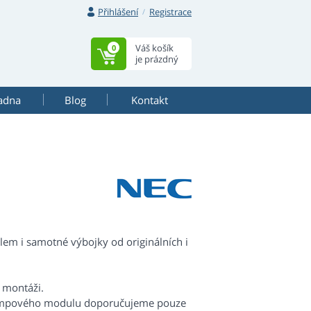
Přihlášení
Registrace
Váš košík
0
je prázdný
adna
Blog
Kontakt
m i samotné výbojky od originálních i
 montáži.
lampového modulu doporučujeme pouze