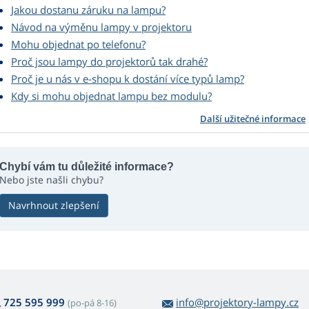
Jakou dostanu záruku na lampu?
Návod na výměnu lampy v projektoru
Mohu objednat po telefonu?
Proč jsou lampy do projektorů tak drahé?
Proč je u nás v e-shopu k dostání více typů lamp?
Kdy si mohu objednat lampu bez modulu?
Další užitečné informace
Chybí vám tu důležité informace?
Nebo jste našli chybu?
Navrhnout zlepšení
725 595 999
info@projektory-lampy.cz
(po-pá 8-16)