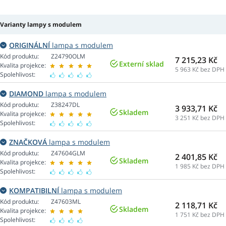
Varianty lampy s modulem
ORIGINÁLNÍ
lampa s modulem
Kód produktu:
Z24790OLM
7 215,23 Kč
Externí sklad
Kvalita projekce:
5 963
Kč bez DPH
Spolehlivost:
DIAMOND
lampa s modulem
Kód produktu:
Z38247DL
3 933,71 Kč
Skladem
Kvalita projekce:
3 251
Kč bez DPH
Spolehlivost:
ZNAČKOVÁ
lampa s modulem
Kód produktu:
Z47604GLM
2 401,85 Kč
Skladem
Kvalita projekce:
1 985
Kč bez DPH
Spolehlivost:
KOMPATIBILNÍ
lampa s modulem
Kód produktu:
Z47603ML
2 118,71 Kč
Skladem
Kvalita projekce:
1 751
Kč bez DPH
Spolehlivost: