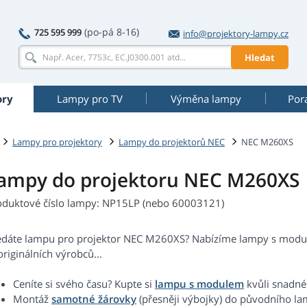
(po-pá 8-16)
725 595 999
info@projektory-lampy.cz
Hledat
ory
Lampy pro TV
Výměna lampy
Por
Lampy pro projektory
Lampy do projektorů NEC
NEC M260XS
ampy do projektoru NEC M260XS
oduktové číslo lampy: NP15LP (nebo 60003121)
edáte lampu pro projektor NEC M260XS? Nabízíme lampy s module
riginálních výrobců...
Ceníte si svého času? Kupte si
lampu s modulem
kvůli snadné
Montáž
samotné žárovky
(přesněji výbojky) do původního 