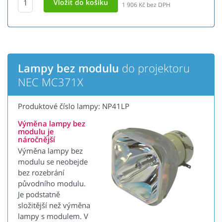
1 906
Kč bez DPH
Lampy bez modulu
do projektoru
NEC MC371X
Produktové číslo lampy: NP41LP
Výměna lampy bez
modulu je
náročnější
Výměna lampy bez
modulu se neobejde
bez rozebrání
původního modulu.
Je podstatně
složitější než výměna
lampy s modulem. V