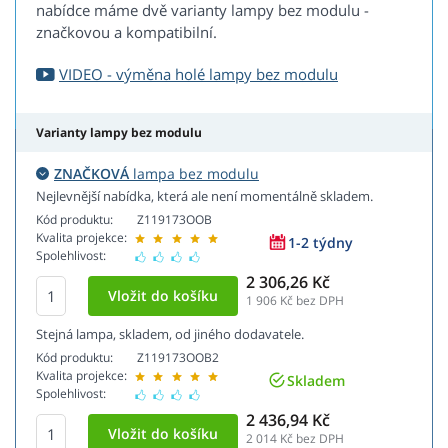
nabídce máme dvě varianty lampy bez modulu -
značkovou a kompatibilní.
VIDEO - výměna holé lampy bez modulu
Varianty lampy bez modulu
ZNAČKOVÁ
lampa bez modulu
Nejlevnější nabídka, která ale není momentálně skladem.
Kód produktu:
Z119173OOB
Kvalita projekce:
1-2 týdny
Spolehlivost:
2 306,26 Kč
1 906
Kč bez DPH
Stejná lampa, skladem, od jiného dodavatele.
Kód produktu:
Z119173OOB2
Kvalita projekce:
Skladem
Spolehlivost:
2 436,94 Kč
2 014
Kč bez DPH