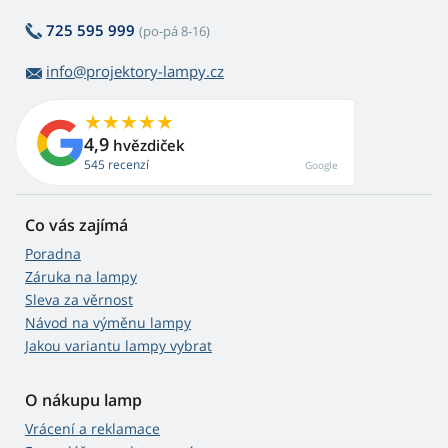
725 595 999
(po-pá 8-16)
info@projektory-lampy.cz
4,9
hvězdiček
545 recenzí
Google
Co vás zajímá
Poradna
Záruka na lampy
Sleva za věrnost
Návod na výměnu lampy
Jakou variantu lampy vybrat
O nákupu lamp
Vrácení a reklamace