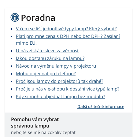
Poradna
V čem se liší jednotlivé typy lamp? Který vybrat?
Platí pro mne cena s DPH nebo bez DPH? Zasílání
mimo EU.
U nás získáte slevu za věrnost
Jakou dostanu záruku na lampu?
Návod na výměnu lampy v projektoru
Mohu objednat po telefonu?
Proč jsou lampy do projektorů tak drahé?
Proč je u nás v e-shopu k dostání více typů lamp?
Kdy si mohu objednat lampu bez modulu?
Další užitečné informace
Pomohu vám vybrat
správnou lampu
nebojte se mě na cokoliv zeptat