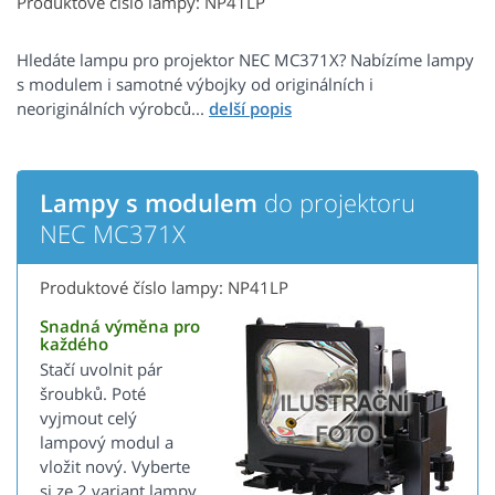
Produktové číslo lampy: NP41LP
Hledáte lampu pro projektor NEC MC371X? Nabízíme lampy
s modulem i samotné výbojky od originálních i
neoriginálních výrobců...
Lampy s modulem
do projektoru
NEC MC371X
Produktové číslo lampy: NP41LP
Snadná výměna pro
každého
Stačí uvolnit pár
šroubků. Poté
vyjmout celý
lampový modul a
vložit nový. Vyberte
si ze 2 variant lampy