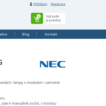
Přihlášení
Registrace
Váš košík
0
je prázdný
adna
Blog
Kontakt
G
riantách: lampy s modulem i samotné
oru.
 Jste-li manuálně zruční, s trochou