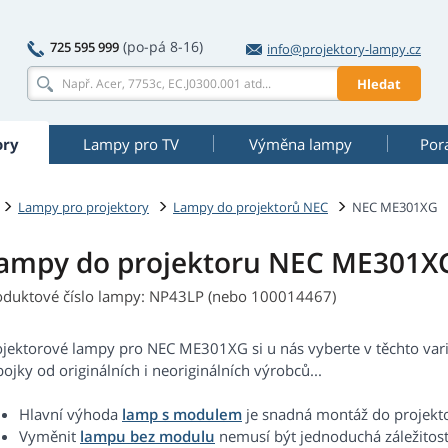
(po-pá 8-16)
725 595 999
info@projektory-lampy.cz
Hledat
ory
Lampy pro TV
Výměna lampy
Por
Lampy pro projektory
Lampy do projektorů NEC
NEC ME301XG
ampy do projektoru NEC ME301X
oduktové číslo lampy: NP43LP (nebo 100014467)
ojektorové lampy pro NEC ME301XG si u nás vyberte v těchto va
ojky od originálních i neoriginálních výrobců...
Hlavní výhoda
lamp s modulem
je snadná montáž do projekt
Vyměnit
lampu bez modulu
nemusí být jednoduchá záležitost.