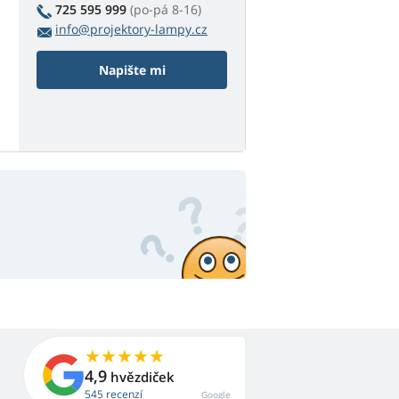
725 595 999
(po-pá 8-16)
info@projektory-lampy.cz
Napište mi
4,9
hvězdiček
545 recenzí
Google