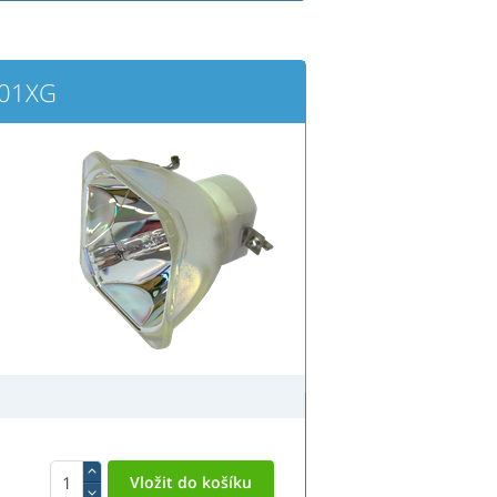
301XG