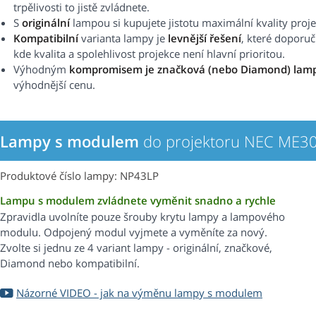
trpělivosti to jistě zvládnete.
S
originální
lampou si kupujete jistotu maximální kvality proj
Kompatibilní
varianta lampy je
levnější řešení
, které doporu
kde kvalita a spolehlivost projekce není hlavní prioritou.
Výhodným
kompromisem je značková (nebo Diamond) lam
výhodnější cenu.
Lampy s modulem
do projektoru NEC ME3
Produktové číslo lampy: NP43LP
Lampu s modulem zvládnete vyměnit snadno a rychle
Zpravidla uvolníte pouze šrouby krytu lampy a lampového
modulu. Odpojený modul vyjmete a vyměníte za nový.
Zvolte si jednu ze 4 variant lampy - originální, značkové,
Diamond nebo kompatibilní.
Názorné VIDEO - jak na výměnu lampy s modulem