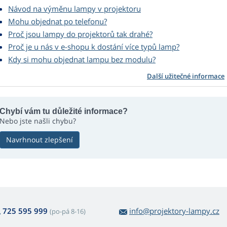
Návod na výměnu lampy v projektoru
Mohu objednat po telefonu?
Proč jsou lampy do projektorů tak drahé?
Proč je u nás v e-shopu k dostání více typů lamp?
Kdy si mohu objednat lampu bez modulu?
Další užitečné informace
Chybí vám tu důležité informace?
Nebo jste našli chybu?
Navrhnout zlepšení
725 595 999
info@projektory-lampy.cz
(po-pá 8-16)