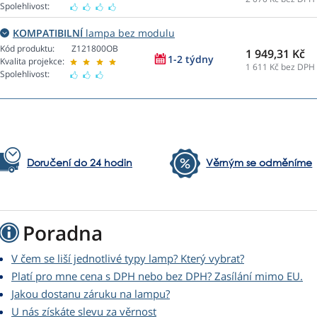
Spolehlivost:
KOMPATIBILNÍ
lampa bez modulu
Kód produktu:
Z121800OB
1 949,31 Kč
1-2 týdny
Kvalita projekce:
1 611
Kč bez DPH
Spolehlivost:
Doručení do 24 hodin
Věrným se odměníme
Poradna
V čem se liší jednotlivé typy lamp? Který vybrat?
Platí pro mne cena s DPH nebo bez DPH? Zasílání mimo EU.
Jakou dostanu záruku na lampu?
U nás získáte slevu za věrnost