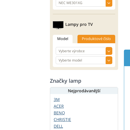
Lampy pro TV
Model
Produktové číslo
Značky lamp
Nejprodávanější
3M
ACER
BENQ
CHRISTIE
DELL