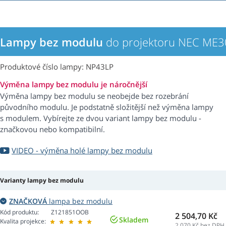
Lampy bez modulu
do projektoru NEC ME
Produktové číslo lampy: NP43LP
Výměna lampy bez modulu je náročnější
Výměna lampy bez modulu se neobejde bez rozebrání
původního modulu. Je podstatně složitější než výměna lampy
s modulem. Vybírejte ze dvou variant lampy bez modulu -
značkovou nebo kompatibilní.
VIDEO - výměna holé lampy bez modulu
Varianty lampy bez modulu
ZNAČKOVÁ
lampa bez modulu
Kód produktu:
Z121851OOB
2 504,70 Kč
Skladem
Kvalita projekce:
2 070
Kč bez DPH