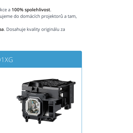
ekce a
100% spolehlivost
.
čujeme do domácích projektorů a tam,
pa
. Dosahuje kvality originálu za
01XG