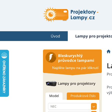
Úvod
Lampy pro projekt
Bleskurychlý
průvodce lampami
L
Najděte lampu na pár kliknutí
Pr
Lampy pro projektory
Pr
výb
Model
Produktové číslo