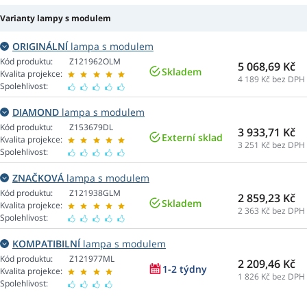
Varianty lampy s modulem
ORIGINÁLNÍ
lampa s modulem
Kód produktu:
Z121962OLM
5 068,69 Kč
Skladem
Kvalita projekce:
4 189
Kč bez DPH
Spolehlivost:
DIAMOND
lampa s modulem
Kód produktu:
Z153679DL
3 933,71 Kč
Externí sklad
Kvalita projekce:
3 251
Kč bez DPH
Spolehlivost:
ZNAČKOVÁ
lampa s modulem
Kód produktu:
Z121938GLM
2 859,23 Kč
Skladem
Kvalita projekce:
2 363
Kč bez DPH
Spolehlivost:
KOMPATIBILNÍ
lampa s modulem
Kód produktu:
Z121977ML
2 209,46 Kč
1-2 týdny
Kvalita projekce:
1 826
Kč bez DPH
Spolehlivost: