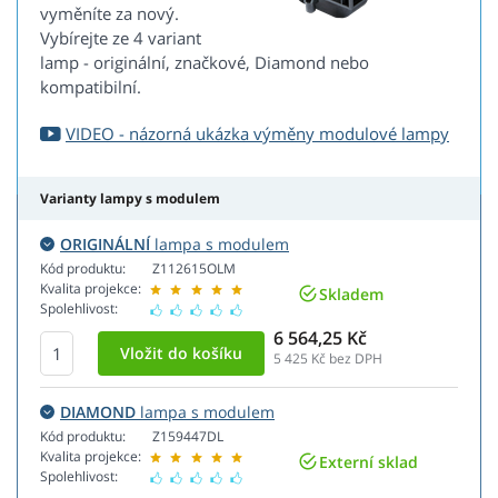
vyměníte za nový.
Vybírejte ze 4 variant
lamp - originální, značkové, Diamond nebo
kompatibilní.
VIDEO - názorná ukázka výměny modulové lampy
Varianty lampy s modulem
ORIGINÁLNÍ
lampa s modulem
Kód produktu:
Z112615OLM
Kvalita projekce:
Skladem
Spolehlivost:
6 564,25 Kč
5 425
Kč bez DPH
DIAMOND
lampa s modulem
Kód produktu:
Z159447DL
Kvalita projekce:
Externí sklad
Spolehlivost: