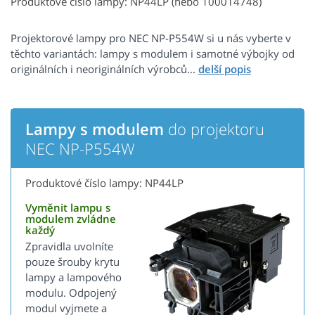
Produktové číslo lampy: NP44LP (nebo 100014748)
Projektorové lampy pro NEC NP-P554W si u nás vyberte v
těchto variantách: lampy s modulem i samotné výbojky od
originálních i neoriginálních výrobců...
Lampy s modulem
do projektoru
NEC NP-P554W
Produktové číslo lampy: NP44LP
Vyměnit lampu s
modulem zvládne
každý
Zpravidla uvolníte
pouze šrouby krytu
lampy a lampového
modulu. Odpojený
modul vyjmete a