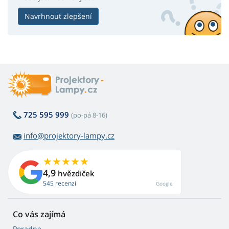
Navrhnout zlepšení
725 595 999
(po-pá 8-16)
info@projektory-lampy.cz
4,9
hvězdiček
545 recenzí
Google
Co vás zajímá
Poradna