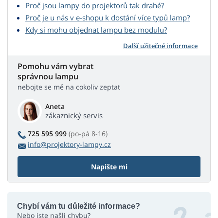
Proč jsou lampy do projektorů tak drahé?
Proč je u nás v e-shopu k dostání více typů lamp?
Kdy si mohu objednat lampu bez modulu?
Další užitečné informace
Pomohu vám vybrat
správnou lampu
nebojte se mě na cokoliv zeptat
Aneta
zákaznický servis
725 595 999
(po-pá 8-16)
info@projektory-lampy.cz
Napište mi
Chybí vám tu důležité informace?
Nebo jste našli chybu?