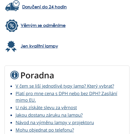
Doručení do 24 hodin
Věrným se odměníme
Jen kvalitní lampy
Poradna
V čem se liší jednotlivé typy lamp? Který vybrat?
Platí pro mne cena s DPH nebo bez DPH? Zasílání
mimo EU.
U nás získáte slevu za věrnost
Jakou dostanu záruku na lampu?
Návod na výměnu lampy v projektoru
Mohu objednat po telefonu?