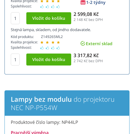
Kvalita projekce:
1-2 týdny
Spolehlivost:
2 599,08 Kč
2 148
Kč bez DPH
Stejná lampa, skladem, od jiného dodavatele.
Kód produktu:
Z149265ML2
Kvalita projekce:
Externí sklad
Spolehlivost:
3 317,82 Kč
2 742
Kč bez DPH
Lampy bez modulu
do projektoru
NEC NP-P554W
Produktové číslo lampy: NP44LP
Pracnější výměna