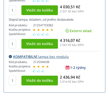
Spolehlivost:
4 030,51 Kč
3 331
Kč bez DPH
Stejná lampa, skladem, od jiného dodavatele.
Kód produktu:
Z125477OOB2
Kvalita projekce:
Externí sklad
Spolehlivost:
4 316,07 Kč
3 567
Kč bez DPH
KOMPATIBILNÍ
lampa bez modulu
Kód produktu:
Z125946OB
Kvalita projekce:
1-2 týdny
Spolehlivost:
2 436,94 Kč
2 014
Kč bez DPH