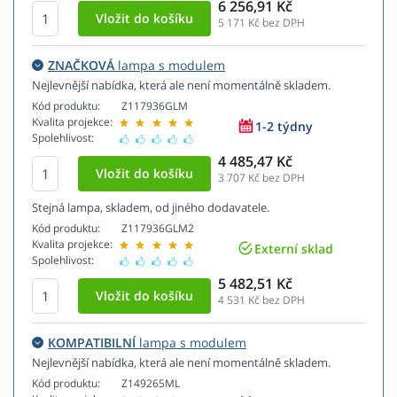
6 256,91 Kč
5 171
Kč bez DPH
ZNAČKOVÁ
lampa s modulem
Nejlevnější nabídka, která ale není momentálně skladem.
Kód produktu:
Z117936GLM
Kvalita projekce:
1-2 týdny
Spolehlivost:
4 485,47 Kč
3 707
Kč bez DPH
Stejná lampa, skladem, od jiného dodavatele.
Kód produktu:
Z117936GLM2
Kvalita projekce:
Externí sklad
Spolehlivost:
5 482,51 Kč
4 531
Kč bez DPH
KOMPATIBILNÍ
lampa s modulem
Nejlevnější nabídka, která ale není momentálně skladem.
Kód produktu:
Z149265ML