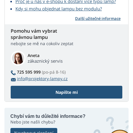
Proč je u nás v e-shopu k dostání více typů lamp?
Kdy si mohu objednat lampu bez modulu?
Další užitečné informace
Pomohu vám vybrat
správnou lampu
nebojte se mě na cokoliv zeptat
Aneta
zákaznický servis
725 595 999
(po-pá 8-16)
info@projektory-lampy.cz
Napište mi
Chybí vám tu důležité informace?
Nebo jste našli chybu?
Navrhnout zlepšení