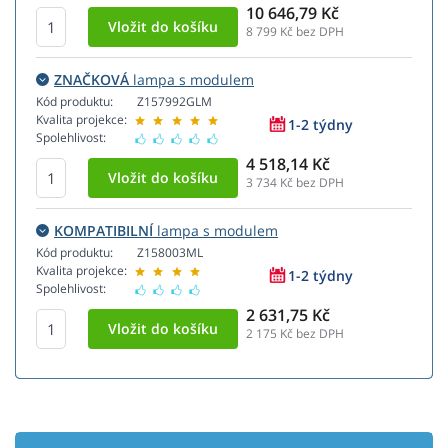
10 646,79 Kč
8 799
Kč bez DPH
ZNAČKOVÁ
lampa s modulem
Kód produktu:
Z157992GLM
Kvalita projekce:
1-2 týdny
Spolehlivost:
4 518,14 Kč
3 734
Kč bez DPH
KOMPATIBILNÍ
lampa s modulem
Kód produktu:
Z158003ML
Kvalita projekce:
1-2 týdny
Spolehlivost:
2 631,75 Kč
2 175
Kč bez DPH