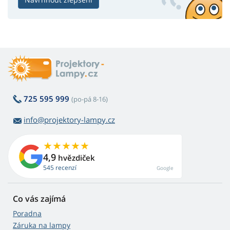
725 595 999
(po-pá 8-16)
info@projektory-lampy.cz
4,9
hvězdiček
545 recenzí
Google
Co vás zajímá
Poradna
Záruka na lampy