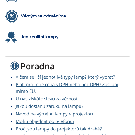
Věrným se odměníme
Jen kvalitní lampy
Poradna
V čem se liší jednotlivé typy lamp? Který vybrat?
Platí pro mne cena s DPH nebo bez DPH? Zasílání
mimo EU.
U nás získáte slevu za věrnost
Jakou dostanu záruku na lampu?
Návod na výměnu lampy v projektoru
Mohu objednat po telefonu?
Proč jsou lampy do projektorů tak drahé?