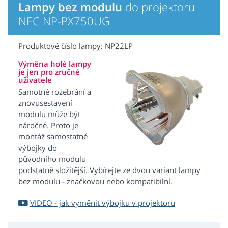
Lampy bez modulu
do projektoru
NEC NP-PX750UG
Produktové číslo lampy: NP22LP
Výměna holé lampy
je jen pro zručné
uživatele
Samotné rozebrání a
znovusestavení
modulu může být
náročné. Proto je
montáž samostatné
výbojky do
původního modulu
podstatně složitější. Vybírejte ze dvou variant lampy
bez modulu - značkovou nebo kompatibilní.
VIDEO - jak vyměnit výbojku v projektoru