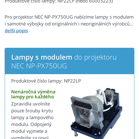
Produktové číslo lampy: NP22LP (nebo 60003223)
Pro projektor NEC NP-PX750UG nabízíme lampy s modulem
i samotné výbojky od originálních i neoriginálních výrobců...
Lampy s modulem
do projektoru
NEC NP-PX750UG
Produktové číslo lampy: NP22LP
Nenáročná výměna
lampy pro každého
Zpravidla uvolníte
pouze šrouby krytu
lampy a lampového
modulu. Odpojený
modul vyjmete a
vyměníte za nový.