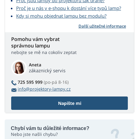
Proč jsou lampy do projektorů tak drahé?
Proč je u nás v e-shopu k dostání více typů lamp?
Kdy si mohu objednat lampu bez modulu?
Další užitečné informace
Pomohu vám vybrat
správnou lampu
nebojte se mě na cokoliv zeptat
Aneta
zákaznický servis
725 595 999
(po-pá 8-16)
info@projektory-lampy.cz
Napište mi
Chybí vám tu důležité informace?
Nebo jste našli chybu?