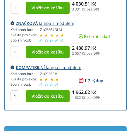
4 030,51 Kč
3 331
Kč bez DPH
ZNAČKOVÁ
lampa s modulem
Kód produktu:
Z105264GLM
Kvalita projekce:
Externí sklad
Spolehlivost:
2 488,97 Kč
2 057
Kč bez DPH
KOMPATIBILNÍ
lampa s modulem
Kód produktu:
Z105265ML
Kvalita projekce:
1-2 týdny
Spolehlivost:
1 962,62 Kč
1 622
Kč bez DPH