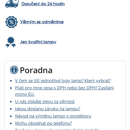
Doručení do 24 hodin
Věrným se odměníme
Jen kvalitní lampy
Poradna
V čem se liší jednotlivé typy lamp? Který vybrat?
Platí pro mne cena s DPH nebo bez DPH? Zasílání
mimo EU.
U nás získáte slevu za věrnost
Jakou dostanu záruku na lampu?
Návod na výměnu lampy v projektoru
Mohu objednat po telefonu?