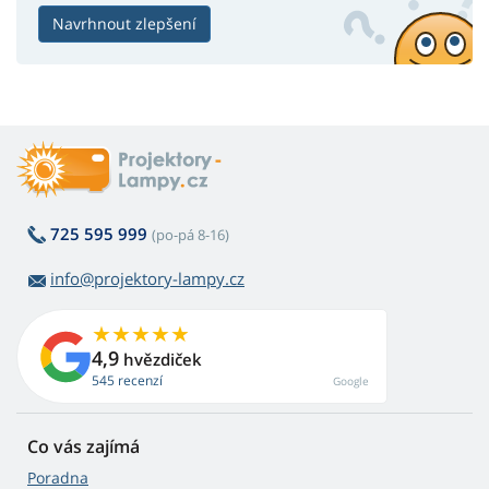
Navrhnout zlepšení
725 595 999
(po-pá 8-16)
info@projektory-lampy.cz
4,9
hvězdiček
545 recenzí
Google
Co vás zajímá
Poradna