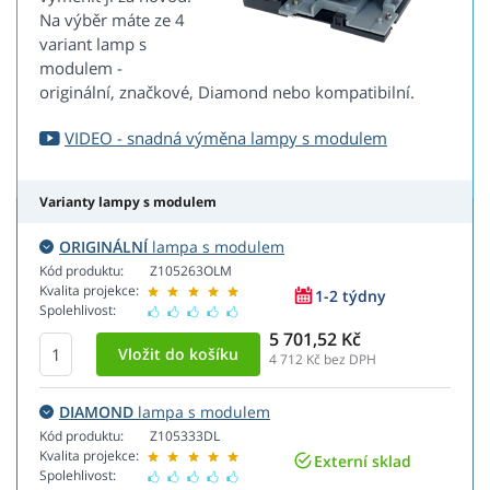
Na výběr máte ze 4
variant lamp s
modulem -
originální, značkové, Diamond nebo kompatibilní.
VIDEO - snadná výměna lampy s modulem
Varianty lampy s modulem
ORIGINÁLNÍ
lampa s modulem
Kód produktu:
Z105263OLM
Kvalita projekce:
1-2 týdny
Spolehlivost:
5 701,52 Kč
4 712
Kč bez DPH
DIAMOND
lampa s modulem
Kód produktu:
Z105333DL
Kvalita projekce:
Externí sklad
Spolehlivost: