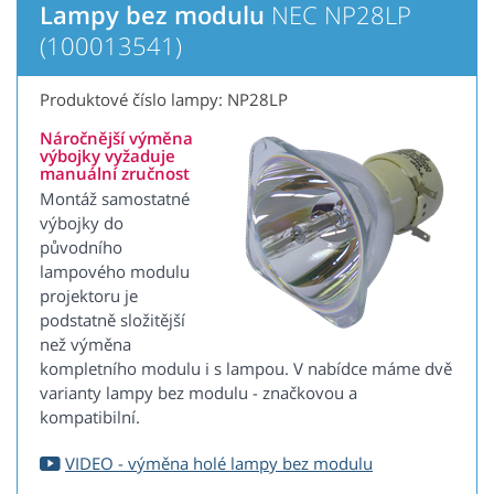
Lampy bez modulu
NEC NP28LP
(100013541)
Produktové číslo lampy: NP28LP
Náročnější výměna
výbojky vyžaduje
manuální zručnost
Montáž samostatné
výbojky do
původního
lampového modulu
projektoru je
podstatně složitější
než výměna
kompletního modulu i s lampou. V nabídce máme dvě
varianty lampy bez modulu - značkovou a
kompatibilní.
VIDEO - výměna holé lampy bez modulu