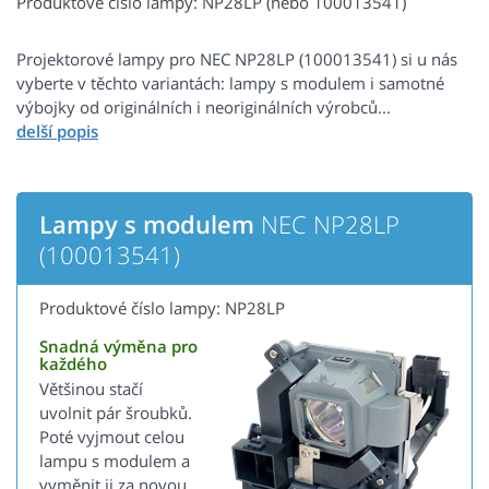
Produktové číslo lampy: NP28LP (nebo 100013541)
Projektorové lampy pro NEC NP28LP (100013541) si u nás
vyberte v těchto variantách: lampy s modulem i samotné
výbojky od originálních i neoriginálních výrobců...
Lampy s modulem
NEC NP28LP
(100013541)
Produktové číslo lampy: NP28LP
Snadná výměna pro
každého
Většinou stačí
uvolnit pár šroubků.
Poté vyjmout celou
lampu s modulem a
vyměnit ji za novou.