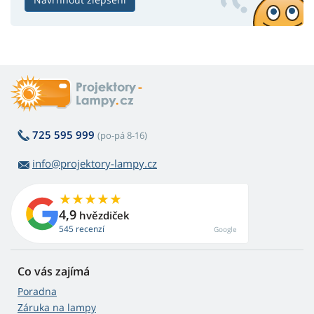
725 595 999
(po-pá 8-16)
info@projektory-lampy.cz
4,9
hvězdiček
545 recenzí
Google
Co vás zajímá
Poradna
Záruka na lampy