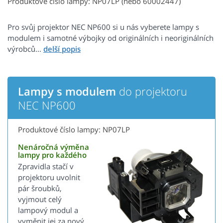
Produktové číslo lampy: NP07LP (nebo 60002447)
Pro svůj projektor NEC NP600 si u nás vyberete lampy s
modulem i samotné výbojky od originálních i neoriginálních
výrobců...
Lampy s modulem
do projektoru
NEC NP600
Produktové číslo lampy: NP07LP
Nenáročná výměna
lampy pro každého
Zpravidla stačí v
projektoru uvolnit
pár šroubků,
vyjmout celý
lampový modul a
vyměnit jej za nový.