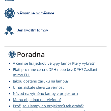
Věrným se odměníme
Jen kvalitní lampy
Poradna
V čem se liší jednotlivé typy lamp? Který vybrat?
Platí pro mne cena s DPH nebo bez DPH? Zasílání
mimo EU.
Jakou dostanu záruku na lampu?
U nás získáte slevu za věrnost
Návod na výměnu lampy v projektoru
Mohu objednat po telefonu?
Proč jsou lampy do projektorů tak drahé?