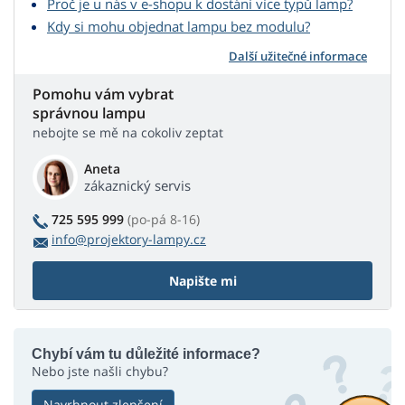
Proč je u nás v e-shopu k dostání více typů lamp?
Kdy si mohu objednat lampu bez modulu?
Další užitečné informace
Pomohu vám vybrat
správnou lampu
nebojte se mě na cokoliv zeptat
Aneta
zákaznický servis
725 595 999
(po-pá 8-16)
info@projektory-lampy.cz
Napište mi
Chybí vám tu důležité informace?
Nebo jste našli chybu?
Navrhnout zlepšení