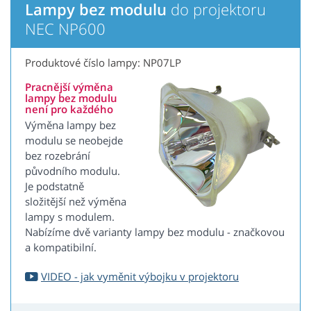
Lampy bez modulu
do projektoru
NEC NP600
Produktové číslo lampy: NP07LP
Pracnější výměna
lampy bez modulu
není pro každého
Výměna lampy bez
modulu se neobejde
bez rozebrání
původního modulu.
Je podstatně
složitější než výměna
lampy s modulem.
Nabízíme dvě varianty lampy bez modulu - značkovou
a kompatibilní.
VIDEO - jak vyměnit výbojku v projektoru