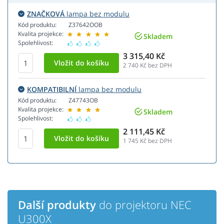
ZNAČKOVÁ
lampa bez modulu
Kód produktu:
Z37642OOB
Kvalita projekce:
Skladem
Spolehlivost:
3 315,40 Kč
2 740
Kč bez DPH
KOMPATIBILNÍ
lampa bez modulu
Kód produktu:
Z47743OB
Kvalita projekce:
Skladem
Spolehlivost:
2 111,45 Kč
1 745
Kč bez DPH
Další produkty
do projektoru NEC
U300X