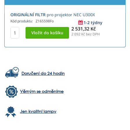
ORIGINÁLNÍ FILTR
pro projektor NEC U300X
Kód produktu:
Z165598Fo
1-2 týdny
2 531,32 Kč
2 092
Kč bez DPH
Doručení do 24 hodin
Věrným se odměníme
Jen kvalitní lampy