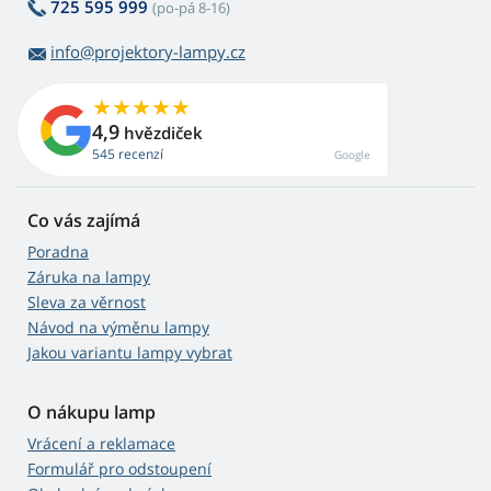
725 595 999
(po-pá 8-16)
info@projektory-lampy.cz
4,9
hvězdiček
545 recenzí
Google
Co vás zajímá
Poradna
Záruka na lampy
Sleva za věrnost
Návod na výměnu lampy
Jakou variantu lampy vybrat
O nákupu lamp
Vrácení a reklamace
Formulář pro odstoupení