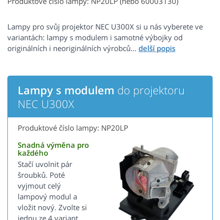
Produktové číslo lampy: NP20LP (nebo 60003130)
Lampy pro svůj projektor NEC U300X si u nás vyberete ve
variantách: lampy s modulem i samotné výbojky od
originálních i neoriginálních výrobců...
Lampy s modulem
do projektoru
NEC U300X
Produktové číslo lampy: NP20LP
Snadná výměna pro
každého
Stačí uvolnit pár
šroubků. Poté
vyjmout celý
lampový modul a
vložit nový. Zvolte si
jednu ze 4 variant