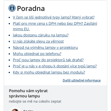
Poradna
V čem se liší jednotlivé typy lamp? Který vybrat?
Platí pro mne cena s DPH nebo bez DPH? Zasílání
mimo EU.
Jakou dostanu záruku na lampu?
U nás získáte slevu za věrnost
Návod na výměnu lampy v projektoru
Mohu objednat po telefonu?
Proč jsou lampy do projektorů tak drahé?
Proč je u nás v e-shopu k dostání více typů lamp?
Kdy si mohu objednat lampu bez modulu?
Další užitečné informace
Pomohu vám vybrat
správnou lampu
nebojte se mě na cokoliv zeptat