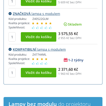
5 609
Kč bez DPH
ZNAČKOVÁ
lampa s modulem
Kód produktu:
Z40522GLM
Kvalita projekce:
Skladem
Spolehlivost:
3 575,55 Kč
2 955
Kč bez DPH
KOMPATIBILNÍ
lampa s modulem
Kód produktu:
Z47744ML
Kvalita projekce:
1-2 týdny
Spolehlivost:
2 371,60 Kč
1 960
Kč bez DPH
Lampy bez modulu
do projektoru