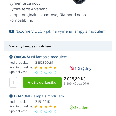
vyměníte za nový.
Vybírejte ze 4 variant
lamp - originální, značkové, Diamond nebo
kompatibilní.
Názorné VIDEO - jak na výměnu lampy s modulem
Varianty lampy s modulem
ORIGINÁLNÍ
lampa s modulem
Kód produktu:
Z85289OLM
Kvalita projekce:
1-2 týdny
Spolehlivost:
7 028,89 Kč
5 809
Kč bez DPH
DIAMOND
lampa s modulem
Kód produktu:
Z151221DL
Kvalita projekce:
Skladem
Spolehlivost: