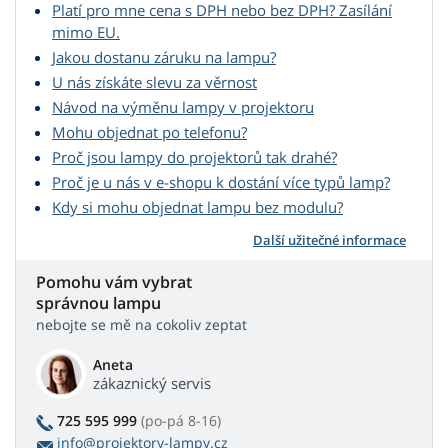
Platí pro mne cena s DPH nebo bez DPH? Zasílání
mimo EU.
Jakou dostanu záruku na lampu?
U nás získáte slevu za věrnost
Návod na výměnu lampy v projektoru
Mohu objednat po telefonu?
Proč jsou lampy do projektorů tak drahé?
Proč je u nás v e-shopu k dostání více typů lamp?
Kdy si mohu objednat lampu bez modulu?
Další užitečné informace
Pomohu vám vybrat
správnou lampu
nebojte se mě na cokoliv zeptat
Aneta
zákaznický servis
725 595 999
(po-pá 8-16)
info@projektory-lampy.cz