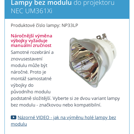
Lampy bez modulu
do projektoru
NEC UM361Xi
Produktové číslo lampy: NP33LP
Náročnější výměna
výbojky vyžaduje
manuální zručnost
Samotné rozebrání a
znovusestavení
modulu může být
náročné. Proto je
montáž samostatné
výbojky do
původního modulu
podstatně složitější. Vyberte si ze dvou variant lampy
bez modulu - značkovou nebo kompatibilní.
Názorné VIDEO - jak na výměnu holé lampy bez
modulu