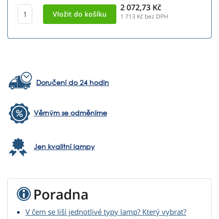
2 072,73 Kč
1 713
Kč bez DPH
Doručení do 24 hodin
Věrným se odměníme
Jen kvalitní lampy
Poradna
V čem se liší jednotlivé typy lamp? Který vybrat?