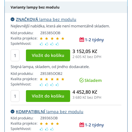
Varianty lampy bez modulu
ZNAČKOVÁ
lampa bez modulu
Nejlevnější nabídka, která ale není momentálně skladem.
Kód produktu:
Z85385OOB
Kvalita projekce:
1-2 týdny
Spolehlivost:
3 152,05 Kč
2 605
Kč bez DPH
Stejná lampa, skladem, od jiného dodavatele.
Kód produktu:
Z85385OOB2
Kvalita projekce:
Skladem
Spolehlivost:
4 452,80 Kč
3 680
Kč bez DPH
KOMPATIBILNÍ
lampa bez modulu
Kód produktu:
Z89365OB
Kvalita projekce:
1-2 týdny
Spolehlivost: