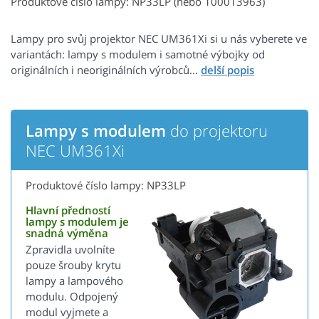
Produktové číslo lampy: NP33LP (nebo 100013963)
Lampy pro svůj projektor NEC UM361Xi si u nás vyberete ve
variantách: lampy s modulem i samotné výbojky od
originálních i neoriginálních výrobců...
Lampy s modulem
do projektoru
NEC UM361Xi
Produktové číslo lampy: NP33LP
Hlavní předností
lampy s modulem je
snadná výměna
Zpravidla uvolníte
pouze šrouby krytu
lampy a lampového
modulu. Odpojený
modul vyjmete a