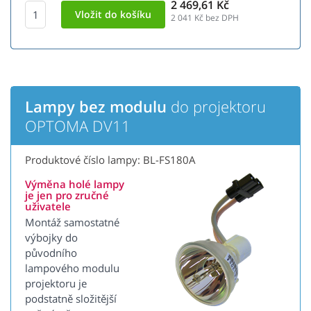
2 469,61 Kč
2 041
Kč bez DPH
Lampy bez modulu
do projektoru
OPTOMA DV11
Produktové číslo lampy: BL-FS180A
Výměna holé lampy
je jen pro zručné
uživatele
Montáž samostatné
výbojky do
původního
lampového modulu
projektoru je
podstatně složitější