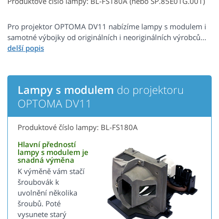
Produktové číslo lampy: BL-FS180A (nebo SP.85E01G.001)
Pro projektor OPTOMA DV11 nabízíme lampy s modulem i
samotné výbojky od originálních i neoriginálních výrobců...
Lampy s modulem
do projektoru
OPTOMA DV11
Produktové číslo lampy: BL-FS180A
Hlavní předností
lampy s modulem je
snadná výměna
K výměně vám stačí
šroubovák k
uvolnění několika
šroubů. Poté
vysunete starý