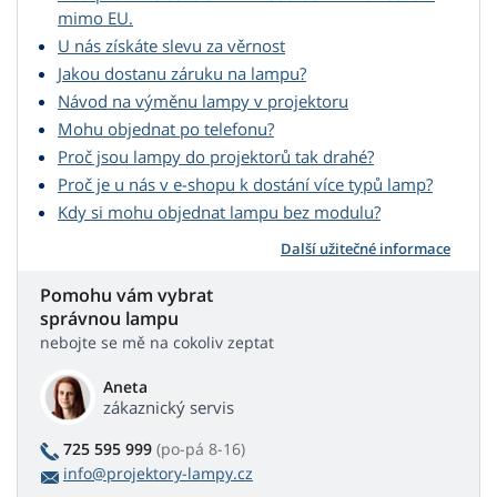
mimo EU.
U nás získáte slevu za věrnost
Jakou dostanu záruku na lampu?
Návod na výměnu lampy v projektoru
Mohu objednat po telefonu?
Proč jsou lampy do projektorů tak drahé?
Proč je u nás v e-shopu k dostání více typů lamp?
Kdy si mohu objednat lampu bez modulu?
Další užitečné informace
Pomohu vám vybrat
správnou lampu
nebojte se mě na cokoliv zeptat
Aneta
zákaznický servis
725 595 999
(po-pá 8-16)
info@projektory-lampy.cz