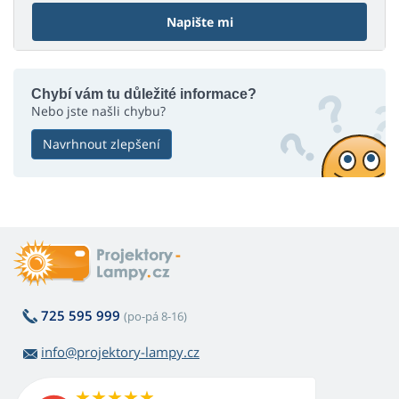
Napište mi
Chybí vám tu důležité informace?
Nebo jste našli chybu?
Navrhnout zlepšení
725 595 999
(po-pá 8-16)
info@projektory-lampy.cz