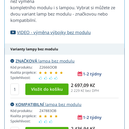
než výměna
kompletního modulu i s lampou. Vybrat si můžete ze
dvou variant lamp bez modulu - značkovou nebo
kompatibilní.
VIDEO - výměna výbojky bez modulu
Varianty lampy bez modulu
ZNAČKOVÁ
lampa bez modulu
Kód produktu:
Z2666OOB
Kvalita projekce:
1-2 týdny
Spolehlivost:
2 697,09 Kč
2 229
Kč bez DPH
KOMPATIBILNÍ
lampa bez modulu
Kód produktu:
Z47883OB
Kvalita projekce:
1-2 týdny
Spolehlivost:
2 436,94 Kč