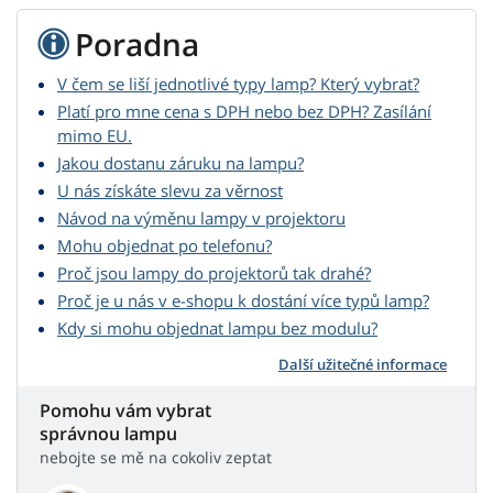
Poradna
V čem se liší jednotlivé typy lamp? Který vybrat?
Platí pro mne cena s DPH nebo bez DPH? Zasílání
mimo EU.
Jakou dostanu záruku na lampu?
U nás získáte slevu za věrnost
Návod na výměnu lampy v projektoru
Mohu objednat po telefonu?
Proč jsou lampy do projektorů tak drahé?
Proč je u nás v e-shopu k dostání více typů lamp?
Kdy si mohu objednat lampu bez modulu?
Další užitečné informace
Pomohu vám vybrat
správnou lampu
nebojte se mě na cokoliv zeptat