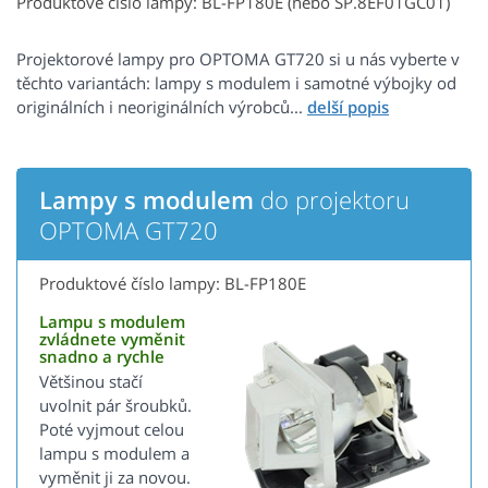
Produktové číslo lampy: BL-FP180E (nebo SP.8EF01GC01)
Projektorové lampy pro OPTOMA GT720 si u nás vyberte v
těchto variantách: lampy s modulem i samotné výbojky od
originálních i neoriginálních výrobců...
Lampy s modulem
do projektoru
OPTOMA GT720
Produktové číslo lampy: BL-FP180E
Lampu s modulem
zvládnete vyměnit
snadno a rychle
Většinou stačí
uvolnit pár šroubků.
Poté vyjmout celou
lampu s modulem a
vyměnit ji za novou.