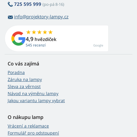
725 595 999
(po-pá 8-16)
info@projektory-lampy.cz
4,9
hvězdiček
545 recenzí
Google
Co vás zajímá
Poradna
Záruka na lampy
Sleva za věrnost
Návod na výměnu lampy
Jakou variantu lampy vybrat
O nákupu lamp
Vrácení a reklamace
Formulář pro odstoupení