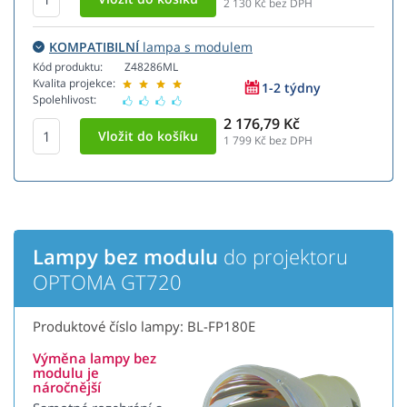
2 130
Kč bez DPH
KOMPATIBILNÍ
lampa s modulem
Kód produktu:
Z48286ML
Kvalita projekce:
1-2 týdny
Spolehlivost:
2 176,79 Kč
1 799
Kč bez DPH
Lampy bez modulu
do projektoru
OPTOMA GT720
Produktové číslo lampy: BL-FP180E
Výměna lampy bez
modulu je
náročnější