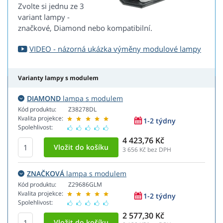
Zvolte si jednu ze 3
variant lampy -
značkové, Diamond nebo kompatibilní.
VIDEO - názorná ukázka výměny modulové lampy
Varianty lampy s modulem
DIAMOND
lampa s modulem
Kód produktu:
Z38278DL
Kvalita projekce:
1-2 týdny
Spolehlivost:
4 423,76 Kč
3 656
Kč bez DPH
ZNAČKOVÁ
lampa s modulem
Kód produktu:
Z29686GLM
Kvalita projekce:
1-2 týdny
Spolehlivost:
2 577,30 Kč