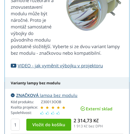
Samotné rozebrání a
znovusestavení
modulu může být
náročné. Proto je
montáž samostatné
výbojky do
původního modulu
podstatně složitější. Vyberte si ze dvou variant lampy
bez modulu - značkovou nebo kompatibilní.
VIDEO - jak vyměnit výbojku v projektoru
Varianty lampy bez modulu
ZNAČKOVÁ
lampa bez modulu
Kód produktu:
Z30013OOB
Kvalita projekce:
Externí sklad
Spolehlivost:
2 314,73 Kč
1 913
Kč bez DPH