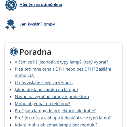
Věrným se odměníme
Jen kvalitní lampy
Poradna
V čem se liší jednotlivé typy lamp? Který vybrat?
Platí pro mne cena s DPH nebo bez DPH? Zasílání
mimo EU.
U nás získáte slevu za věrnost
Jakou dostanu záruku na lampu?
Návod na výměnu lampy v projektoru
Mohu objednat po telefonu?
Proč jsou lampy do projektorů tak drahé?
Proč je u nás v e-shopu k dostání více typů lamp?
Kdy si mohu objednat lampu bez modulu?