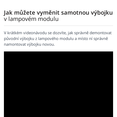
Jak můžete vyměnit samotnou výbojku
v lampovém modulu
V krátkém videonávodu se dozvíte, jak správně demontovat
původní výbojku z lampového modulu a místo ní správně
namontovat výbojku novou.