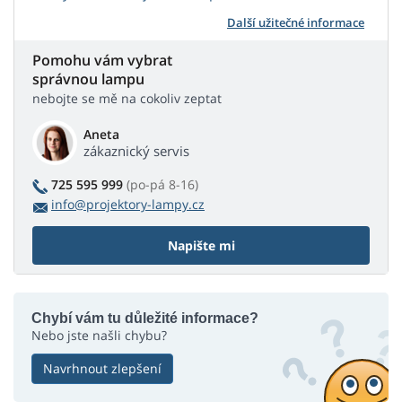
Další užitečné informace
Pomohu vám vybrat
správnou lampu
nebojte se mě na cokoliv zeptat
Aneta
zákaznický servis
725 595 999
(po-pá 8-16)
info@projektory-lampy.cz
Napište mi
Chybí vám tu důležité informace?
Nebo jste našli chybu?
Navrhnout zlepšení