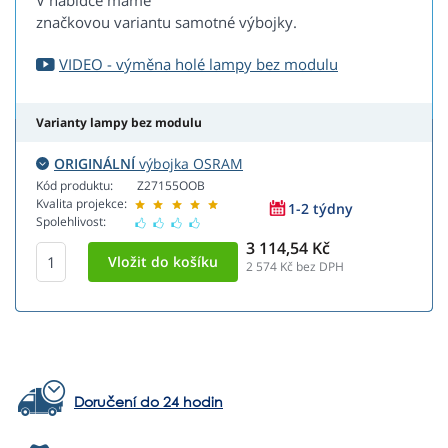
V nabídce máme
značkovou variantu samotné výbojky.
VIDEO - výměna holé lampy bez modulu
Varianty lampy bez modulu
ORIGINÁLNÍ
výbojka OSRAM
Kód produktu:
Z27155OOB
Kvalita projekce:
1-2 týdny
Spolehlivost:
3 114,54 Kč
2 574
Kč bez DPH
Doručení do 24 hodin