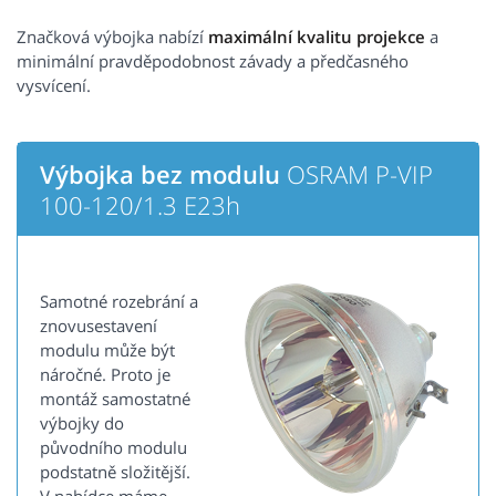
Značková výbojka nabízí
maximální kvalitu projekce
a
minimální pravděpodobnost závady a předčasného
vysvícení.
Výbojka bez modulu
OSRAM P-VIP
100-120/1.3 E23h
Samotné rozebrání a
znovusestavení
modulu může být
náročné. Proto je
montáž samostatné
výbojky do
původního modulu
podstatně složitější.