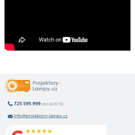
725 595 999
(po-pá 8-16)
info@projektory-lampy.cz