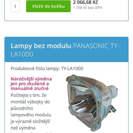
2 066,68 Kč
1 708
Kč bez DPH
Lampy bez modulu
PANASONIC TY-
LA1000
Produktové číslo lampy: TY-LA1000
Náročnější výměna
jen pro zkušené a
manuálně zručné
Počítejte s tím, že
montáž výbojky do
původního
lampového modulu
je výrazně složitější
než výměna