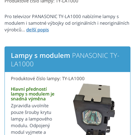
Produktové číslo lampy: TY-LA1000
Pro televizor PANASONIC TY-LA1000 nabízíme lampy s
modulem i samotné výbojky od originálních i neoriginálních
výrobců...
Lampy s modulem
PANASONIC TY-
LA1000
Produktové číslo lampy: TY-LA1000
Hlavní předností
lampy s modulem je
snadná výměna
Zpravidla uvolníte
pouze šrouby krytu
lampy a lampového
modulu. Odpojený
modul vyjmete a