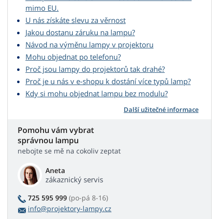
mimo EU.
U nás získáte slevu za věrnost
Jakou dostanu záruku na lampu?
Návod na výměnu lampy v projektoru
Mohu objednat po telefonu?
Proč jsou lampy do projektorů tak drahé?
Proč je u nás v e-shopu k dostání více typů lamp?
Kdy si mohu objednat lampu bez modulu?
Další užitečné informace
Pomohu vám vybrat
správnou lampu
nebojte se mě na cokoliv zeptat
Aneta
zákaznický servis
725 595 999
(po-pá 8-16)
info@projektory-lampy.cz