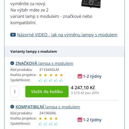
vyměníte za nový.
Na výběr máte ze 2
variant lamp s modulem - značkové nebo
kompatibilní.
Názorné VIDEO - jak na výměnu lampy s modulem
Varianty lampy s modulem
ZNAČKOVÁ
lampa s modulem
Kód produktu:
Z13344GLM
Kvalita projekce:
1-2 týdny
Spolehlivost:
4 247,10 Kč
3 510
Kč bez DPH
KOMPATIBILNÍ
lampa s modulem
Kód produktu:
Z41966ML
Kvalita projekce:
1-2 týdny
Spolehlivost: