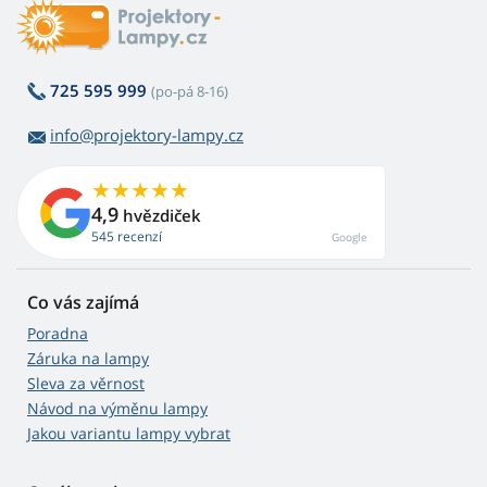
725 595 999
(po-pá 8-16)
info@projektory-lampy.cz
4,9
hvězdiček
545 recenzí
Google
Co vás zajímá
Poradna
Záruka na lampy
Sleva za věrnost
Návod na výměnu lampy
Jakou variantu lampy vybrat