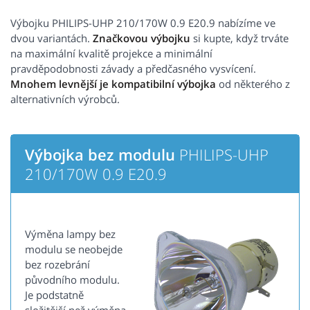
Výbojku PHILIPS-UHP 210/170W 0.9 E20.9 nabízíme ve
dvou variantách.
Značkovou výbojku
si kupte, když trváte
na maximální kvalitě projekce a minimální
pravděpodobnosti závady a předčasného vysvícení.
Mnohem levnější je kompatibilní výbojka
od některého z
alternativních výrobců.
Výbojka bez modulu
PHILIPS-UHP
210/170W 0.9 E20.9
Výměna lampy bez
modulu se neobejde
bez rozebrání
původního modulu.
Je podstatně