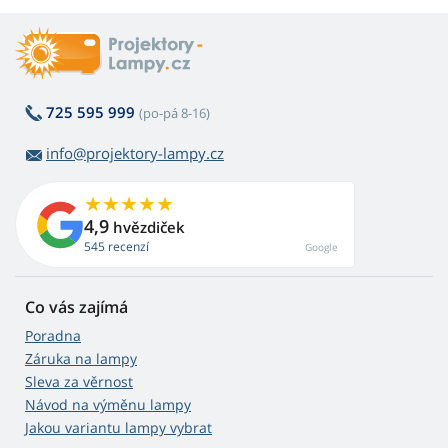
725 595 999
(po-pá 8-16)
info@projektory-lampy.cz
4,9
hvězdiček
545 recenzí
Google
Co vás zajímá
Poradna
Záruka na lampy
Sleva za věrnost
Návod na výměnu lampy
Jakou variantu lampy vybrat