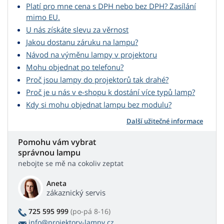
Platí pro mne cena s DPH nebo bez DPH? Zasílání
mimo EU.
U nás získáte slevu za věrnost
Jakou dostanu záruku na lampu?
Návod na výměnu lampy v projektoru
Mohu objednat po telefonu?
Proč jsou lampy do projektorů tak drahé?
Proč je u nás v e-shopu k dostání více typů lamp?
Kdy si mohu objednat lampu bez modulu?
Další užitečné informace
Pomohu vám vybrat
správnou lampu
nebojte se mě na cokoliv zeptat
Aneta
zákaznický servis
725 595 999
(po-pá 8-16)
info@projektory-lampy.cz