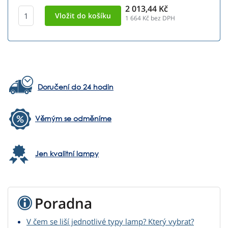
2 013,44 Kč
1 664
Kč bez DPH
Doručení do 24 hodin
Věrným se odměníme
Jen kvalitní lampy
Poradna
V čem se liší jednotlivé typy lamp? Který vybrat?