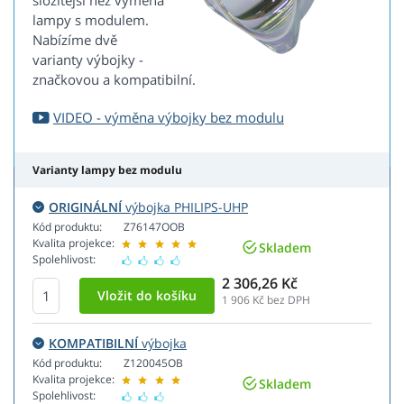
složitější než výměna
lampy s modulem.
Nabízíme dvě
varianty výbojky -
značkovou a kompatibilní.
VIDEO - výměna výbojky bez modulu
Varianty lampy bez modulu
ORIGINÁLNÍ
výbojka PHILIPS-UHP
Kód produktu:
Z76147OOB
Kvalita projekce:
Skladem
Spolehlivost:
2 306,26 Kč
1 906
Kč bez DPH
KOMPATIBILNÍ
výbojka
Kód produktu:
Z120045OB
Kvalita projekce:
Skladem
Spolehlivost: