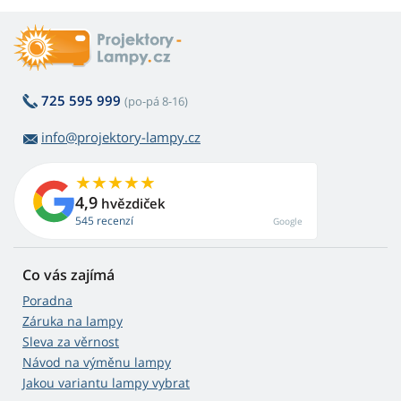
725 595 999
(po-pá 8-16)
info@projektory-lampy.cz
4,9
hvězdiček
545 recenzí
Google
Co vás zajímá
Poradna
Záruka na lampy
Sleva za věrnost
Návod na výměnu lampy
Jakou variantu lampy vybrat