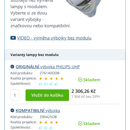
složitější než výměna
lampy s modulem.
Vyberte si ze dvou
variant výbojky -
značkovou nebo kompatibilní.
VIDEO - výměna výbojky bez modulu
Varianty lampy bez modulu
ORIGINÁLNÍ
výbojka PHILIPS-UHP
Kód produktu:
Z76140OOB
Kvalita projekce:
Skladem
Spolehlivost:
2 306,26 Kč
1 906
Kč bez DPH
KOMPATIBILNÍ
výbojka
Kód produktu:
Z90425OB
Kvalita projekce:
Skladem
Spolehlivost: