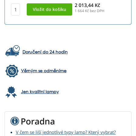
2 013,44 Kč
1 664
Kč bez DPH
Doručení do 24 hodin
Věrným se odměníme
Jen kvalitní lampy
Poradna
V čem se liší jednotlivé typy lamp? Který vybrat?