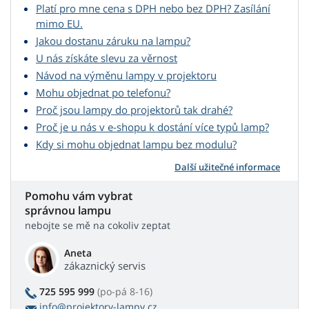
Platí pro mne cena s DPH nebo bez DPH? Zasílání
mimo EU.
Jakou dostanu záruku na lampu?
U nás získáte slevu za věrnost
Návod na výměnu lampy v projektoru
Mohu objednat po telefonu?
Proč jsou lampy do projektorů tak drahé?
Proč je u nás v e-shopu k dostání více typů lamp?
Kdy si mohu objednat lampu bez modulu?
Další užitečné informace
Pomohu vám vybrat
správnou lampu
nebojte se mě na cokoliv zeptat
Aneta
zákaznický servis
725 595 999
(po-pá 8-16)
info@projektory-lampy.cz