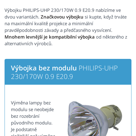
Výbojku PHILIPS-UHP 230/170W 0.9 E20.9 nabízíme ve
dvou variantách.
Značkovou výbojku
si kupte, když trváte
na maximální kvalitě projekce a minimální
pravděpodobnosti závady a předčasného vysvícení.
Mnohem levnější je kompatibilní výbojka
od některého z
alternativních výrobců.
Výbojka bez modulu
PHILIPS-UHP
230/170W 0.9 E20.9
Výměna lampy bez
modulu se neobejde
bez rozebrání
původního modulu.
Je podstatně