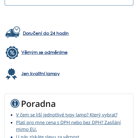
Doručení do 24 hodin
Věrným se odměníme
Jen kvalitní lampy
Poradna
V čem se liší jednotlivé typy lamp? Který vybrat?
Platí pro mne cena s DPH nebo bez DPH? Zasílání
mimo EU.
U nás získáte slevu za věrnost