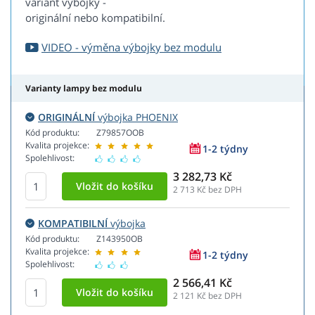
variant výbojky -
originální nebo kompatibilní.
VIDEO - výměna výbojky bez modulu
Varianty lampy bez modulu
ORIGINÁLNÍ
výbojka PHOENIX
Kód produktu:
Z79857OOB
Kvalita projekce:
1-2 týdny
Spolehlivost:
3 282,73 Kč
2 713
Kč bez DPH
KOMPATIBILNÍ
výbojka
Kód produktu:
Z143950OB
Kvalita projekce:
1-2 týdny
Spolehlivost:
2 566,41 Kč
2 121
Kč bez DPH