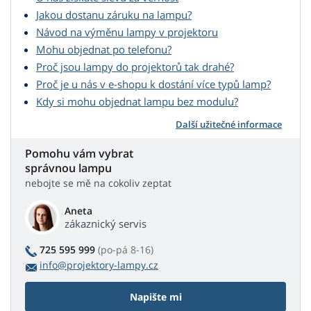
Jakou dostanu záruku na lampu?
Návod na výměnu lampy v projektoru
Mohu objednat po telefonu?
Proč jsou lampy do projektorů tak drahé?
Proč je u nás v e-shopu k dostání více typů lamp?
Kdy si mohu objednat lampu bez modulu?
Další užitečné informace
Pomohu vám vybrat
správnou lampu
nebojte se mě na cokoliv zeptat
Aneta
zákaznický servis
725 595 999
(po-pá 8-16)
info@projektory-lampy.cz
Napište mi