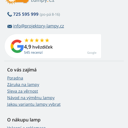
725 595 999
(po-pá 8-16)
info@projektory-lampy.cz
4,9
hvězdiček
545 recenzí
Google
Co vás zajímá
Poradna
Záruka na lampy
Sleva za věrnost
Návod na výměnu lampy
Jakou variantu lampy vybrat
O nákupu lamp
Vrácení a reklamace