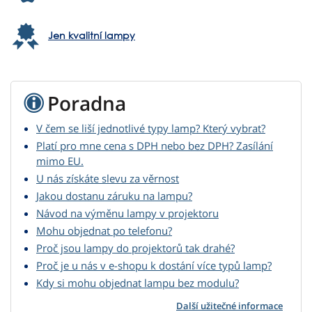
Jen kvalitní lampy
Poradna
V čem se liší jednotlivé typy lamp? Který vybrat?
Platí pro mne cena s DPH nebo bez DPH? Zasílání
mimo EU.
U nás získáte slevu za věrnost
Jakou dostanu záruku na lampu?
Návod na výměnu lampy v projektoru
Mohu objednat po telefonu?
Proč jsou lampy do projektorů tak drahé?
Proč je u nás v e-shopu k dostání více typů lamp?
Kdy si mohu objednat lampu bez modulu?
Další užitečné informace