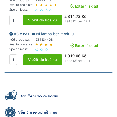
Kód produktu:
Z148341OOB
Kvalita projekce:
Externí sklad
Spolehlivost:
2 314,73 Kč
1 913
Kč bez DPH
KOMPATIBILNÍ
lampa bez modulu
Kód produktu:
Z148344OB
Kvalita projekce:
Externí sklad
Spolehlivost:
1 919,06 Kč
1 586
Kč bez DPH
Doručení do 24 hodin
Věrným se odměníme