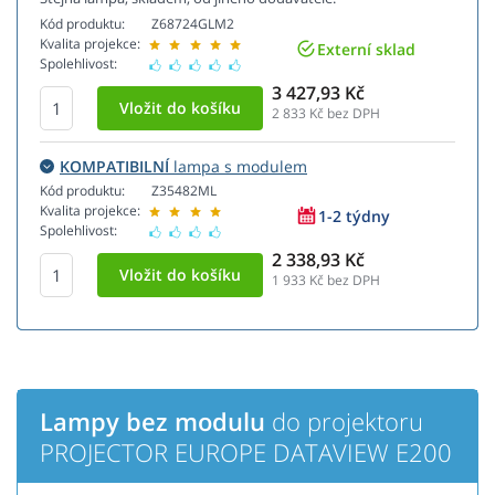
Kód produktu:
Z68724GLM2
Kvalita projekce:
Externí sklad
Spolehlivost:
3 427,93 Kč
2 833
Kč bez DPH
KOMPATIBILNÍ
lampa s modulem
Kód produktu:
Z35482ML
Kvalita projekce:
1-2 týdny
Spolehlivost:
2 338,93 Kč
1 933
Kč bez DPH
Lampy bez modulu
do projektoru
PROJECTOR EUROPE DATAVIEW E200