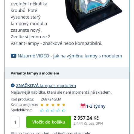
uvolnění několika
šroubů. Poté
vysunete starý
lampový modul a
zasunete nový.
Zvolte si jednu ze 2
variant lampy - značkové nebo kompatibilní.
Názorné VIDEO - jak na výměnu lampy s modulem
Varianty lampy s modulem
ZNAČKOVÁ
lampa s modulem
Nejlevnější nabídka, která ale není momentálně skladem.
Kód produktu:
Z68724GLM
Kvalita projekce:
1-2 týdny
Spolehlivost:
2 957,24 Kč
2 444
Kč bez DPH
Stejná lampa, skladem, od jiného dodavatele.