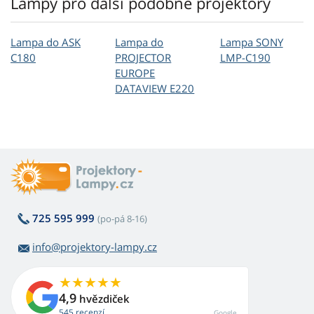
Lampy pro další podobné projektory
Lampa do ASK
Lampa do
Lampa SONY
C180
PROJECTOR
LMP-C190
EUROPE
DATAVIEW E220
725 595 999
(po-pá 8-16)
info@projektory-lampy.cz
4,9
hvězdiček
545 recenzí
Google