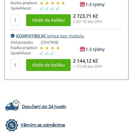
Kvalita projekce:
1-2 týdny
Spolehlivost:
2 723,71 Kč
2 251
Kč bez DPH
KOMPATIBILNÍ
lampa bez modulu
Kód produktu:
Z35479OB
Kvalita projekce:
1-2 týdny
Spolehlivost:
2 144,12 Kč
1 772
Kč bez DPH
Doručení do 24 hodin
Věrným se odměníme