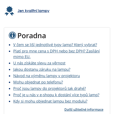
Jen kvalitní lampy
Poradna
V čem se liší jednotlivé typy lamp? Který vybrat?
Platí pro mne cena s DPH nebo bez DPH? Zasílání
mimo EU.
U nás získáte slevu za věrnost
Jakou dostanu záruku na lampu?
Návod na výměnu lampy v projektoru
Mohu objednat po telefonu?
Proč jsou lampy do projektorů tak drahé?
Proč je u nás v e-shopu k dostání více typů lamp?
Kdy si mohu objednat lampu bez modulu?
Další užitečné informace