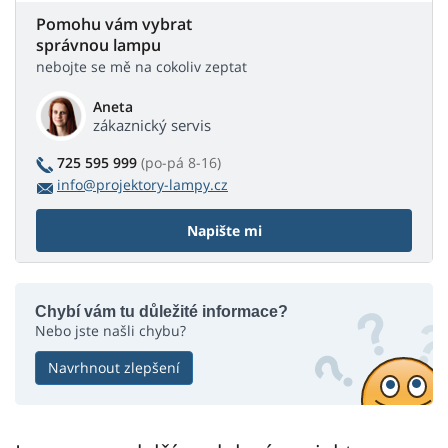
Pomohu vám vybrat
správnou lampu
nebojte se mě na cokoliv zeptat
Aneta
zákaznický servis
725 595 999
(po-pá 8-16)
info@projektory-lampy.cz
Napište mi
Chybí vám tu důležité informace?
Nebo jste našli chybu?
Navrhnout zlepšení