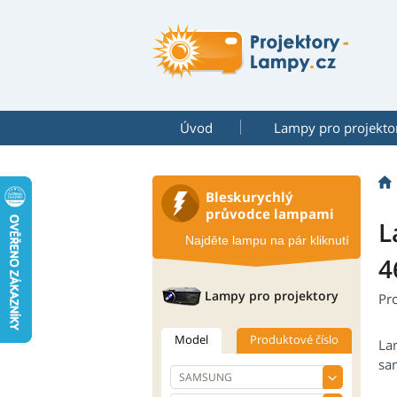
Úvod
Lampy pro projekto
Bleskurychlý
průvodce lampami
L
Najděte lampu na pár kliknutí
4
Lampy pro projektory
Pr
Model
Produktové číslo
La
sam