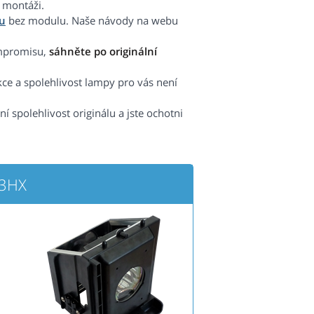
 montáži.
u
bez modulu. Naše návody na webu
ompromisu,
sáhněte po originální
kce a spolehlivost lampy pro vás není
spolehlivost originálu a jste ochotni
L3HX