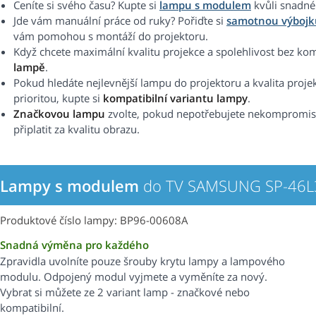
Ceníte si svého času? Kupte si
lampu s modulem
kvůli snadné
Jde vám manuální práce od ruky? Pořiďte si
samotnou výbojk
vám pomohou s montáží do projektoru.
Když chcete maximální kvalitu projekce a spolehlivost bez k
lampě
.
Pokud hledáte nejlevnější lampu do projektoru a kvalita proje
prioritou, kupte si
kompatibilní variantu lampy
.
Značkovou lampu
zvolte, pokud nepotřebujete nekompromisní 
připlatit za kvalitu obrazu.
Lampy s modulem
do TV SAMSUNG SP-46
Produktové číslo lampy: BP96-00608A
Snadná výměna pro každého
Zpravidla uvolníte pouze šrouby krytu lampy a lampového
modulu. Odpojený modul vyjmete a vyměníte za nový.
Vybrat si můžete ze 2 variant lamp - značkové nebo
kompatibilní.