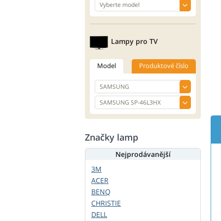
Lampy pro TV
Model
Produktové číslo
Značky lamp
Nejprodávanější
3M
ACER
BENQ
CHRISTIE
DELL