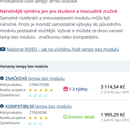
Produktové číslo lampy: BP96-00608A
Náročnější výměna jen pro zkušené a manuálně zručné
Samotné rozebrání a znovusestavení modulu může být
náročné. Proto je montáž samostatné výbojky do původního
modulu podstatně složitější. Vybrat si můžete ze dvou variant
lamp bez modulu - značkovou nebo kompatibilní.
Názorné VIDEO - jak na výměnu holé lampy bez modulu
Varianty lampy bez modulu
ZNAČKOVÁ
lampa bez modulu
Kód produktu:
Z70667OOB
3 114,54 Kč
1-2 týdny
Kvalita projekce:
2 574
Kč bez DPH
Spolehlivost:
KOMPATIBILNÍ
lampa bez modulu
Kód produktu:
Z70630OB
1 995,29 Kč
Externí sklad
Kvalita projekce:
1 649
Kč bez DPH
Spolehlivost: