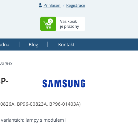
Přihlášení
Registrace
Váš košík
0
je prázdný
adna
Blog
Kontakt
46L3HX
P-
-00826A, BP96-00823A, BP96-01403A)
 variantách: lampy s modulem i