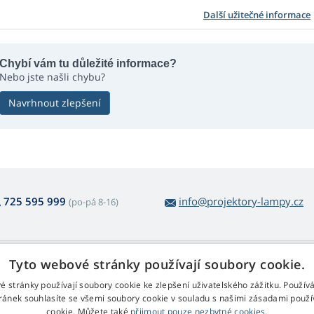
Další užitečné informace
Chybí vám tu důležité informace?
Nebo jste našli chybu?
Navrhnout zlepšení
725 595 999
info@projektory-lampy.cz
(po-pá 8-16)
 nákupu lamp
Web Retail s.r.o.
Tyto webové stránky používají soubory cookie.
ácení a reklamace
Kontakt
é stránky používají soubory cookie ke zlepšení uživatelského zážitku. Použív
rmulář pro odstoupení
Zpracování osobních údajů
ránek souhlasíte se všemi soubory cookie v souladu s našimi zásadami použí
cookie. Můžete také
přijmout pouze nezbytné cookies.