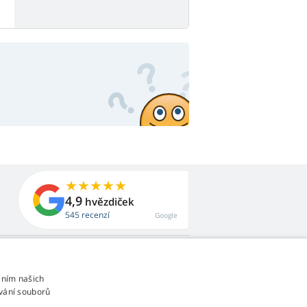
4,9
hvězdiček
545 recenzí
Google
áním našich
vání souborů