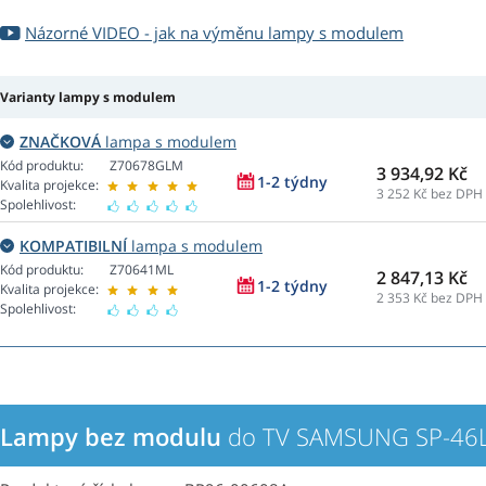
Názorné VIDEO - jak na výměnu lampy s modulem
Varianty lampy s modulem
ZNAČKOVÁ
lampa s modulem
Kód produktu:
Z70678GLM
3 934,92 Kč
1-2 týdny
Kvalita projekce:
3 252
Kč bez DPH
Spolehlivost:
KOMPATIBILNÍ
lampa s modulem
Kód produktu:
Z70641ML
2 847,13 Kč
1-2 týdny
Kvalita projekce:
2 353
Kč bez DPH
Spolehlivost:
Lampy bez modulu
do TV SAMSUNG SP-46