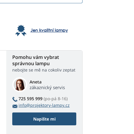
Jen kvalitní lampy
Pomohu vám vybrat
správnou lampu
nebojte se mě na cokoliv zeptat
Aneta
zákaznický servis
725 595 999
(po-pá 8-16)
info@projektory-lampy.cz
Napište mi