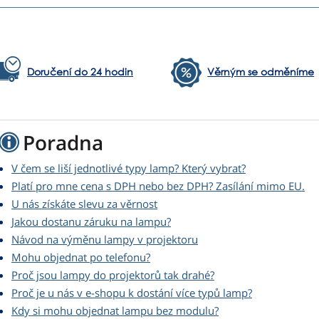
Doručení do 24 hodin
Věrným se odměníme
Poradna
V čem se liší jednotlivé typy lamp? Který vybrat?
Platí pro mne cena s DPH nebo bez DPH? Zasílání mimo EU.
U nás získáte slevu za věrnost
Jakou dostanu záruku na lampu?
Návod na výměnu lampy v projektoru
Mohu objednat po telefonu?
Proč jsou lampy do projektorů tak drahé?
Proč je u nás v e-shopu k dostání více typů lamp?
Kdy si mohu objednat lampu bez modulu?