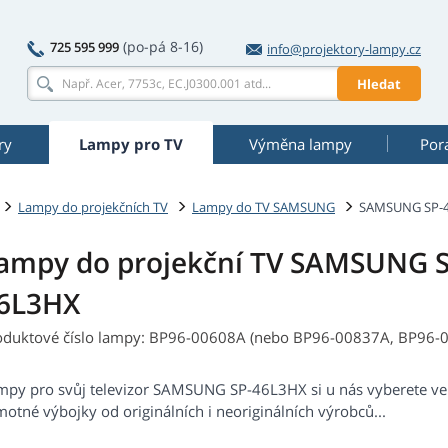
(po-pá 8-16)
725 595 999
info@projektory-lampy.cz
Hledat
ry
Lampy pro TV
Výměna lampy
Por
Lampy do projekčních TV
Lampy do TV SAMSUNG
SAMSUNG SP-
ampy do projekční TV SAMSUNG S
6L3HX
oduktové číslo lampy: BP96-00608A (nebo BP96-00837A, BP96
mpy pro svůj televizor SAMSUNG SP-46L3HX si u nás vyberete ve
otné výbojky od originálních i neoriginálních výrobců...