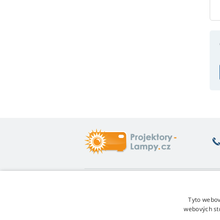
Co vás zajímá
O
Poradna
Vr
Tyto webov
Záruka na lampy
Fo
webových st