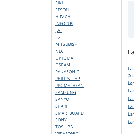
EIKI
EPSON
HITACHI
INFOCUS
JVC
LG
MITSUBISHI
L
NEC
OPTOMA
OSRAM
La
PANASONIC
(S
PHILIPS-UHP
La
PROMETHEAN
La
SAMSUNG
La
SANYO
SHARP
La
SMARTBOARD
La
SONY
La
TOSHIBA
VIEWSONIC