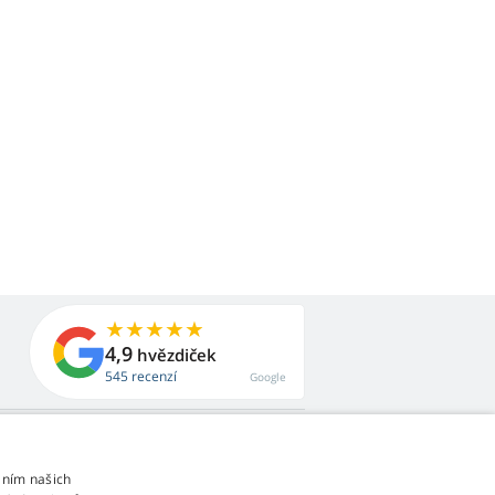
4,9
hvězdiček
545 recenzí
Google
áním našich