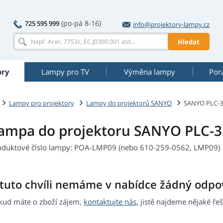
(po-pá 8-16)
725 595 999
info@projektory-lampy.cz
Hledat
ory
Lampy pro TV
Výměna lampy
Por
Lampy pro projektory
Lampy do projektorů SANYO
SANYO PLC-
ampa do projektoru SANYO PLC-
oduktové číslo lampy: POA-LMP09 (nebo 610-259-0562, LMP09)
 tuto chvíli nemáme v nabídce žádný odpov
kud máte o zboží zájem,
kontaktujte nás
, jistě najdeme nějaké řeš