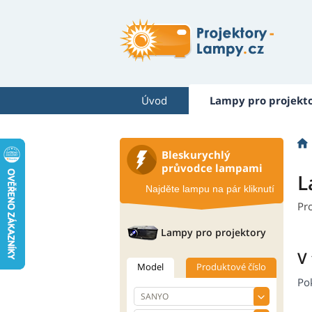
Úvod
Lampy pro projekt
Bleskurychlý
průvodce lampami
L
Najděte lampu na pár kliknutí
Pr
Lampy pro projektory
V
Model
Produktové číslo
Po