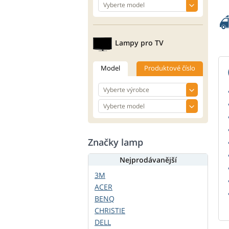
Lampy pro TV
Model
Produktové číslo
Značky lamp
Nejprodávanější
3M
ACER
BENQ
CHRISTIE
DELL