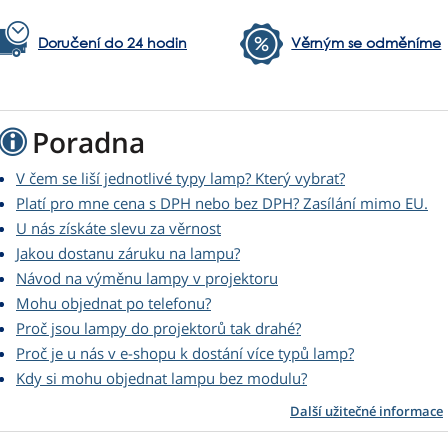
Doručení do 24 hodin
Věrným se odměníme
Poradna
V čem se liší jednotlivé typy lamp? Který vybrat?
Platí pro mne cena s DPH nebo bez DPH? Zasílání mimo EU.
U nás získáte slevu za věrnost
Jakou dostanu záruku na lampu?
Návod na výměnu lampy v projektoru
Mohu objednat po telefonu?
Proč jsou lampy do projektorů tak drahé?
Proč je u nás v e-shopu k dostání více typů lamp?
Kdy si mohu objednat lampu bez modulu?
Další užitečné informace