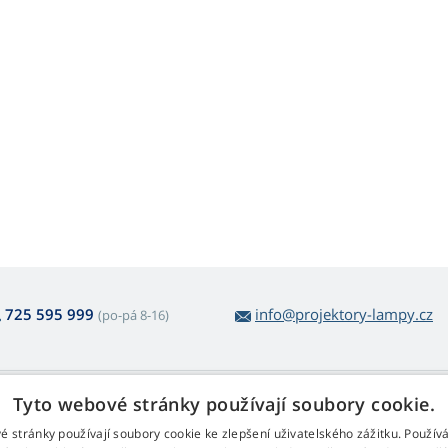
725 595 999
info@projektory-lampy.cz
(po-pá 8-16)
 nákupu lamp
Web Retail s.r.o.
Tyto webové stránky používají soubory cookie.
ácení a reklamace
Kontakt
é stránky používají soubory cookie ke zlepšení uživatelského zážitku. Použív