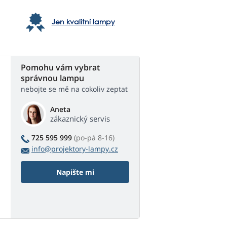
Jen kvalitní lampy
Pomohu vám vybrat
správnou lampu
nebojte se mě na cokoliv zeptat
Aneta
zákaznický servis
725 595 999
(po-pá 8-16)
info@projektory-lampy.cz
Napište mi