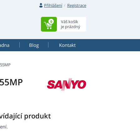
Přihlášení
Registrace
Váš košík
0
je prázdný
adna
Blog
Kontakt
355MP
355MP
ídající produkt
ení.