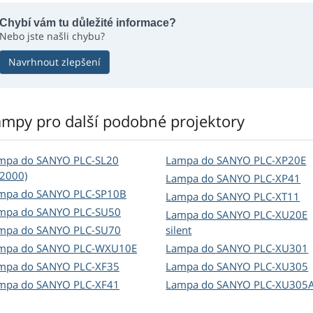
Chybí vám tu důležité informace?
Nebo jste našli chybu?
Navrhnout zlepšení
ampy pro další podobné projektory
mpa do SANYO PLC-SL20
Lampa do SANYO PLC-XP20E
L2000)
Lampa do SANYO PLC-XP41
mpa do SANYO PLC-SP10B
Lampa do SANYO PLC-XT11
mpa do SANYO PLC-SU50
Lampa do SANYO PLC-XU20E
mpa do SANYO PLC-SU70
silent
mpa do SANYO PLC-WXU10E
Lampa do SANYO PLC-XU301
mpa do SANYO PLC-XF35
Lampa do SANYO PLC-XU305
mpa do SANYO PLC-XF41
Lampa do SANYO PLC-XU305