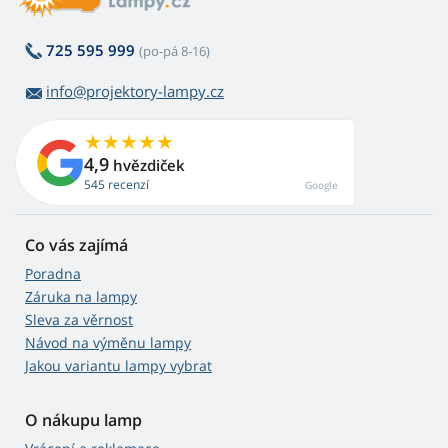
725 595 999
(po-pá 8-16)
info@projektory-lampy.cz
4,9
hvězdiček
545 recenzí
Google
Co vás zajímá
Poradna
Záruka na lampy
Sleva za věrnost
Návod na výměnu lampy
Jakou variantu lampy vybrat
O nákupu lamp