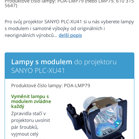
Produktové číslo lampy: POA-LMP79 (nebo LMP79, 610 315
5647)
Pro svůj projektor SANYO PLC-XU41 si u nás vyberete lampy
s modulem i samotné výbojky od originálních i
neoriginálních výrobců...
Lampy s modulem
do projektoru
SANYO PLC-XU41
Produktové číslo lampy: POA-LMP79
Vyměnit lampu s
modulem zvládne
každý
Zpravidla stačí v
projektoru uvolnit
pár šroubků,
vyjmout celý