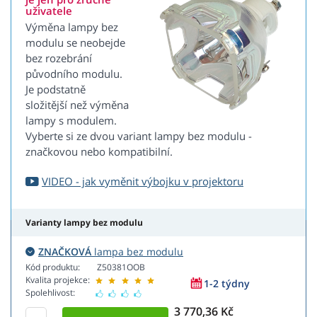
uživatele
Výměna lampy bez
modulu se neobejde
bez rozebrání
původního modulu.
Je podstatně
složitější než výměna
lampy s modulem.
Vyberte si ze dvou variant lampy bez modulu -
značkovou nebo kompatibilní.
VIDEO - jak vyměnit výbojku v projektoru
Varianty lampy bez modulu
ZNAČKOVÁ
lampa bez modulu
Kód produktu:
Z50381OOB
Kvalita projekce:
1-2 týdny
Spolehlivost:
3 770,36 Kč