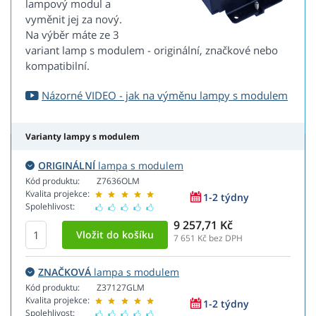
lampový modul a
vyměnit jej za nový.
Na výběr máte ze 3
variant lamp s modulem - originální, značkové nebo
kompatibilní.
Názorné VIDEO - jak na výměnu lampy s modulem
Varianty lampy s modulem
ORIGINÁLNÍ
lampa s modulem
Kód produktu:
Z7636OLM
Kvalita projekce:
1-2 týdny
Spolehlivost:
9 257,71 Kč
7 651
Kč bez DPH
ZNAČKOVÁ
lampa s modulem
Kód produktu:
Z37127GLM
Kvalita projekce:
1-2 týdny
Spolehlivost: