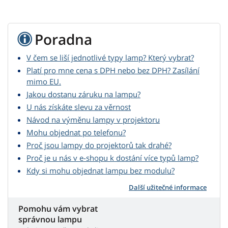
Poradna
V čem se liší jednotlivé typy lamp? Který vybrat?
Platí pro mne cena s DPH nebo bez DPH? Zasílání
mimo EU.
Jakou dostanu záruku na lampu?
U nás získáte slevu za věrnost
Návod na výměnu lampy v projektoru
Mohu objednat po telefonu?
Proč jsou lampy do projektorů tak drahé?
Proč je u nás v e-shopu k dostání více typů lamp?
Kdy si mohu objednat lampu bez modulu?
Další užitečné informace
Pomohu vám vybrat
správnou lampu